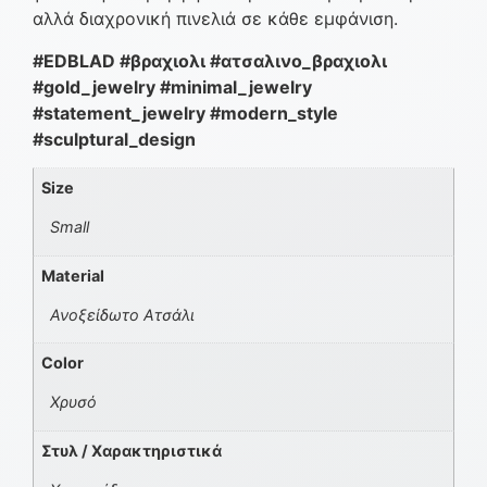
αλλά διαχρονική πινελιά σε κάθε εμφάνιση.
#EDBLAD #βραχιολι #ατσαλινο_βραχιολι
#gold_jewelry #minimal_jewelry
#statement_jewelry #modern_style
#sculptural_design
Size
Small
Material
Ανοξείδωτο Ατσάλι
Color
Χρυσό
Στυλ / Χαρακτηριστικά