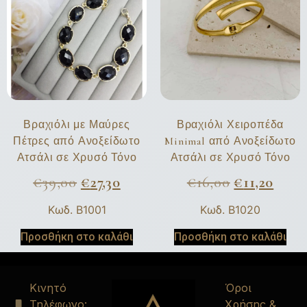
Βραχιόλι με Μαύρες
Βραχιόλι Χειροπέδα
Πέτρες από Ανοξείδωτο
Minimal από Ανοξείδωτο
Ατσάλι σε Χρυσό Τόνο
Ατσάλι σε Χρυσό Τόνο
€
39,00
€
27,30
€
16,00
€
11,20
Κωδ. B1001
Κωδ. B1020
Προσθήκη στο καλάθι
Προσθήκη στο καλάθι
Κινητό
Όροι
Τηλέφωνο:
Χρήσης &