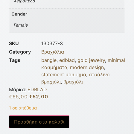
Χειροπέδα
Gender
Female
SKU
130377-S
Category
Βραχιόλια
Tags
bangle
,
edblad
,
gold jewelry
,
minimal
κοσμήματα
,
modern design
,
statement κοσμημα
,
ατσάλινο
βραχιόλι
,
βραχιόλι
Μάρκα:
EDBLAD
€
65,00
€
52,00
1 σε απόθεμα
Προσθήκη στο καλάθι