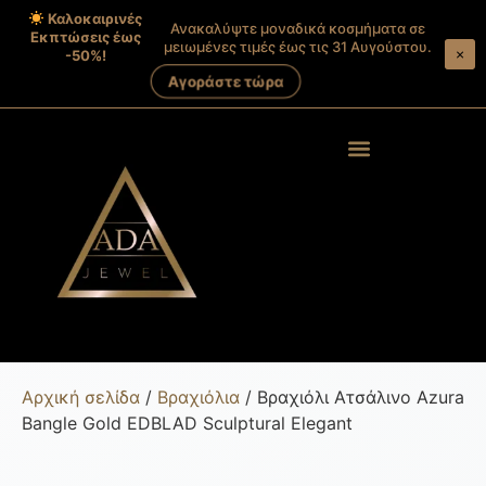
Καλοκαιρινές
Ανακαλύψτε μοναδικά κοσμήματα σε
Εκπτώσεις έως
μειωμένες τιμές έως τις 31 Αυγούστου.
×
-50%!
Αγοράστε τώρα
Products search
Στοιχεία λογαριασμού
Αρχική σελίδα
/
Βραχιόλια
/ Βραχιόλι Ατσάλινο Azura
Bangle Gold EDBLAD Sculptural Elegant