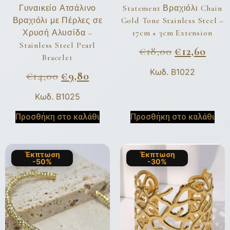
Γυναικείο Ατσάλινο
Statement Βραχιόλι Chain
Βραχιόλι με Πέρλες σε
Gold Tone Stainless Steel –
Χρυσή Αλυσίδα –
17cm + 3cm Extension
Stainless Steel Pearl
€
18,00
€
12,60
Bracelet
Κωδ. B1022
€
14,00
€
9,80
Κωδ. B1025
Προσθήκη στο καλάθι
Προσθήκη στο καλάθι
Έκπτωση
Έκπτωση
-50%
-30%