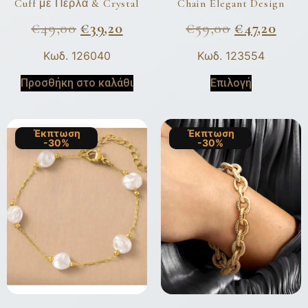
Cuff με Πέρλα & Crystal
Chain Elegant Design
€
49,00
€
39,20
€
59,00
€
47,20
Κωδ. 126040
Κωδ. 123554
Προσθήκη στο καλάθι
Επιλογή
Έκπτωση
Έκπτωση
-30%
-30%