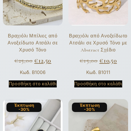
Βραχιόλι Μπίλιες από
Βραχιόλι από Ανοξείδωτο
Ανοξείδωτο Ατσάλι σε
Ατσάλι σε Χρυσό Τόνο με
Χρυσό Τόνο
Abstract Σχέδιο
€
25,00
€
12,50
€
15,00
€
10,50
Κωδ. B1006
Κωδ. B1011
Προσθήκη στο καλάθι
Προσθήκη στο καλάθι
Έκπτωση
Έκπτωση
-30%
-30%