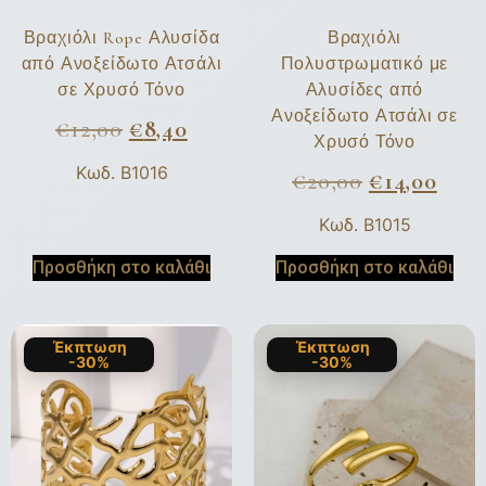
Βραχιόλι Rope Αλυσίδα
Βραχιόλι
από Ανοξείδωτο Ατσάλι
Πολυστρωματικό με
σε Χρυσό Τόνο
Αλυσίδες από
Ανοξείδωτο Ατσάλι σε
€
12,00
€
8,40
Χρυσό Τόνο
Κωδ. B1016
€
20,00
€
14,00
Κωδ. B1015
Προσθήκη στο καλάθι
Προσθήκη στο καλάθι
Έκπτωση
Έκπτωση
-30%
-30%