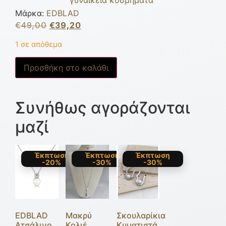
γυναικεία κοσμήματα
Μάρκα:
EDBLAD
€
49,00
€
39,20
1 σε απόθεμα
Προσθήκη στο καλάθι
Συνήθως αγοράζονται
μαζί
Έκπτωση
Έκπτωση
Έκπτωση
-20%
-30%
-30%
EDBLAD
Μακρύ
Σκουλαρίκια
Ατσάλινο
Κολιέ
Κυματιστά