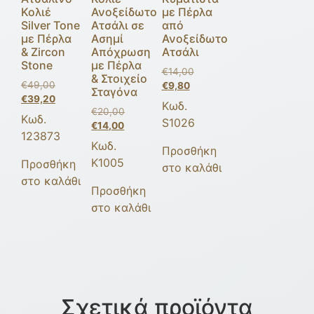
Κολιέ
Ανοξείδωτο
με Πέρλα
Silver Tone
Ατσάλι σε
από
με Πέρλα
Ασημί
Ανοξείδωτο
& Zircon
Απόχρωση
Ατσάλι
Stone
με Πέρλα
€
14,00
& Στοιχείο
€
49,00
€
9,80
Σταγόνα
€
39,20
Κωδ.
€
20,00
Κωδ.
S1026
€
14,00
123873
Κωδ.
Προσθήκη
K1005
Προσθήκη
στο καλάθι
στο καλάθι
Προσθήκη
στο καλάθι
Σχετικά προϊόντα