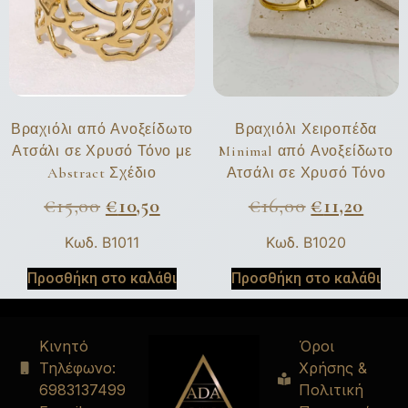
Βραχιόλι από Ανοξείδωτο
Βραχιόλι Χειροπέδα
Ατσάλι σε Χρυσό Τόνο με
Minimal από Ανοξείδωτο
Abstract Σχέδιο
Ατσάλι σε Χρυσό Τόνο
€
15,00
€
10,50
€
16,00
€
11,20
Κωδ. B1011
Κωδ. B1020
Προσθήκη στο καλάθι
Προσθήκη στο καλάθι
Κινητό
Όροι
Τηλέφωνο:
Χρήσης &
6983137499
Πολιτική