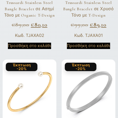
Trussardi Stainless Steel
Trussardi Stainless Steel
Bangle Bracelet σε Ασημί
Bangle Bracelet σε Χρυσό
Τόνο με Organic T-Design
Τόνο με T-Design
€
89,00
€
80,10
€
99,00
€
89,10
Κωδ. TJAXA02
Κωδ. TJAXA01
Προσθήκη στο καλάθι
Προσθήκη στο καλάθι
Έκπτωση
Έκπτωση
-20%
-20%