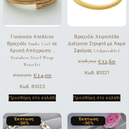
Γυναικείο Ατσάλινο
Βραχιόλι Χειροπέδα
Βραχιόλι Snake Coil σε
Διάτρητο Στριφτό με Άκρα
Χρυσή Απόχρωση –
Σφαίρας (Adjustable)
Stainless Steel Wrap
€
18,00
€
12,60
Bracelet
Κωδ. B1021
€
20,00
€
14,00
Κωδ. B1023
Προσθήκη στο καλάθι
Προσθήκη στο καλάθι
Έκπτωση
Έκπτωση
-30%
-30%