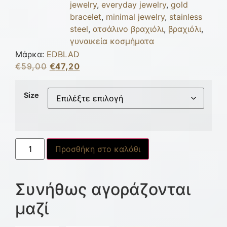
jewelry
,
everyday jewelry
,
gold
bracelet
,
minimal jewelry
,
stainless
steel
,
ατσάλινο βραχιόλι
,
βραχιόλι
,
γυναικεία κοσμήματα
Μάρκα:
EDBLAD
€
59,00
€
47,20
Size
Προσθήκη στο καλάθι
Συνήθως αγοράζονται
μαζί