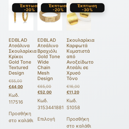
Έκπτωση
Έκπτωση
Έκπτωση
-20%
-20%
-30%
EDBLAD
EDBLAD
Σκουλαρίκια
Ατσάλινα
Ατσάλινο
Καρφωτά
Σκουλαρίκια
Βραχιόλι
Κυματιστά
Κρίκοι
Gold Tone
από
Gold Tone
Wide
Ανοξείδωτο
Textured
Chain
Ατσάλι σε
Design
Mesh
Χρυσό
Design
Τόνο
€
55,00
€
65,00
€
16,00
€
44,00
€
52,00
€
11,20
Κωδ.
Κωδ.
Κωδ.
117516
3153441881
S1058
Προσθήκη
Επιλογή
Προσθήκη
στο καλάθι
στο καλάθι