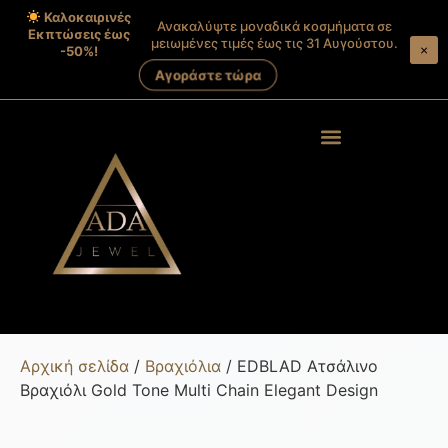
Καλοκαιρινές
Ανακαλύψτε μοναδικά κοσμήματα σε
Εκπτώσεις έως
μειωμένες τιμές έως τις 31 Αυγούστου.
×
-50%!
Αγοράστε τώρα
Products search
Στοιχεία λογαριασμού
Αρχική σελίδα
/
Βραχιόλια
/ EDBLAD Ατσάλινο
Βραχιόλι Gold Tone Multi Chain Elegant Design