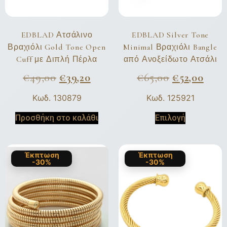
EDBLAD Ατσάλινο
EDBLAD Silver Tone
Βραχιόλι Gold Tone Open
Minimal Βραχιόλι Bangle
Cuff με Διπλή Πέρλα
από Ανοξείδωτο Ατσάλι
€
49,00
€
39,20
€
65,00
€
52,00
Κωδ. 130879
Κωδ. 125921
Προσθήκη στο καλάθι
Επιλογή
Έκπτωση
Έκπτωση
-30%
-30%