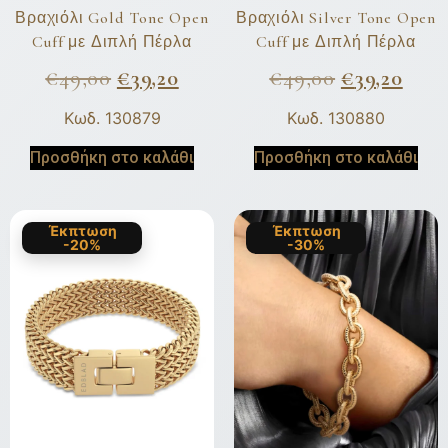
Βραχιόλι Gold Tone Open
Βραχιόλι Silver Tone Open
Cuff με Διπλή Πέρλα
Cuff με Διπλή Πέρλα
€
49,00
€
39,20
€
49,00
€
39,20
Κωδ. 130879
Κωδ. 130880
Προσθήκη στο καλάθι
Προσθήκη στο καλάθι
Έκπτωση
Έκπτωση
-20%
-30%