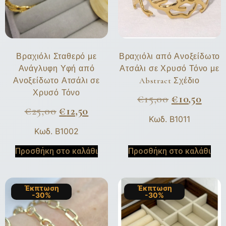
Βραχιόλι Σταθερό με
Βραχιόλι από Ανοξείδωτο
Ανάγλυφη Υφή από
Ατσάλι σε Χρυσό Τόνο με
Ανοξείδωτο Ατσάλι σε
Abstract Σχέδιο
Χρυσό Τόνο
€
15,00
€
10,50
€
25,00
€
12,50
Κωδ. B1011
Κωδ. B1002
Προσθήκη στο καλάθι
Προσθήκη στο καλάθι
Έκπτωση
Έκπτωση
-30%
-30%