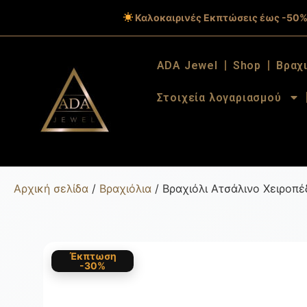
Καλοκαιρινές Εκπτώσεις έως -50%
ADA Jewel
Shop
Βραχ
Στοιχεία λογαριασμού
Αρχική σελίδα
/
Βραχιόλια
/ Βραχιόλι Ατσάλινο Χειροπ
Έκπτωση
-30%