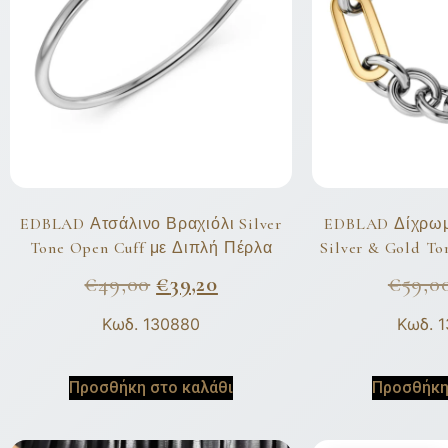
EDBLAD Ατσάλινο Βραχιόλι Silver
EDBLAD Δίχρωμ
Tone Open Cuff με Διπλή Πέρλα
Silver & Gold To
€
49,00
€
39,20
€
59,0
Κωδ. 130880
Κωδ. 
Προσθήκη στο καλάθι
Προσθήκη