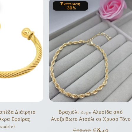
Έκπτωση
-30%
ροπέδα Διάτρητο
Βραχιόλι Rope Αλυσίδα από
 Άκρα Σφαίρας
Ανοξείδωτο Ατσάλι σε Χρυσό Τόνο
stable)
€
12,00
€
8,40