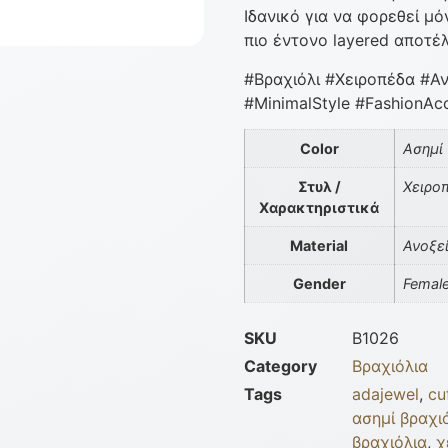
Ιδανικό για να φορεθεί μ
πιο έντονο layered αποτέ
#Βραχιόλι #Χειροπέδα #Α
#MinimalStyle #FashionAc
Color
Ασημί
Στυλ /
Χειρο
Χαρακτηριστικά
Material
Ανοξε
Gender
Femal
SKU
B1026
Category
Βραχιόλια
Tags
adajewel
,
cu
ασημί βραχι
βραχιόλια
,
χ