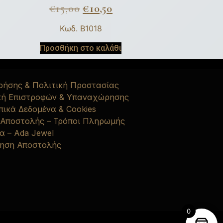
€
15,00
€
10,50
Κωδ. B1018
Προσθήκη στο καλάθι
ρήσης & Πολιτική Προστασίας
κή Επιστροφών & Υπαναχώρησης
ικά Δεδομένα & Cookies
 Αποστολής – Τρόποι Πληρωμής
α – Ada Jewel
ηση Αποστολής
0