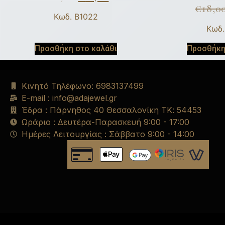
€
18,0
Κωδ. B1022
Κωδ.
Προσθήκη στο καλάθι
Προσθήκη
Κινητό Τηλέφωνο: 6983137499
E-mail : info@adajewel.gr
Έδρα : Πάρνηθος 40 Θεσσαλονίκη ΤΚ: 54453
Ωράριο : Δευτέρα-Παρασκευή 9:00 - 17:00
Ημέρες Λειτουργίας : Σάββατο 9:00 - 14:00