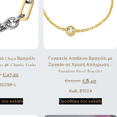
ο Chain Βραχιόλι
Γυναικείο Ατσάλινο Βραχιόλι με
ne με Chunky Links
Ζιργκόν σε Χρυσή Απόχρωση –
Stainless Steel Bracelet
0
€
47,20
€
12,00
€
8,40
130299-L
Κωδ. B1024
 στο καλάθι
Προσθήκη στο καλάθι