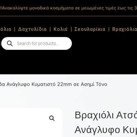
!
Ανακαλύψτε μοναδικά κοσμήματα σε μειωμένες τιμές έως τις 3
ιόλια
Δαχτυλίδια
Κολιέ
Σκουλαρίκια
Βραχιόλι
έδα Ανάγλυφο Κυματιστό 22mm σε Ασημί Τόνο
Βραχιόλι Ατσ
Ανάγλυφο Κυμ