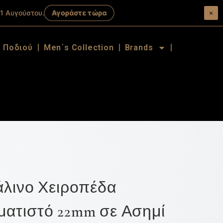
Αγοράστε τώρα
1 Αυγούστου.
×
α Ποδιού
Men΄s Collection
Brands
άλινο Χειροπέδα
ατιστό 22mm σε Ασημί