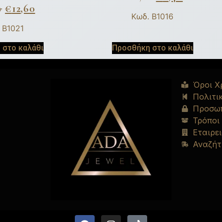
0
€
12,60
Κωδ. B1016
 B1021
 στο καλάθι
Προσθήκη στο καλάθι
Όροι Χ
Πολιτι
Προσωπ
Τρόποι
Εταιρει
Αναζήτ