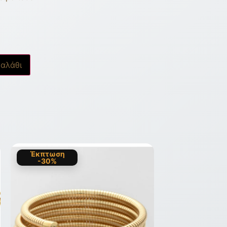
αλάθι
Έκπτωση
-30%