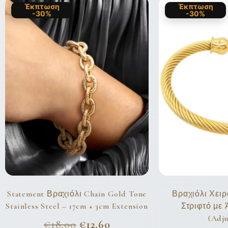
Έκπτωση
Έκπτωση
-30%
-30%
Statement Βραχιόλι Chain Gold Tone
Βραχιόλι Χει
Stainless Steel – 17cm + 3cm Extension
Στριφτό με
(Adju
€
18,00
€
12,60