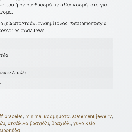
όνο του ή σε συνδυασμό με άλλα κοσμήματα για
λεσμα.
νοξείδωτοΑτσάλι #ΑσημίΤόνος #StatementStyle
cessories #AdaJewel
πέδα
ίδωτο Ατσάλι
e
ff bracelet
,
minimal κοσμήματα
,
statement jewelry
,
όλι
,
ατσάλινο βραχιόλι
,
βραχιόλι
,
γυναικεία
ειροπέδα