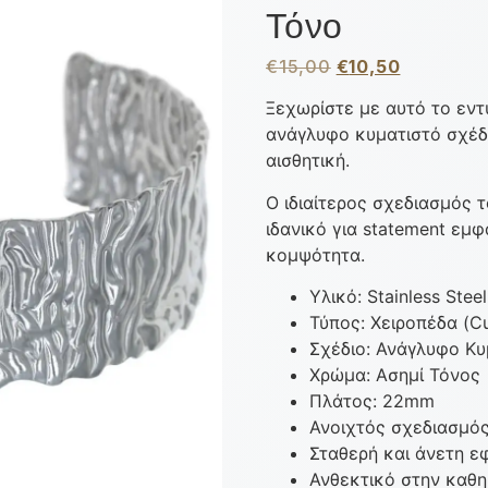
Τόνο
€
15,00
€
10,50
Ξεχωρίστε με αυτό το εν
ανάγλυφο κυματιστό σχέδι
αισθητική.
Ο ιδιαίτερος σχεδιασμός 
ιδανικό για statement εμφ
κομψότητα.
Υλικό: Stainless Steel
Τύπος: Χειροπέδα (Cu
Σχέδιο: Ανάγλυφο Κυ
Χρώμα: Ασημί Τόνος
Πλάτος: 22mm
Ανοιχτός σχεδιασμό
Σταθερή και άνετη 
Ανθεκτικό στην καθη