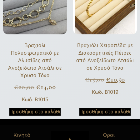
Βραχιόλι
Βραχιόλι Χειροπέδα με
Πολυστρωματικό με
Διακοσμητικές Πέτρες
Αλυσίδες από
από Ανοξείδωτο Ατσάλι
Ανοξείδωτο Ατσάλι σε
σε Χρυσό Τόνο
Χρυσό Τόνο
€
15,00
€
10,50
€
20,00
€
14,00
Κωδ. B1019
Κωδ. B1015
Προσθήκη στο καλάθι
Προσθήκη στο καλάθι
Κινητό
Όροι