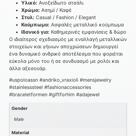
Υλικό:
Ανοξείδωτο ατσάλι
Χρώμα:
Ασημί / Καφέ
Στυλ:
Casual / Fashion / Elegant
Κούμπωμα:
Ασφαλές μεταλλικό κούμπωμα
Ιδανικό για:
Καθημερινές εμφανίσεις & δώρο
Ο ιδιαίτερος σχεδιασμός με εναλλαγή μεταλλικών
στοιχείων και γήινων αποχρώσεων δημιουργεί
ένα δυναμικό ανδρικό αποτέλεσμα που φοριέται
εύκολα μόνο του ή σε συνδυασμό με ρολόι και
άλλα αξεσουάρ.
#uspoloassn #andriko_vraxioli #mensjewelry
#stainlesssteel #fashionaccessories
#braceletformen #giftforhim #adajewel
Gender
Male
Material