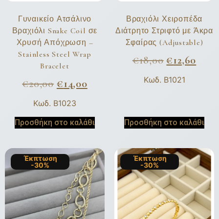
Γυναικείο Ατσάλινο
Βραχιόλι Χειροπέδα
Βραχιόλι Snake Coil σε
Διάτρητο Στριφτό με Άκρα
Χρυσή Απόχρωση –
Σφαίρας (Adjustable)
Stainless Steel Wrap
€
18,00
€
12,60
Bracelet
Κωδ. B1021
€
20,00
€
14,00
Κωδ. B1023
Προσθήκη στο καλάθι
Προσθήκη στο καλάθι
Έκπτωση
Έκπτωση
-30%
-30%