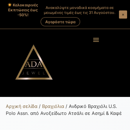
Καλοκαιρινές
Ανακαλύψτε μοναδικά κοσμήματα σε
Εκπτώσεις έως
μειωμένες τιμές έως τις 31 Αυγούστου.
×
-50%!
Αγοράστε τώρα
Products search
Στοιχεία λογαριασμού
Αρχική σελίδα
/
Βραχιόλια
/ Ανδρικό Βραχιόλι U.S.
Polo Assn. από Ανοξείδωτο Ατσάλι σε Ασημί & Καφέ