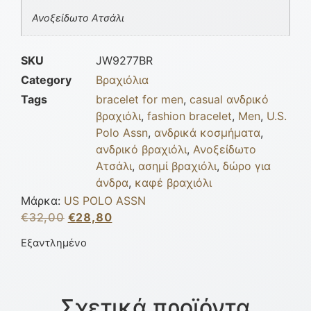
Ανοξείδωτο Ατσάλι
SKU
JW9277BR
Category
Βραχιόλια
Tags
bracelet for men
,
casual ανδρικό
βραχιόλι
,
fashion bracelet
,
Men
,
U.S.
Polo Assn
,
ανδρικά κοσμήματα
,
ανδρικό βραχιόλι
,
Ανοξείδωτο
Ατσάλι
,
ασημί βραχιόλι
,
δώρο για
άνδρα
,
καφέ βραχιόλι
Μάρκα:
US POLO ASSN
€
32,00
€
28,80
Εξαντλημένο
Σχετικά προϊόντα