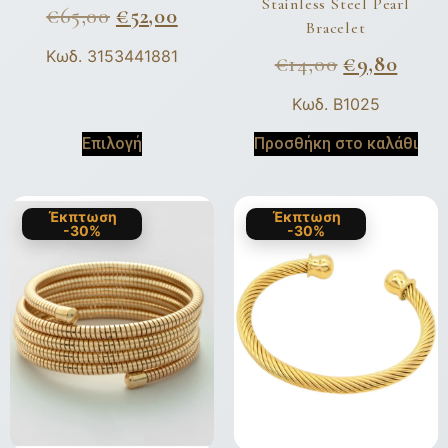
Stainless Steel Pearl
€
65,00
€
52,00
Bracelet
Κωδ. 3153441881
€
14,00
€
9,80
Κωδ. B1025
Επιλογή
Προσθήκη στο καλάθι
Έκπτωση
Έκπτωση
-30%
-30%