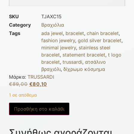
SKU
TJAXC15
Category
Βραχιόλια
Tags
ada jewel
,
bracelet
,
chain bracelet
,
fashion jewelry
,
gold silver bracelet
,
minimal jewelry
,
stainless steel
bracelet
,
statement bracelet
,
t logo
bracelet
,
trussardi
,
ατσάλινο
βραχιόλι
,
δίχρωμο κόσμημα
Μάρκα:
TRUSSARDI
€
89,00
€
80,10
1 σε απόθεμα
Προσθήκη στο καλάθι
Συνήθως αγοράζονται