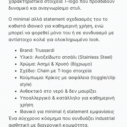
χαρακτηριστικά στοιχεία T-logo που προσδίδουν
δυναμικό και αναγνωρίσιμο στυλ.
Ο minimal αλλά statement σχεδιασμός του το
καθιστά ιδανικό για καθημερινή χρήση, ενώ
μπορεί να φορεθεί μόνο του ή σε συνδυασμό με
αντίστοιχο κολιέ για ολοκληρωμένο look.
Brand: Trussardi
Υλικό: Ανοξείδωτο ατσάλι (Stainless Steel)
Χρώμα: Ασημί & Χρυσό (δίχρωμο)
Σχέδιο: Chain με T-logo στοιχεία
Κούμπωμα: Κρίκος με ασφάλεια (toggle/clip
style)
Ανθεκτικό στο νερό & δεν μαυρίζει
Υποαλλεργικό & κατάλληλο για καθημερινή
χρήση
Ιδανικό για minimal ή statement εμφανίσεις
Ένα σύγχρονο κόσμημα που συνδυάζει industrial
αισθητική με διαχρονική κομψότητα.