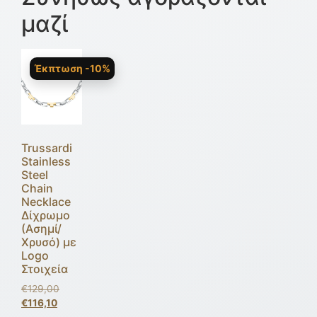
μαζί
Έκπτωση -10%
Trussardi
Stainless
Steel
Chain
Necklace
Δίχρωμο
(Ασημί/
Χρυσό) με
Logo
Στοιχεία
€
129,00
€
116,10