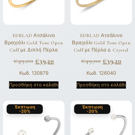
EDBLAD Ατσάλινο
EDBLAD Ατσάλινο
Βραχιόλι Gold Tone Open
Βραχιόλι Gold Tone Open
Cuff με Διπλή Πέρλα
Cuff με Πέρλα & Crystal
€
49,00
€
39,20
€
49,00
€
39,20
Κωδ. 130879
Κωδ. 126040
Προσθήκη στο καλάθι
Προσθήκη στο καλάθι
Έκπτωση
Έκπτωση
-20%
-20%