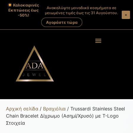
Καλοκαιρινές
Ανακαλύψτε μοναδικά κοσμήματα σε
Εκπτώσεις έως
μειωμένες τιμές έως τις 31 Αυγούστου.
×
-50%!
Αγοράστε τώρα
Products search
Στοιχεία λογαριασμού
Αρχική σελίδα
/
Βραχιόλια
/ Trussardi Stainless Steel
Chain Bracelet Δίχρωμο (Ασημί/Χρυσό) με T-Logo
Στοιχεία