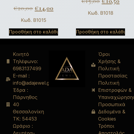
€
15,00
€
10,50
€
20,00
€
14,00
Κωδ. B1018
Κωδ. B1015
Προσθήκη στο καλάθι
Προσθήκη στο καλάθι
Κινητό
Όροι
Τηλέφωνο:
Χρήσης &
6983137499
Πολιτική
E-mail :
Προστασίας
info@adajewel.gr
Πολιτική
Έδρα :
Επιστροφών &
Πάρνηθος
Υπαναχώρηση
40
Προσωπικά
Θεσσαλονίκη
Δεδομένα &
ΤΚ: 54453
Cookies
Ωράριο :
Τρόποι
Δευτέρα-
Αποστολής