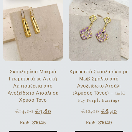
Σκουλαρίκια Μακριά
Κρεμαστά Σκουλαρίκια με
Γεωμετρικά με Λευκή
Μωβ Σμάλτο από
Λεπτομέρεια από
Ανοξείδωτο Ατσάλι
Ανοξείδωτο Ατσάλι σε
(Χρυσός Τόνος) – Gold
Χρυσό Τόνο
Fay Purple Earrings
€
14,00
€
9,80
€
12,00
€
8,40
Κωδ. S1045
Κωδ. S1049