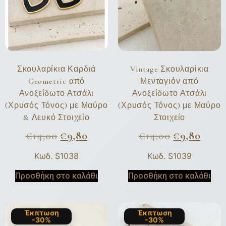
Σκουλαρίκια Καρδιά
Vintage Σκουλαρίκια
Geometric από
Μενταγιόν από
Ανοξείδωτο Ατσάλι
Ανοξείδωτο Ατσάλι
(Χρυσός Τόνος) με Μαύρο
(Χρυσός Τόνος) με Μαύρο
& Λευκό Στοιχείο
Στοιχείο
€
14,00
€
9,80
€
14,00
€
9,80
Κωδ. S1038
Κωδ. S1039
Προσθήκη στο καλάθι
Προσθήκη στο καλάθι
Έκπτωση
Έκπτωση
-30%
-30%