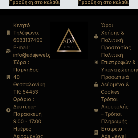
Προσθήκη στο καλάθι
Προσθήκη στο καλάθι
Κινητό
Όροι
Τηλέφωνο:
Χρήσης &
6983137499
Πολιτική
E-mail :
Προστασίας
info@adajewel.gr
Πολιτική
Έδρα :
Επιστροφών &
Πάρνηθος
Υπαναχώρηση
40
Προσωπικά
Θεσσαλονίκη
Δεδομένα &
ΤΚ: 54453
Cookies
Ωράριο :
Τρόποι
Δευτέρα-
Αποστολής
Παρασκευή
– Τρόποι
9:00 - 17:00
Πληρωμής
Ημέρες
Εταιρεια –
Λειτουργίας
Ada Jewel