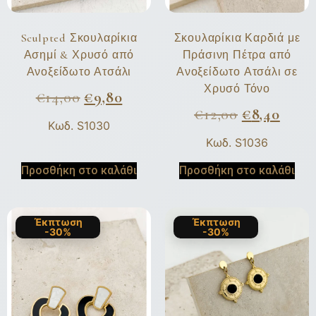
Sculpted Σκουλαρίκια
Σκουλαρίκια Καρδιά με
Ασημί & Χρυσό από
Πράσινη Πέτρα από
Ανοξείδωτο Ατσάλι
Ανοξείδωτο Ατσάλι σε
Χρυσό Τόνο
€
14,00
€
9,80
€
12,00
€
8,40
Κωδ. S1030
Κωδ. S1036
Προσθήκη στο καλάθι
Προσθήκη στο καλάθι
Έκπτωση
Έκπτωση
-30%
-30%