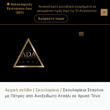
Καλοκαιρινές
Ανακαλύψτε μοναδικά κοσμήματα σε
Εκπτώσεις έως
μειωμένες τιμές έως τις 31 Αυγούστου.
×
-50%!
Αγοράστε τώρα
Products search
Στοιχεία λογαριασμού
Αρχική σελίδα
/
Σκουλαρίκια
/ Σκουλαρίκια Σταγόνα
με Πέτρες από Ανοξείδωτο Ατσάλι σε Χρυσό Τόνο