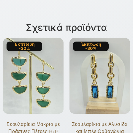
Σχετικά προϊόντα
Έκπτωση
Έκπτωση
-30%
-30%
Σκουλαρίκια Μακριά με
Σκουλαρίκια με Αλυσίδα
Πράσινες Πέτρες Half
και Μπλε Ορθογώνια