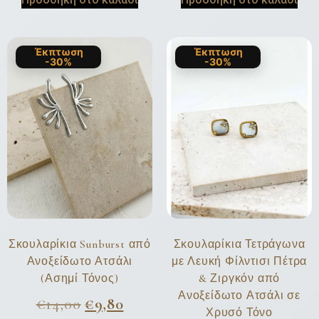
Έκπτωση
Έκπτωση
-30%
-30%
Σκουλαρίκια Sunburst από
Σκουλαρίκια Τετράγωνα
Ανοξείδωτο Ατσάλι
με Λευκή Φίλντισι Πέτρα
(Ασημί Τόνος)
& Ζιργκόν από
Ανοξείδωτο Ατσάλι σε
€
14,00
€
9,80
Χρυσό Τόνο