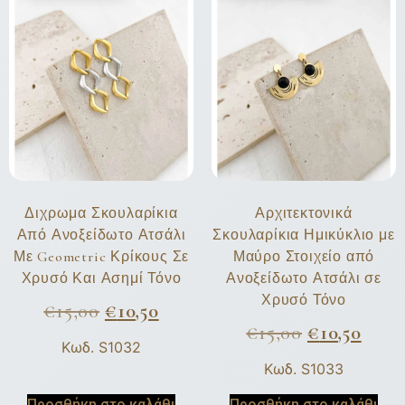
Διχρωμα Σκουλαρίκια
Αρχιτεκτονικά
Από Ανοξείδωτο Ατσάλι
Σκουλαρίκια Ημικύκλιο με
Με Geometric Κρίκους Σε
Μαύρο Στοιχείο από
Χρυσό Και Ασημί Τόνο
Ανοξείδωτο Ατσάλι σε
Χρυσό Τόνο
€
15,00
€
10,50
€
15,00
€
10,50
Κωδ. S1032
Κωδ. S1033
Προσθήκη στο καλάθι
Προσθήκη στο καλάθι