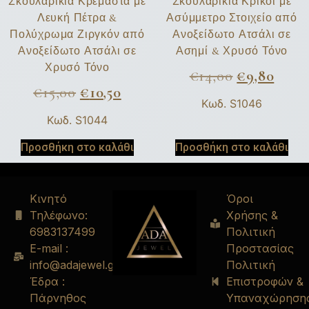
Σκουλαρίκια Κρεμαστά με
Σκουλαρίκια Κρίκοι με
Λευκή Πέτρα &
Ασύμμετρο Στοιχείο από
Πολύχρωμα Ζιργκόν από
Ανοξείδωτο Ατσάλι σε
Ανοξείδωτο Ατσάλι σε
Ασημί & Χρυσό Τόνο
Χρυσό Τόνο
€
14,00
€
9,80
€
15,00
€
10,50
Κωδ. S1046
Κωδ. S1044
Προσθήκη στο καλάθι
Προσθήκη στο καλάθι
Κινητό
Όροι
Τηλέφωνο:
Χρήσης &
6983137499
Πολιτική
E-mail :
Προστασίας
info@adajewel.gr
Πολιτική
Έδρα :
Επιστροφών &
Πάρνηθος
Υπαναχώρηση