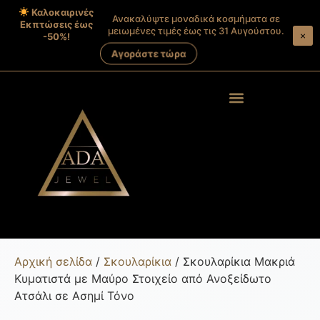
Καλοκαιρινές
Ανακαλύψτε μοναδικά κοσμήματα σε
Εκπτώσεις έως
μειωμένες τιμές έως τις 31 Αυγούστου.
×
-50%!
Αγοράστε τώρα
Products search
Στοιχεία λογαριασμού
Αρχική σελίδα
/
Σκουλαρίκια
/ Σκουλαρίκια Μακριά
Κυματιστά με Μαύρο Στοιχείο από Ανοξείδωτο
Ατσάλι σε Ασημί Τόνο