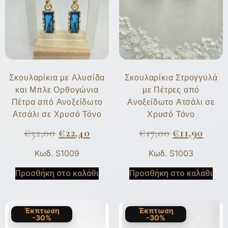
Σκουλαρίκια με Αλυσίδα
Σκουλαρίκια Στρογγυλά
και Μπλε Ορθογώνια
με Πέτρες από
Πέτρα από Ανοξείδωτο
Ανοξείδωτο Ατσάλι σε
Ατσάλι σε Χρυσό Τόνο
Χρυσό Τόνο
€
32,00
€
22,40
€
17,00
€
11,90
Κωδ. S1009
Κωδ. S1003
Προσθήκη στο καλάθι
Προσθήκη στο καλάθι
Έκπτωση
Έκπτωση
-30%
-30%