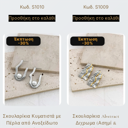
Κωδ. S1010
Κωδ. S1009
Προσθήκη στο καλάθι
Προσθήκη στο καλάθι
Έκπτωση
Έκπτωση
-30%
-30%
Σκουλαρίκια Κυματιστά με
Σκουλαρίκια Abstract
Πέρλα από Ανοξείδωτο
Διχρωμα (Ασημί &