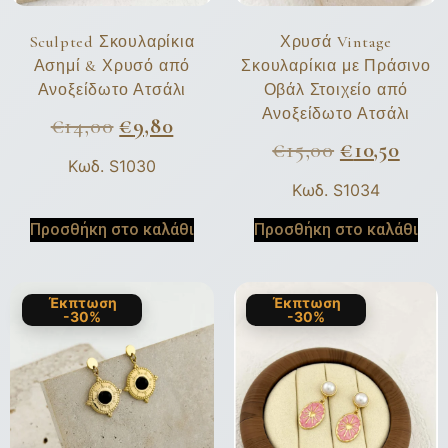
Sculpted Σκουλαρίκια
Χρυσά Vintage
Ασημί & Χρυσό από
Σκουλαρίκια με Πράσινο
Ανοξείδωτο Ατσάλι
Οβάλ Στοιχείο από
Ανοξείδωτο Ατσάλι
€
14,00
€
9,80
€
15,00
€
10,50
Κωδ. S1030
Κωδ. S1034
Προσθήκη στο καλάθι
Προσθήκη στο καλάθι
Έκπτωση
Έκπτωση
-30%
-30%