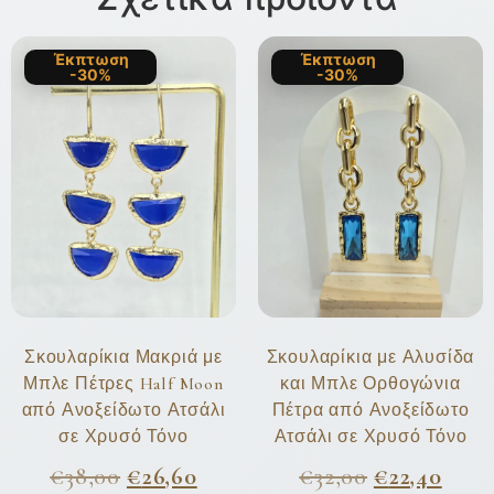
Έκπτωση
Έκπτωση
-30%
-30%
Σκουλαρίκια Μακριά με
Σκουλαρίκια με Αλυσίδα
Μπλε Πέτρες Half Moon
και Μπλε Ορθογώνια
από Ανοξείδωτο Ατσάλι
Πέτρα από Ανοξείδωτο
σε Χρυσό Τόνο
Ατσάλι σε Χρυσό Τόνο
€
38,00
€
26,60
€
32,00
€
22,40