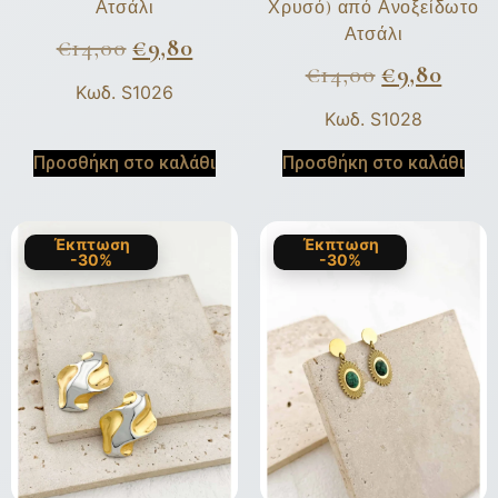
Ατσάλι
Χρυσό) από Ανοξείδωτο
Ατσάλι
€
14,00
€
9,80
€
14,00
€
9,80
Κωδ. S1026
Κωδ. S1028
Προσθήκη στο καλάθι
Προσθήκη στο καλάθι
Έκπτωση
Έκπτωση
-30%
-30%