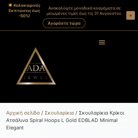
Καλοκαιρινές
Ανακαλύψτε μοναδικά κοσμήματα σε
Εκπτώσεις έως
μειωμένες τιμές έως τις 31 Αυγούστου.
×
-50%!
Αγοράστε τώρα
Products search
Στοιχεία λογαριασμού
Αρχική σελίδα
/
Σκουλαρίκια
/ Σκουλαρίκια Κρίκοι
Ατσάλινα Spiral Hoops L Gold EDBLAD Minimal
Elegant