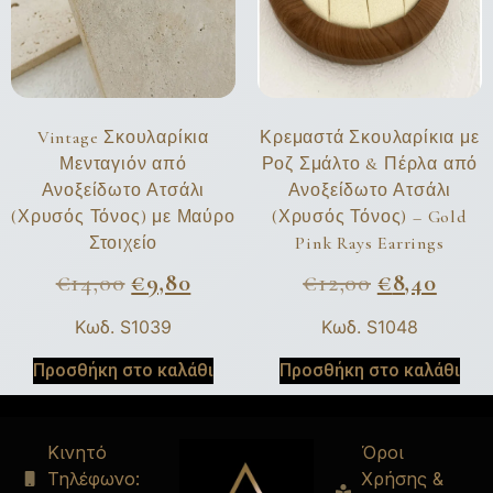
Vintage Σκουλαρίκια
Κρεμαστά Σκουλαρίκια με
Μενταγιόν από
Ροζ Σμάλτο & Πέρλα από
Ανοξείδωτο Ατσάλι
Ανοξείδωτο Ατσάλι
(Χρυσός Τόνος) με Μαύρο
(Χρυσός Τόνος) – Gold
Στοιχείο
Pink Rays Earrings
€
14,00
€
9,80
€
12,00
€
8,40
Κωδ. S1039
Κωδ. S1048
Προσθήκη στο καλάθι
Προσθήκη στο καλάθι
Κινητό
Όροι
Τηλέφωνο:
Χρήσης &