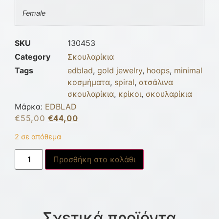
Female
SKU
130453
Category
Σκουλαρίκια
Tags
edblad
,
gold jewelry
,
hoops
,
minimal
κοσμήματα
,
spiral
,
ατσάλινα
σκουλαρίκια
,
κρίκοι
,
σκουλαρίκια
Μάρκα:
EDBLAD
€
55,00
€
44,00
2 σε απόθεμα
Προσθήκη στο καλάθι
Σχετικά προϊόντα