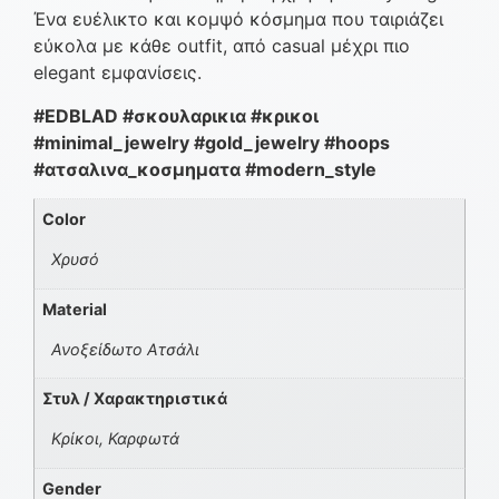
Ένα ευέλικτο και κομψό κόσμημα που ταιριάζει
εύκολα με κάθε outfit, από casual μέχρι πιο
elegant εμφανίσεις.
#EDBLAD #σκουλαρικια #κρικοι
#minimal_jewelry #gold_jewelry #hoops
#ατσαλινα_κοσμηματα #modern_style
Color
Χρυσό
Material
Ανοξείδωτο Ατσάλι
Στυλ / Χαρακτηριστικά
Κρίκοι, Καρφωτά
Gender