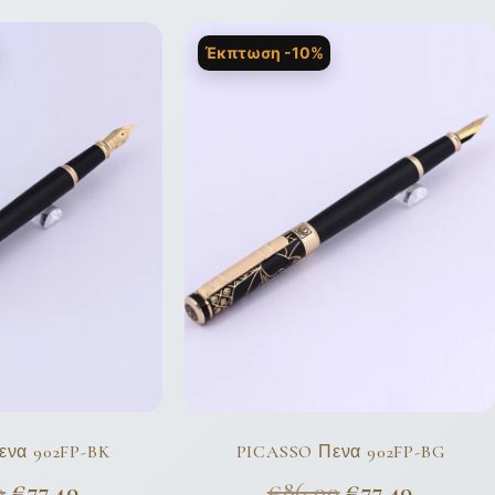
Έκπτωση -10%
ενα 902FP-BK
PICASSO Πενα 902FP-BG
0
€
77,40
€
86,00
€
77,40