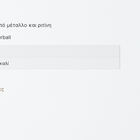
ό μέταλλο και ριτίνη
rball
καλί
ες