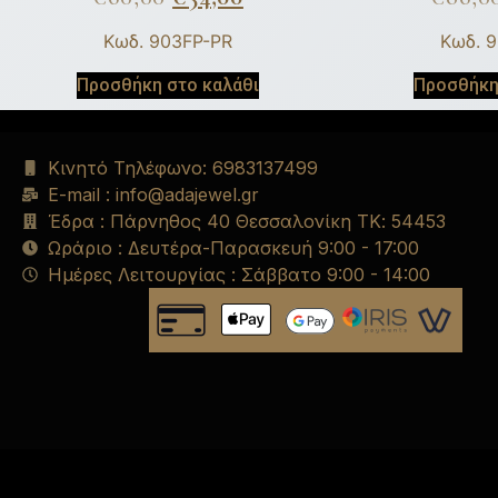
Κωδ. 903FP-PR
Κωδ. 
Προσθήκη στο καλάθι
Προσθήκη
Κινητό Τηλέφωνο: 6983137499
E-mail : info@adajewel.gr
Έδρα : Πάρνηθος 40 Θεσσαλονίκη ΤΚ: 54453
Ωράριο : Δευτέρα-Παρασκευή 9:00 - 17:00
Ημέρες Λειτουργίας : Σάββατο 9:00 - 14:00