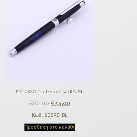
PICASSO Rollerball 903RB-BL
€
60,00
€
54,00
Κωδ. 903RB-BL
Προσθήκη στο καλάθι