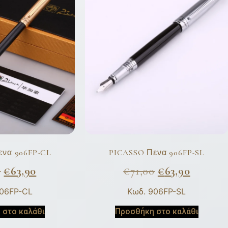
ενα 906FP-CL
PICASSO Πενα 906FP-SL
0
€
63,90
€
71,00
€
63,90
906FP-CL
Κωδ. 906FP-SL
 στο καλάθι
Προσθήκη στο καλάθι