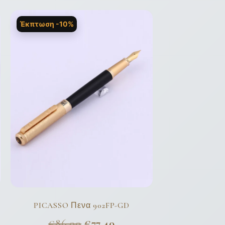
Έκπτωση -10%
PICASSO Πενα 902FP-GD
€
86,00
€
77,40