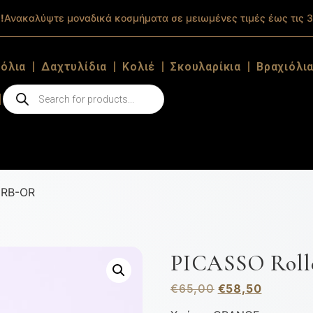
!
Ανακαλύψτε μοναδικά κοσμήματα σε μειωμένες τιμές έως τις 3
ιόλια
Δαχτυλίδια
Κολιέ
Σκουλαρίκια
Βραχιόλι
8RB-OR
PICASSO Roll
€
65,00
€
58,50