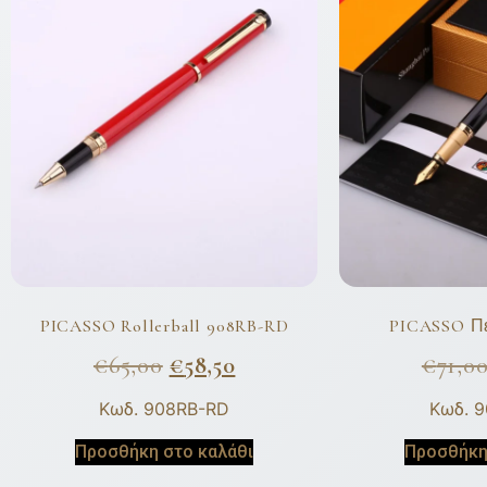
PICASSO Rollerball 908RB-RD
PICASSO Π
€
65,00
€
58,50
€
71,0
Κωδ. 908RB-RD
Κωδ. 
Προσθήκη στο καλάθι
Προσθήκη