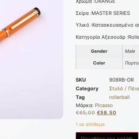
Χρώμα :ORANGE
Σείρα :MASTER SERIES
Υλικό :Κατασκευασμένο απ
Κατηγορία Αξεσουάρ :Rolle
Gender
Male
Color
Πορτο
SKU
908RB-OR
Category
Στυλό / Πέν
Tag
rollerball
Μάρκα:
Picasso
€
65,00
€
58,50
1 σε απόθεμα
Προσθήκη στο καλάθι