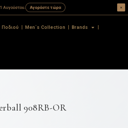
Αγοράστε τώρα
1 Αυγούστου.
×
α Ποδιού
Men΄s Collection
Brands
erball 908RB-OR