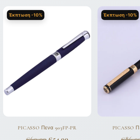
Έκπτωση -10%
Έκπτωση -10%
PICASSO Πενα 903FP-PR
PICASSO Π
€
60,00
€
54,00
€
86,0