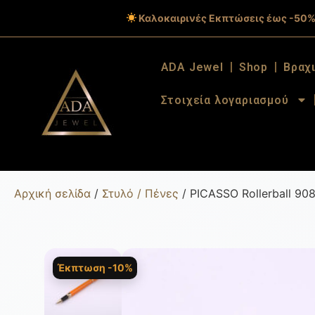
Καλοκαιρινές Εκπτώσεις έως -50%
ADA Jewel
Shop
Βραχ
Στοιχεία λογαριασμού
Αρχική σελίδα
/
Στυλό / Πένες
/ PICASSO Rollerball 90
Έκπτωση -10%