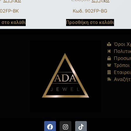
902FP-BK
Κωδ. 902FP-BG
 στο καλάθι
Προσθήκη στο καλάθι
Όροι Χ
Πολιτι
Προσωπ
Τρόποι
Εταιρει
Αναζήτ