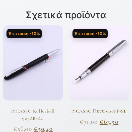
Σχετικά προϊόντα
Έκπτωση -10%
Έκπτωση -10%
PICASSO Rollerball
PICASSO Πενα 906FP-SL
907RB-RD
€
71,00
€
63,90
€
56,00
€
50,40