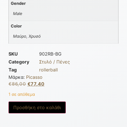
Gender
Male
Color
Μαύρο, Χρυσό
SKU
902RB-BG
Category
Στυλό / Πένες
Tag
rollerball
Μάρκα:
Picasso
€
86,00
€
77,40
1 σε απόθεμα
Προσθήκη στο καλάθι