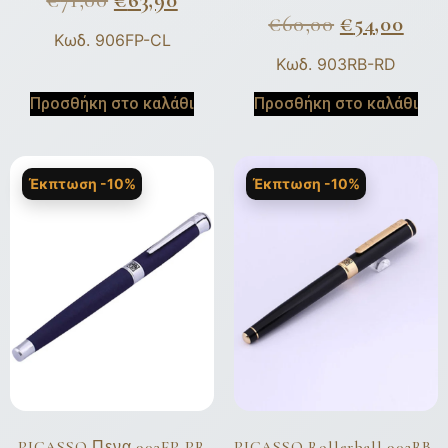
€
71,00
€
63,90
€
60,00
€
54,00
Κωδ. 906FP-CL
Κωδ. 903RB-RD
Προσθήκη στο καλάθι
Προσθήκη στο καλάθι
Έκπτωση -10%
Έκπτωση -10%
PICASSO Πενα 903FP-PR
PICASSO Rollerball 902RB-