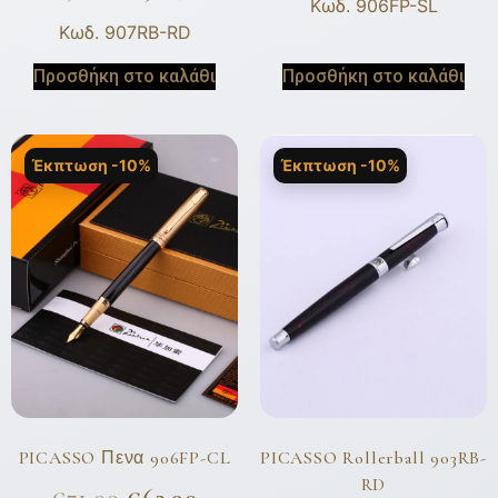
Κωδ. 906FP-SL
Κωδ. 907RB-RD
Προσθήκη στο καλάθι
Προσθήκη στο καλάθι
Έκπτωση -10%
Έκπτωση -10%
PICASSO Πενα 906FP-CL
PICASSO Rollerball 903RB-
RD