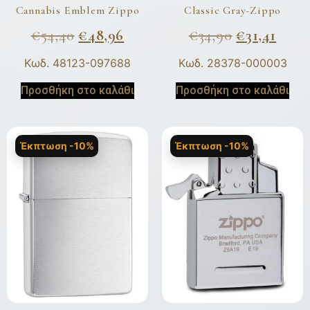
Cannabis Emblem Zippo
Classic Gray-Zippo
€
54,40
€
48,96
€
34,90
€
31,41
Κωδ. 48123-097688
Κωδ. 28378-000003
Προσθήκη στο καλάθι
Προσθήκη στο καλάθι
Έκπτωση -10%
Έκπτωση -10%