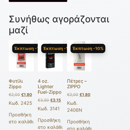
Συνήθως αγοράζονται
μαζί
Έκπτωση -10%
Έκπτωση -10%
Έκπτωση -10%
Φυτίλι
4 oz.
Πέτρες –
Zippo
Lighter
ZIPPO
Fuel-Zippo
€
2,00
€
1,80
€
2,00
€
1,80
€
3,50
€
3,15
Κωδ. 2425
Κωδ.
Κωδ. 3141
2406Ν
Προσθήκη
Προσθήκη
στο καλάθι
Προσθήκη
στο καλάθι
στο καλάθι