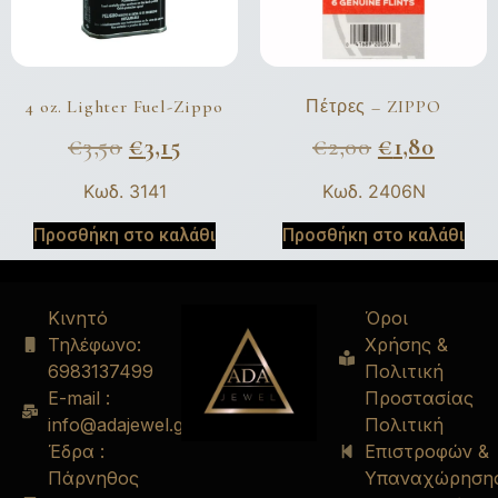
4 oz. Lighter Fuel-Zippo
Πέτρες – ZIPPO
€
3,50
€
3,15
€
2,00
€
1,80
Κωδ. 3141
Κωδ. 2406Ν
Προσθήκη στο καλάθι
Προσθήκη στο καλάθι
Κινητό
Όροι
Τηλέφωνο:
Χρήσης &
6983137499
Πολιτική
E-mail :
Προστασίας
info@adajewel.gr
Πολιτική
Έδρα :
Επιστροφών &
Πάρνηθος
Υπαναχώρηση