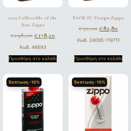
2023 Collectible of the
PAOK FC Design-Zippo
Year-Zippo
€
92,00
€
82,80
€
198,00
€
178,20
Κωδ. 24095-119711
Κωδ. 48693
Προσθήκη στο καλάθι
Προσθήκη στο καλάθι
Έκπτωση -10%
Έκπτωση -10%