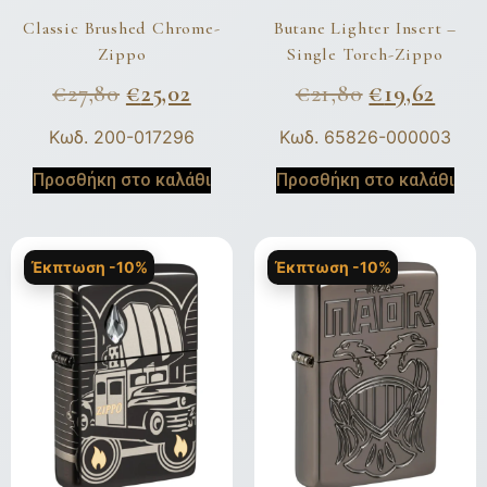
Classic Brushed Chrome-
Butane Lighter Insert –
Zippo
Single Torch-Zippo
€
27,80
€
25,02
€
21,80
€
19,62
Κωδ. 200-017296
Κωδ. 65826-000003
Προσθήκη στο καλάθι
Προσθήκη στο καλάθι
Έκπτωση -10%
Έκπτωση -10%