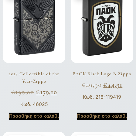
2024 Collectible of the
PAOK Black Logo B Zippo
Year-Zippo
€
49,90
€
44,91
€
199,00
€
179,10
Κωδ. 218-119419
Κωδ. 46025
Προσθήκη στο καλάθι
Προσθήκη στο καλάθι