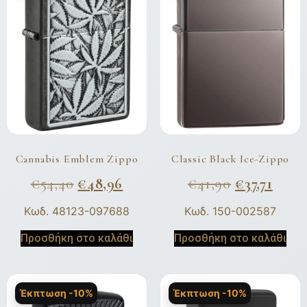
Cannabis Emblem Zippo
Classic Black Ice-Zippo
€
54,40
€
48,96
€
41,90
€
37,71
Κωδ. 48123-097688
Κωδ. 150-002587
Προσθήκη στο καλάθι
Προσθήκη στο καλάθι
Έκπτωση -10%
Έκπτωση -10%