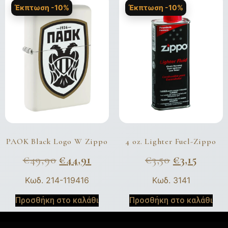
Έκπτωση -10%
Έκπτωση -10%
PAOK Black Logo W Zippo
4 oz. Lighter Fuel-Zippo
€
49,90
€
44,91
€
3,50
€
3,15
Κωδ. 214-119416
Κωδ. 3141
Προσθήκη στο καλάθι
Προσθήκη στο καλάθι