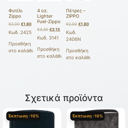
Φυτίλι
4 oz.
Πέτρες –
Zippo
Lighter
ZIPPO
Fuel-Zippo
€
2,00
€
1,80
€
2,00
€
1,80
€
3,50
€
3,15
Κωδ. 2425
Κωδ.
Κωδ. 3141
2406Ν
Προσθήκη
Προσθήκη
στο καλάθι
Προσθήκη
στο καλάθι
στο καλάθι
Σχετικά προϊόντα
Έκπτωση -10%
Έκπτωση -10%