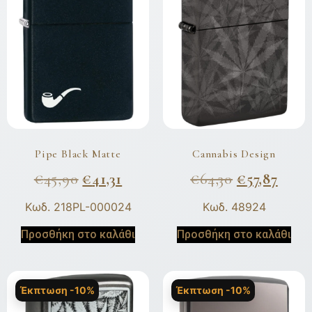
Pipe Black Matte
Cannabis Design
€
45,90
€
41,31
€
64,30
€
57,87
Κωδ. 218PL-000024
Κωδ. 48924
Προσθήκη στο καλάθι
Προσθήκη στο καλάθι
Έκπτωση -10%
Έκπτωση -10%