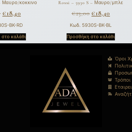
 – Μαυρο/κοκκινο
Rossi – 5930 S – Μαυρο/μπλε
0
€
18,40
€
23,00
€
18,40
30S-BK-RD
Κωδ. 5930S-BK-BL
 στο καλάθι
Προσθήκη στο καλάθι
Όροι Χ
Πολιτι
Προσωπ
Τρόποι
Εταιρει
Αναζήτ