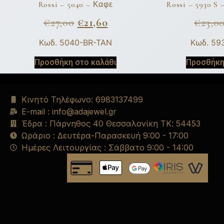
Rossi – 5040 – Καφε
Rossi – 5930 S
€
27,00
€
21,60
€
23,0
Κωδ. 5040-BR-TAN
Κωδ. 59
Προσθήκη στο καλάθι
Προσθήκη
Κινητό Τηλέφωνο: 6983137499
E-mail : info@adajewel.gr
Έδρα : Πάρνηθος 40 Θεσσαλονίκη ΤΚ: 54453
Ωράριο : Δευτέρα-Παρασκευή 9:00 - 17:00
Ημέρες Λειτουργίας : Σάββατο 9:00 - 14:00