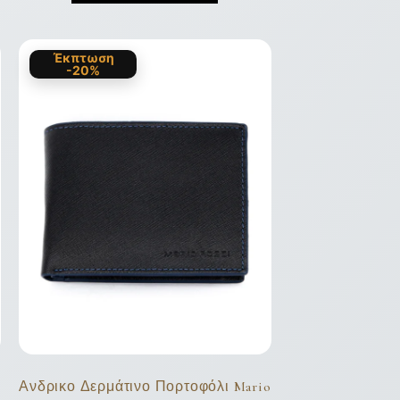
Έκπτωση
-20%
o
Ανδρικο Δερμάτινο Πορτοφόλι Mario