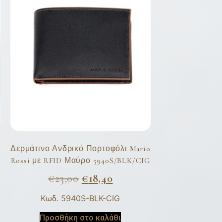
Δερμάτινο Ανδρικό Πορτοφόλι Mario
Rossi με RFID Μαύρο 5940S/BLK/CIG
€
23,00
€
18,40
Κωδ. 5940S-BLK-CIG
Προσθήκη στο καλάθι