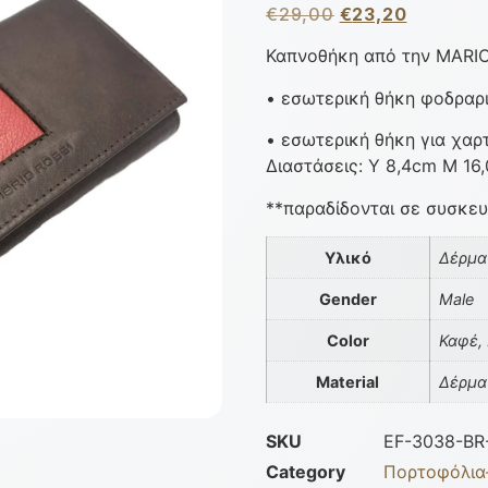
€
29,00
€
23,20
Καπνοθήκη από την MARI
• εσωτερική θήκη φοδραρ
• εσωτερική θήκη για χαρτ
Διαστάσεις: Υ 8,4cm Μ 16
**παραδίδονται σε συσκε
Υλικό
Δέρμα
Gender
Male
Color
Καφέ,
Material
Δέρμα
SKU
EF-3038-BR
Category
Πορτοφόλια