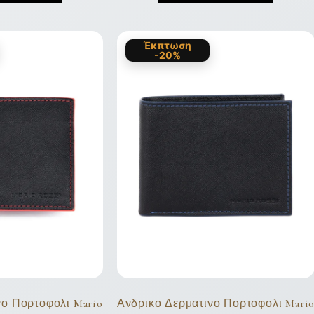
Έκπτωση
-20%
νο Πορτοφολι Mario
Ανδρικο Δερματινο Πορτοφολι Mari