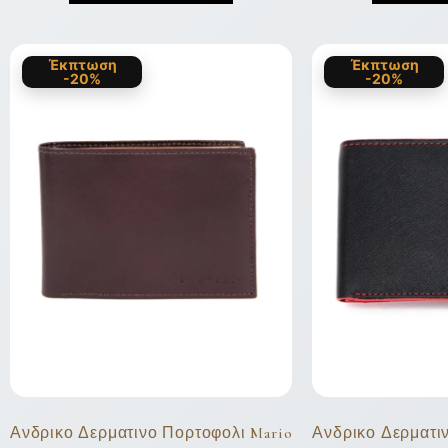
Έκπτωση
Έκπτωση
-20%
-20%
Ανδρικο Δερματινο Πορτοφολι Mario
Ανδρικο Δερματι