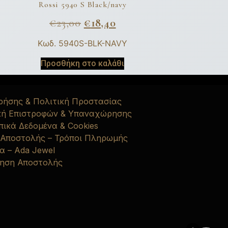
Rossi 5940 S Black/navy
€
23,00
€
18,40
Κωδ. 5940S-BLK-NAVY
Προσθήκη στο καλάθι
ρήσης & Πολιτική Προστασίας
κή Επιστροφών & Υπαναχώρησης
ικά Δεδομένα & Cookies
 Αποστολής – Τρόποι Πληρωμής
α – Ada Jewel
ηση Αποστολής