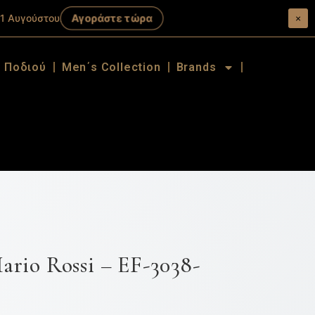
Αγοράστε τώρα
1 Αυγούστου.
×
α Ποδιού
Men΄s Collection
Brands
io Rossi – EF-3038-