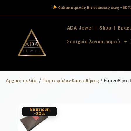
Καλοκαιρινές Εκπτώσεις έως -50%
ADA Jewel
Shop
Βραχ
Στοιχεία λογαριασμού
Αρχική σελίδα
/
Πορτοφόλια-Καπνοθήκες
/ Καπνοθήκη 
Έκπτωση
-20%