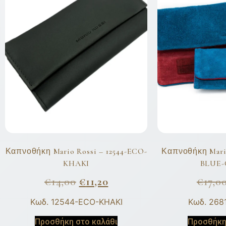
Καπνοθήκη Mario Rossi – 12544-ECO-
Καπνοθήκη Mario
KHAKI
BLUE
€
14,00
€
11,20
€
17,0
Κωδ. 12544-ECO-KHAKI
Κωδ. 268
Προσθήκη στο καλάθι
Προσθήκη