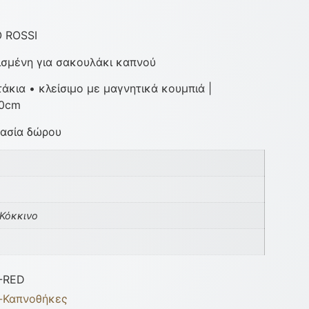
O ROSSI
ισμένη για σακουλάκι καπνού
άκια • κλείσιμο με μαγνητικά κουμπιά |
,0cm
υασία δώρου
 Κόκκινο
-RED
-Καπνοθήκες