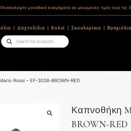
!
Ανακαλύψτε μοναδικά κοσμήματα σε μειωμένες τιμές έως τις 3
ιόλια
Δαχτυλίδια
Κολιέ
Σκουλαρίκια
Βραχιόλι
Mario Rossi – EF-3038-BROWN-RED
Καπνοθήκη Mar
BROWN-RED