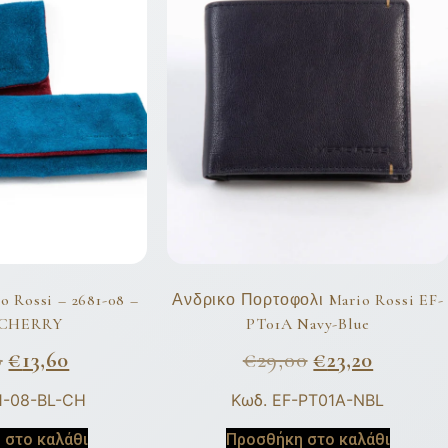
 Rossi – 2681-08 –
Ανδρικο Πορτοφολι Mario Rossi EF-
-CHERRY
PT01A Navy-Blue
0
€
13,60
€
29,00
€
23,20
1-08-BL-CH
Κωδ. EF-PT01A-NBL
 στο καλάθι
Προσθήκη στο καλάθι