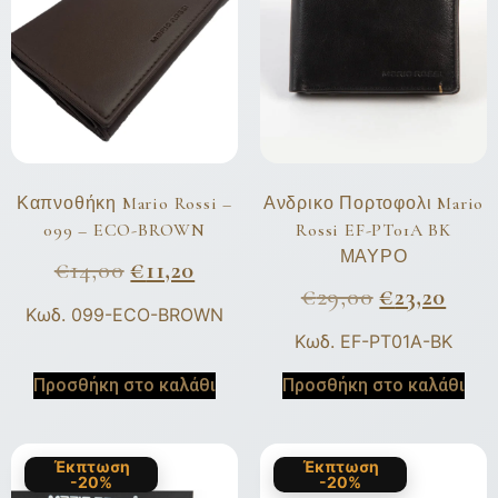
Καπνοθήκη Mario Rossi –
Ανδρικο Πορτοφολι Mario
099 – ECO-BROWN
Rossi EF-PT01A BK
ΜΑΥΡΟ
€
14,00
€
11,20
€
29,00
€
23,20
Κωδ. 099-ECO-BROWN
Κωδ. EF-PT01A-BK
Προσθήκη στο καλάθι
Προσθήκη στο καλάθι
Έκπτωση
Έκπτωση
-20%
-20%