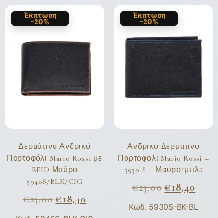
Έκπτωση
Έκπτωση
-20%
-20%
Δερμάτινο Ανδρικό
Ανδρικο Δερματινο
Πορτοφόλι Mario Rossi με
Πορτοφολι Mario Rossi –
RFID Μαύρο
5930 S – Μαυρο/μπλε
5940S/BLK/CIG
€
23,00
€
18,40
€
23,00
€
18,40
Κωδ. 5930S-BK-BL