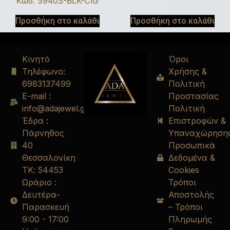
Κωδ. 5940S-BLK-CIG
Προσθήκη στο καλάθι
Προσθήκη στο καλάθι
Κινητό
Όροι
Τηλέφωνο:
Χρήσης &
6983137499
Πολιτική
E-mail :
Προστασίας
info@adajewel.gr
Πολιτική
Έδρα :
Επιστροφών &
Πάρνηθος
Υπαναχώρηση
40
Προσωπικά
Θεσσαλονίκη
Δεδομένα &
ΤΚ: 54453
Cookies
Ωράριο :
Τρόποι
Δευτέρα-
Αποστολής
Παρασκευή
– Τρόποι
9:00 - 17:00
Πληρωμής