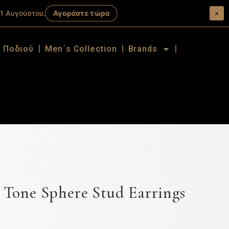
Αγοράστε τώρα
1 Αυγούστου.
×
α Ποδιού
Men΄s Collection
Brands
one Sphere Stud Earrings