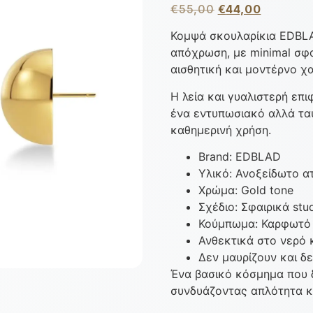
€
55,00
€
44,00
Κομψά σκουλαρίκια EDBLA
απόχρωση, με minimal σφα
αισθητική και μοντέρνο χ
Η λεία και γυαλιστερή επ
ένα εντυπωσιακό αλλά ταυ
καθημερινή χρήση.
Brand: EDBLAD
Υλικό: Ανοξείδωτο ατσ
Χρώμα: Gold tone
Σχέδιο: Σφαιρικά stu
Κούμπωμα: Καρφωτό
Ανθεκτικά στο νερό 
Δεν μαυρίζουν και δ
Ένα βασικό κόσμημα που δ
συνδυάζοντας απλότητα κ