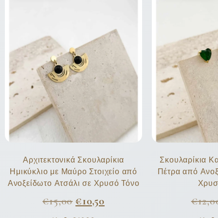
Αρχιτεκτονικά Σκουλαρίκια
Σκουλαρίκια Κ
Ημικύκλιο με Μαύρο Στοιχείο από
Πέτρα από Ανοξ
Ανοξείδωτο Ατσάλι σε Χρυσό Τόνο
Χρυσ
€
15,00
€
10,50
€
12,0