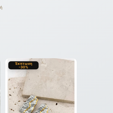
γή
Έκπτωση
-30%