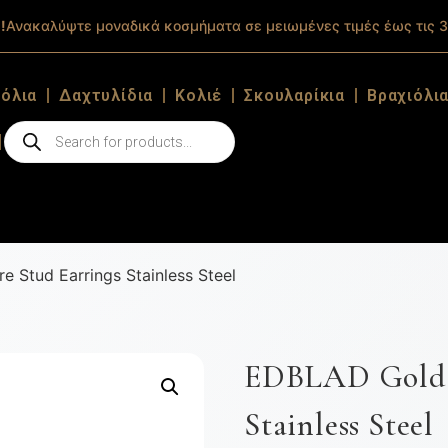
!
Ανακαλύψτε μοναδικά κοσμήματα σε μειωμένες τιμές έως τις 3
ιόλια
Δαχτυλίδια
Κολιέ
Σκουλαρίκια
Βραχιόλι
 Stud Earrings Stainless Steel
EDBLAD Gold T
Stainless Steel