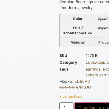
#edblad #earrings #studea
#modern #jewelry
Color
Χρυσό
Στυλ /
Καρφ
Χαρακτηριστικά
Material
Ανοξε
SKU
127510
Category
Σκουλαρίκια
Tags
earrings
,
edb
sphere earri
Μάρκα:
EDBLAD
€
55,00
€
44,00
2 σε απόθεμα
Προσθήκη στο κ