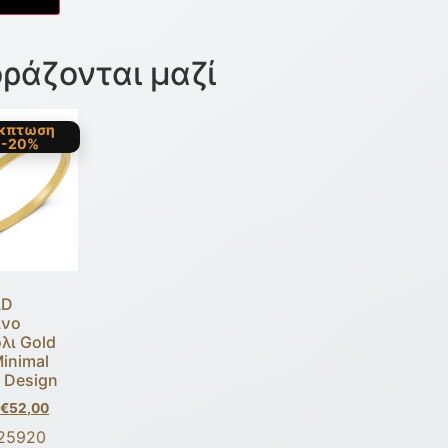
ράζονται μαζί
κπτωση
-20%
AD
ινο
λι Gold
inimal
 Design
€
52,00
125920