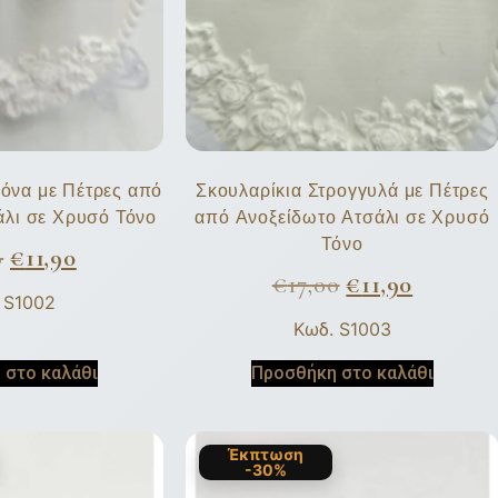
γόνα με Πέτρες από
Σκουλαρίκια Στρογγυλά με Πέτρες
άλι σε Χρυσό Τόνο
από Ανοξείδωτο Ατσάλι σε Χρυσό
Τόνο
0
€
11,90
€
17,00
€
11,90
 S1002
Κωδ. S1003
 στο καλάθι
Προσθήκη στο καλάθι
Έκπτωση
-30%