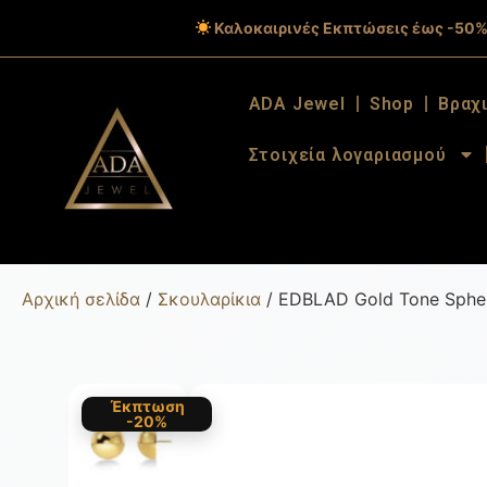
Καλοκαιρινές Εκπτώσεις έως -50%
ADA Jewel
Shop
Βραχ
Στοιχεία λογαριασμού
Αρχική σελίδα
/
Σκουλαρίκια
/ EDBLAD Gold Tone Sphere
Έκπτωση
-20%