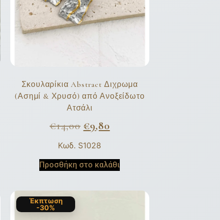
Σκουλαρίκια Abstract Διχρωμα
(Ασημί & Χρυσό) από Ανοξείδωτο
Ατσάλι
€
14,00
€
9,80
Κωδ. S1028
Προσθήκη στο καλάθι
Έκπτωση
-30%