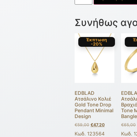
Συνήθως αγο
Έκπτωση
Έ
-20%
EDBLAD
EDBL
Ατσάλινο Κολιέ
Ατσάλ
Gold Tone Drop
Βραχιό
Pendant Minimal
Tone M
Design
Bangle
€
59,00
€
47,20
€
65,00
Κωδ. 123564
Κωδ. 