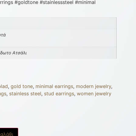
rrings #goldtone #stainlesssteel #minimal
ωτά
ίδωτο Ατσάλι
lad
,
gold tone
,
minimal earrings
,
modern jewelry
,
ngs
,
stainless steel
,
stud earrings
,
women jewelry
αλάθι