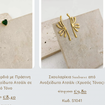
αρδιά με Πράσινη
Σκουλαρίκια Sunburst από
είδωτο Ατσάλι σε
Ανοξείδωτο Ατσάλι (Χρυσός Τόνος)
ό Τόνο
€
14,00
€
9,80
0
€
8,40
Κωδ. S1041