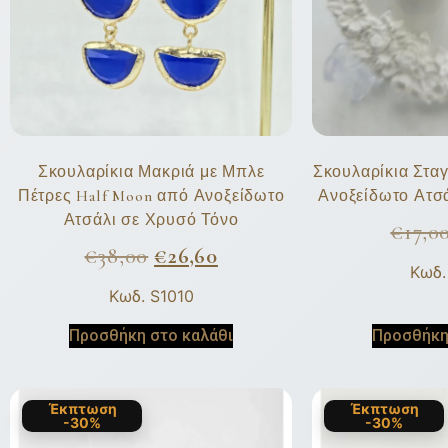
Σκουλαρίκια Μακριά με Μπλε
Σκουλαρίκια Στα
Πέτρες Half Moon από Ανοξείδωτο
Ανοξείδωτο Ατσ
Ατσάλι σε Χρυσό Τόνο
€
17,0
€
38,00
€
26,60
Κωδ.
Κωδ. S1010
Προσθήκη στο καλάθι
Προσθήκη
Έκπτωση
Έκπτωση
-30%
-30%