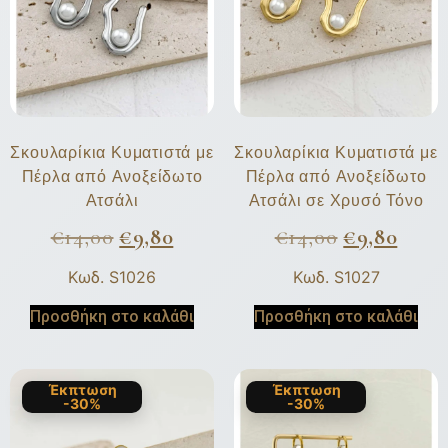
Σκουλαρίκια Κυματιστά με
Σκουλαρίκια Κυματιστά με
Πέρλα από Ανοξείδωτο
Πέρλα από Ανοξείδωτο
Ατσάλι
Ατσάλι σε Χρυσό Τόνο
€
14,00
€
9,80
€
14,00
€
9,80
Κωδ. S1026
Κωδ. S1027
Προσθήκη στο καλάθι
Προσθήκη στο καλάθι
Έκπτωση
Έκπτωση
-30%
-30%