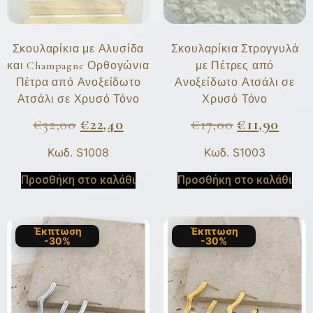
Σκουλαρίκια με Αλυσίδα
Σκουλαρίκια Στρογγυλά
και Champagne Ορθογώνια
με Πέτρες από
Πέτρα από Ανοξείδωτο
Ανοξείδωτο Ατσάλι σε
Ατσάλι σε Χρυσό Τόνο
Χρυσό Τόνο
€
32,00
€
22,40
€
17,00
€
11,90
Κωδ. S1008
Κωδ. S1003
Προσθήκη στο καλάθι
Προσθήκη στο καλάθι
Έκπτωση
Έκπτωση
-30%
-30%