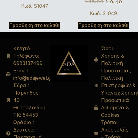
€
12,00
€
8,40
Κωδ. S1047
Κωδ. S1049
Προσθήκη στο καλάθι
Προσθήκη στο καλάθι
Κινητό
Όροι
Τηλέφωνο:
Χρήσης &
6983137499
Πολιτική
E-mail :
Προστασίας
info@adajewel.gr
Πολιτική
Έδρα :
Επιστροφών &
Πάρνηθος
Υπαναχώρηση
40
Προσωπικά
Θεσσαλονίκη
Δεδομένα &
ΤΚ: 54453
Cookies
Ωράριο :
Τρόποι
Δευτέρα-
Αποστολής
Παρασκευή
– Τρόποι