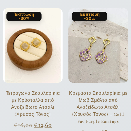
Έκπτωση
Έκπτωση
-30%
-30%
Τετράγωνα Σκουλαρίκια
Κρεμαστά Σκουλαρίκια με
με Κρύσταλλα από
Μωβ Σμάλτο από
Ανοξείδωτο Ατσάλι
Ανοξείδωτο Ατσάλι
(Χρυσός Τόνος)
(Χρυσός Τόνος) – Gold
Fay Purple Earrings
€
18,00
€
12,60