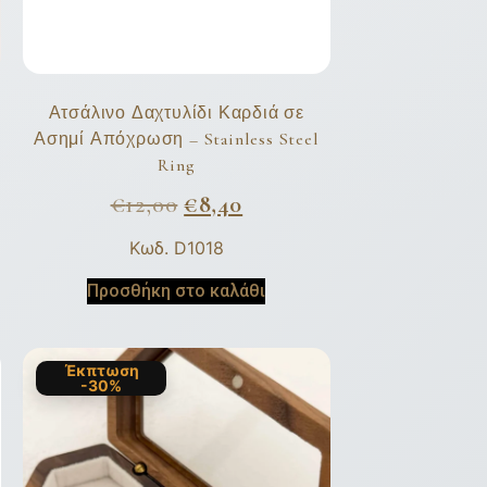
Ατσάλινο Δαχτυλίδι Καρδιά σε
Ασημί Απόχρωση – Stainless Steel
Ring
€
12,00
€
8,40
Κωδ. D1018
Προσθήκη στο καλάθι
Έκπτωση
-30%