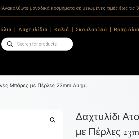
!
Ανακαλύψτε μοναδικά κοσμήματα σε μειωμένες τιμές έως τις 3
ιόλια
Δαχτυλίδια
Κολιέ
Σκουλαρίκια
Βραχιόλι
ένες Μπάρες με Πέρλες 23mm Ασημί
Δαχτυλίδι Ατ
με Πέρλες 23