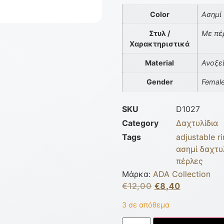
Color
Ασημί
Στυλ /
Με πέ
Χαρακτηριστικά
Material
Ανοξε
Gender
Femal
SKU
D1027
Category
Δαχτυλίδια
Tags
adjustable r
ασημί δαχτυλ
πέρλες
Μάρκα:
ADA Collection
€
12,00
€
8,40
3 σε απόθεμα