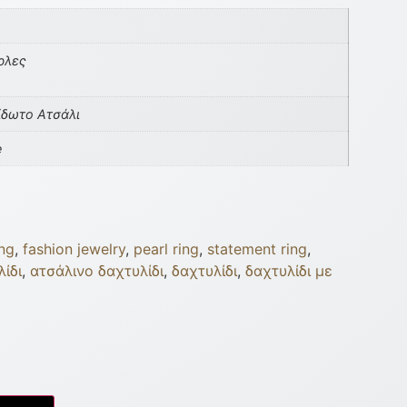
ρλες
ίδωτο Ατσάλι
e
ing
,
fashion jewelry
,
pearl ring
,
statement ring
,
ίδι
,
ατσάλινο δαχτυλίδι
,
δαχτυλίδι
,
δαχτυλίδι με