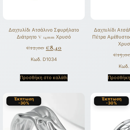
Δαχτυλίδι Ατσάλινο Σφυρήλατο
Δαχτυλίδι Ατσά
Διάτρητο V 14mm Χρυσό
Πέτρα Αμέθυστο
Χρυσ
€
12,00
€
8,40
€
15,0
Κωδ. D1034
Κωδ.
Προσθήκη στο καλάθι
Προσθήκη
Έκπτωση
Έκπτωση
-30%
-30%