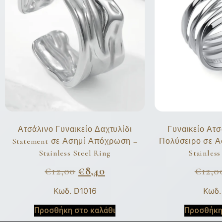
Ατσάλινο Γυναικείο Δαχτυλίδι
Γυναικείο Ατσ
Statement σε Ασημί Απόχρωση –
Πολύσειρο σε 
Stainless Steel Ring
Stainless
€
12,00
€
8,40
€
12,0
Κωδ. D1016
Κωδ.
Προσθήκη στο καλάθι
Προσθήκη