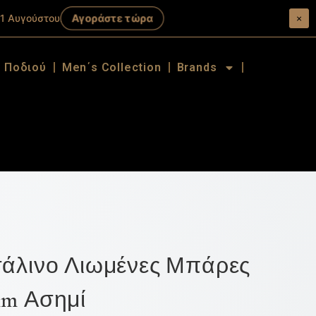
Αγοράστε τώρα
1 Αυγούστου.
×
α Ποδιού
Men΄s Collection
Brands
σάλινο Λιωμένες Μπάρες
mm Ασημί