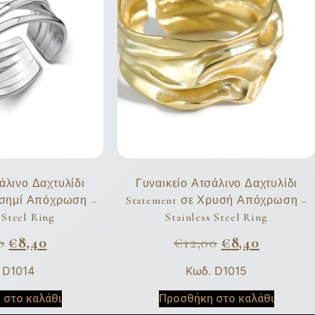
άλινο Δαχτυλίδι
Γυναικείο Ατσάλινο Δαχτυλίδι
Ασημί Απόχρωση –
Statement σε Χρυσή Απόχρωση –
 Steel Ring
Stainless Steel Ring
0
€
8,40
€
12,00
€
8,40
 D1014
Κωδ. D1015
 στο καλάθι
Προσθήκη στο καλάθι