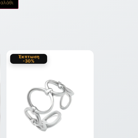
αλάθι
Έκπτωση
-30%