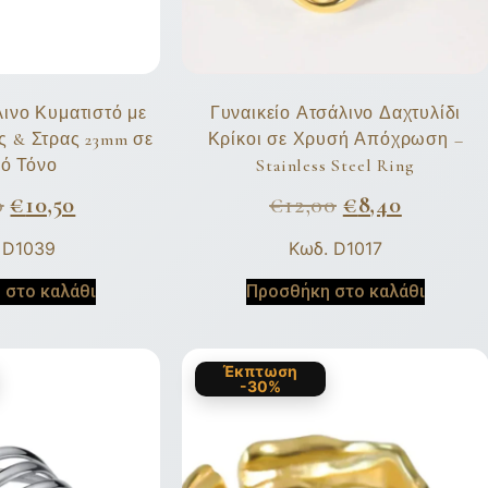
λινο Κυματιστό με
Γυναικείο Ατσάλινο Δαχτυλίδι
ς & Στρας 23mm σε
Κρίκοι σε Χρυσή Απόχρωση –
ό Τόνο
Stainless Steel Ring
0
€
10,50
€
12,00
€
8,40
 D1039
Κωδ. D1017
 στο καλάθι
Προσθήκη στο καλάθι
Έκπτωση
-30%