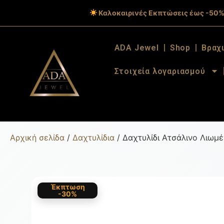
Καλοκαιρινές Εκπτώσεις έως -50%
ADA Jewel
Shop
Βραχ
Στοιχεία λογαριασμού
Αρχική σελίδα
/
Δαχτυλίδια
/ Δαχτυλίδι Ατσάλινο Λιωμ
Έκπτωση
-30%