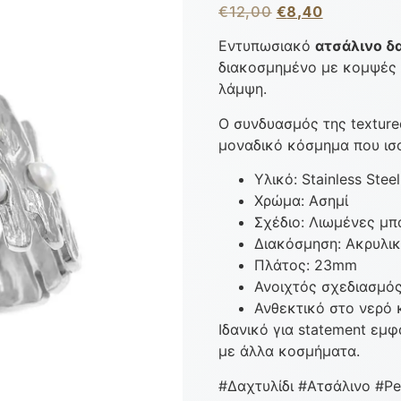
€
12,00
€
8,40
Εντυπωσιακό
ατσάλινο δα
διακοσμημένο με κομψές 
λάμψη.
Ο συνδυασμός της texture
μοναδικό κόσμημα που ισο
Υλικό: Stainless Steel
Χρώμα: Ασημί
Σχέδιο: Λιωμένες μπ
Διακόσμηση: Ακρυλικ
Πλάτος: 23mm
Ανοιχτός σχεδιασμός
Ανθεκτικό στο νερό κ
Ιδανικό για statement εμφ
με άλλα κοσμήματα.
#Δαχτυλίδι #Ατσάλινο #Pe