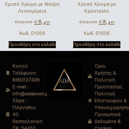
Χρυσό Χρώμα με Μαύρη
Χρυσό Χρώμα με
Λεπτομέρεια
Κρύσταλλο
€
12,00
€
8,40
€
12,00
€
8,40
Κωδ. D1005
Κωδ. D1006
Προσθήκη στο καλάθι
Προσθήκη στο καλάθι
Κινητό
Όροι
Τηλέφωνο:
Χρήσης &
6983137499
Πολιτική
E-mail :
Προστασίας
info@adajewel.gr
Πολιτική
Έδρα :
Επιστροφών &
Πάρνηθος
Υπαναχώρηση
40
Προσωπικά
Θεσσαλονίκη
Δεδομένα &
ΤΚ: 54453
Cookies