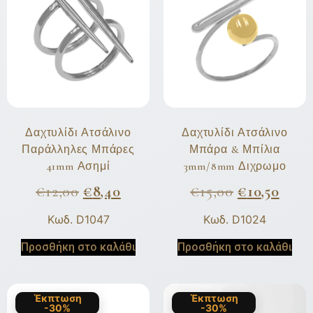
Δαχτυλίδι Ατσάλινο
Δαχτυλίδι Ατσάλινο
Παράλληλες Μπάρες
Μπάρα & Μπίλια
41mm Ασημί
3mm/8mm Διχρωμο
€
12,00
€
8,40
€
15,00
€
10,50
Κωδ. D1047
Κωδ. D1024
Προσθήκη στο καλάθι
Προσθήκη στο καλάθι
Έκπτωση
Έκπτωση
-30%
-30%