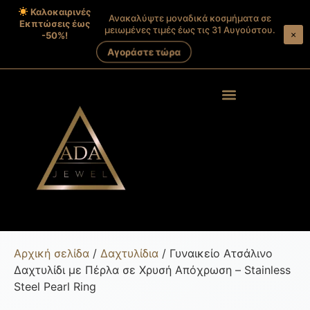
Καλοκαιρινές
Ανακαλύψτε μοναδικά κοσμήματα σε
Εκπτώσεις έως
μειωμένες τιμές έως τις 31 Αυγούστου.
×
-50%!
Αγοράστε τώρα
Products search
Στοιχεία λογαριασμού
Αρχική σελίδα
/
Δαχτυλίδια
/ Γυναικείο Ατσάλινο
Δαχτυλίδι με Πέρλα σε Χρυσή Απόχρωση – Stainless
Steel Pearl Ring