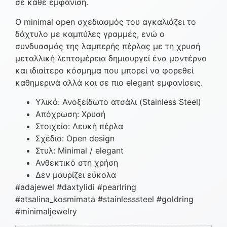
σε κάθε εμφάνιση.
Ο minimal open σχεδιασμός του αγκαλιάζει το
δάχτυλο με καμπύλες γραμμές, ενώ ο
συνδυασμός της λαμπερής πέρλας με τη χρυσή
μεταλλική λεπτομέρεια δημιουργεί ένα μοντέρνο
και ιδιαίτερο κόσμημα που μπορεί να φορεθεί
καθημερινά αλλά και σε πιο elegant εμφανίσεις.
Υλικό: Ανοξείδωτο ατσάλι (Stainless Steel)
Απόχρωση: Χρυσή
Στοιχείο: Λευκή πέρλα
Σχέδιο: Open design
Στυλ: Minimal / elegant
Ανθεκτικό στη χρήση
Δεν μαυρίζει εύκολα
#adajewel #daxtylidi #pearlring
#atsalina_kosmimata #stainlesssteel #goldring
#minimaljewelry