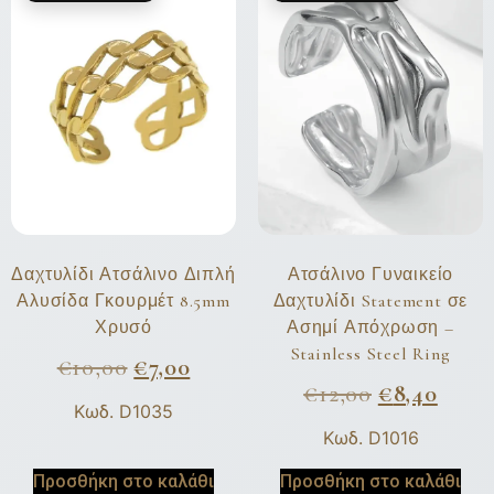
Δαχτυλίδι Ατσάλινο Διπλή
Ατσάλινο Γυναικείο
Αλυσίδα Γκουρμέτ 8.5mm
Δαχτυλίδι Statement σε
Χρυσό
Ασημί Απόχρωση –
Stainless Steel Ring
€
10,00
€
7,00
€
12,00
€
8,40
Κωδ. D1035
Κωδ. D1016
Προσθήκη στο καλάθι
Προσθήκη στο καλάθι