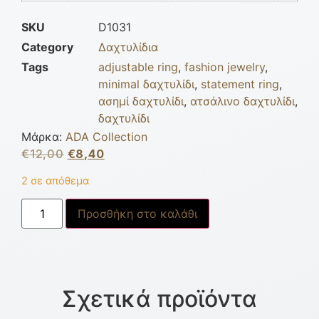
SKU
D1031
Category
Δαχτυλίδια
Tags
adjustable ring
,
fashion jewelry
,
minimal δαχτυλίδι
,
statement ring
,
ασημί δαχτυλίδι
,
ατσάλινο δαχτυλίδι
,
δαχτυλίδι
Μάρκα:
ADA Collection
€
12,00
€
8,40
2 σε απόθεμα
Προσθήκη στο καλάθι
Σχετικά προϊόντα