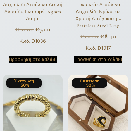
Δαχτυλίδι Ατσάλινο Διπλή
Γυναικείο Ατσάλινο
Αλυσίδα Γκουρμέτ 8.5mm
Δαχτυλίδι Κρίκοι σε
Ασημί
Χρυσή Απόχρωση –
Stainless Steel Ring
€
10,00
€
7,00
€
12,00
€
8,40
Κωδ. D1036
Κωδ. D1017
Προσθήκη στο καλάθι
Προσθήκη στο καλάθι
Έκπτωση
Έκπτωση
-50%
-30%