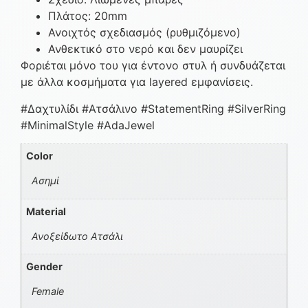
Πλάτος: 20mm
Ανοιχτός σχεδιασμός (ρυθμιζόμενο)
Ανθεκτικό στο νερό και δεν μαυρίζει
Φοριέται μόνο του για έντονο στυλ ή συνδυάζεται
με άλλα κοσμήματα για layered εμφανίσεις.
#Δαχτυλίδι #Ατσάλινο #StatementRing #SilverRing
#MinimalStyle #AdaJewel
Color
Ασημί
Material
Ανοξείδωτο Ατσάλι
Gender
Female