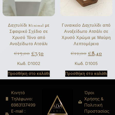
Δαχτυλίδι Minimal με
Γυναικείο Δαχτυλίδι από
Σφαιρικό Σχέδιο σε
Ανοξείδωτο Ατσάλι σε
Χρυσό Τόνο από
Χρυσό Χρώμα με Μαύρη
Ανοξείδωτο Ατσάλι
Λεπτομέρεια
€
15,00
€
7,50
€
12,00
€
8,40
Κωδ. D1002
Κωδ. D1005
Προσθήκη στο καλάθι
Προσθήκη στο καλάθι
Κινητό
Όροι
Τηλέφωνο:
Χρήσης &
6983137499
Πολιτική
E-mail :
Προστασίας