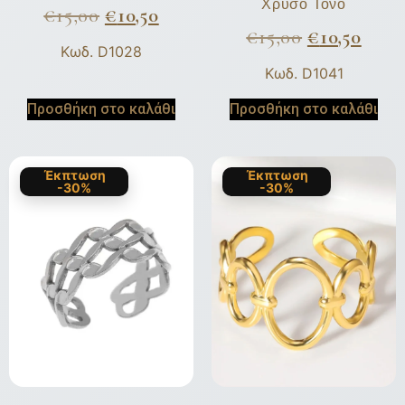
Χρυσό Τόνο
€
15,00
€
10,50
€
15,00
€
10,50
Κωδ. D1028
Κωδ. D1041
Προσθήκη στο καλάθι
Προσθήκη στο καλάθι
Έκπτωση
Έκπτωση
-30%
-30%