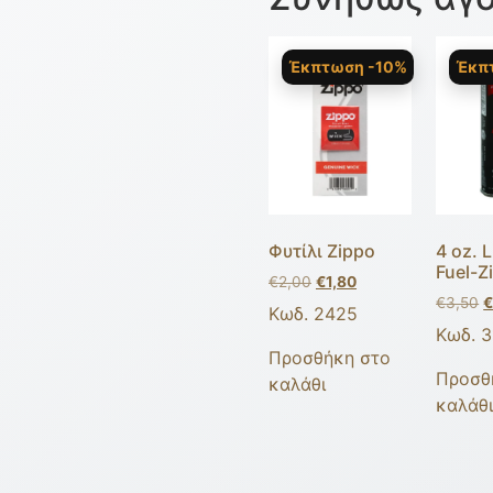
Έκπτωση -10%
Έκπ
Φυτίλι Zippo
4 oz. L
Fuel-Z
€
2,00
€
1,80
€
3,50
Κωδ. 2425
Κωδ. 3
Προσθήκη στο
Προσθ
καλάθι
καλάθ