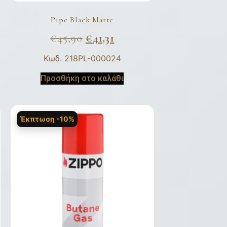
Pipe Black Matte
€
45,90
€
41,31
Κωδ. 218PL-000024
Προσθήκη στο καλάθι
Έκπτωση -10%