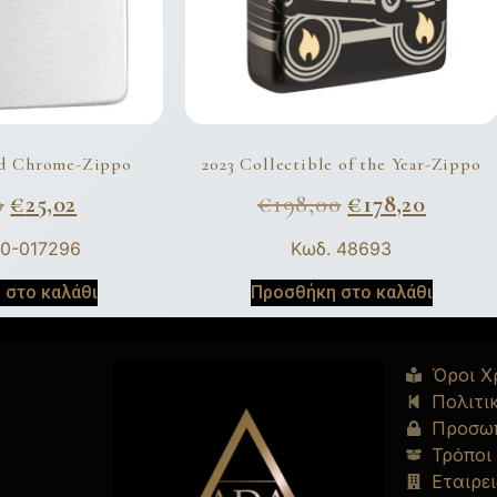
ed Chrome-Zippo
2023 Collectible of the Year-Zippo
0
€
25,02
€
198,00
€
178,20
00-017296
Κωδ. 48693
 στο καλάθι
Προσθήκη στο καλάθι
Όροι Χ
Πολιτι
Προσωπ
Τρόποι
Εταιρει