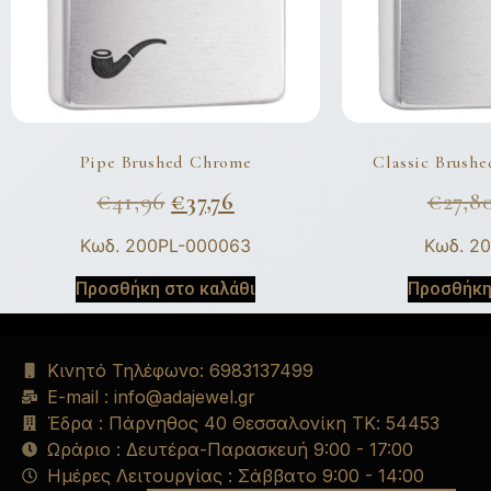
Pipe Brushed Chrome
Classic Brush
€
41,96
€
37,76
€
27,8
Κωδ. 200PL-000063
Κωδ. 2
Προσθήκη στο καλάθι
Προσθήκη
Κινητό Τηλέφωνο: 6983137499
E-mail : info@adajewel.gr
Έδρα : Πάρνηθος 40 Θεσσαλονίκη ΤΚ: 54453
Ωράριο : Δευτέρα-Παρασκευή 9:00 - 17:00
Ημέρες Λειτουργίας : Σάββατο 9:00 - 14:00