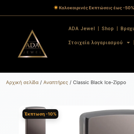
Καλοκαιρινές Εκπτώσεις έως -50%
ADA Jewel
Shop
Βραχ
Στοιχεία λογαριασμού
Αρχική σελίδα
/
Αναπτήρες
/ Classic Black Ice-Zippo
Έκπτωση -10%