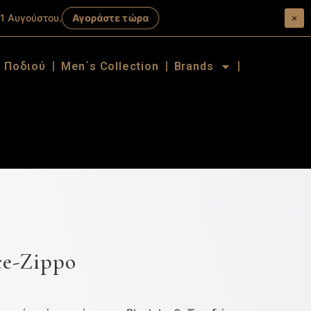
Αγοράστε τώρα
1 Αυγούστου.
×
α Ποδιού
Men΄s Collection
Brands
Ice-Zippo