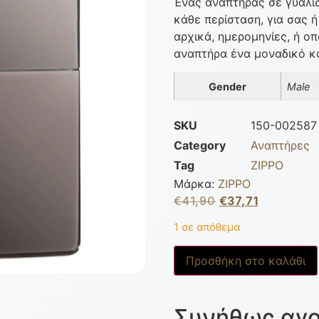
Ένας αναπτήρας σε γυαλισ
κάθε περίσταση, για σας 
αρχικά, ημερομηνίες, ή ο
αναπτήρα ένα μοναδικό κ
Gender
Male
SKU
150-002587
Category
Αναπτήρες
Tag
ZIPPO
Μάρκα:
ZIPPO
€
41,90
€
37,71
1 σε απόθεμα
Προσθήκη στο καλάθι
Συνήθως αγο