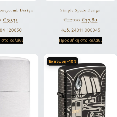
Honeycomb Design
Simple Spade Design
0
€
50,31
€
42,00
€
37,80
684-120650
Κωδ. 24011-000045
 στο καλάθι
Προσθήκη στο καλάθι
Έκπτωση -10%