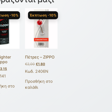
τωση -10%
Έκπτωση -10%
ighter
Πέτρες – ZIPPO
ippo
€
2,00
€
1,80
€
3,15
Κωδ. 2406Ν
141
Προσθήκη στο
ήκη στο
καλάθι
ι