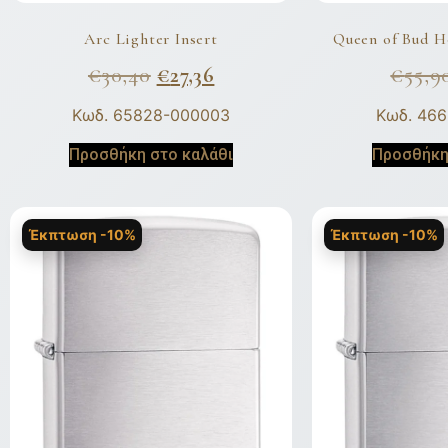
Arc Lighter Insert
Queen of Bud 
€
30,40
€
27,36
€
55,9
Κωδ. 65828-000003
Κωδ. 46
Προσθήκη στο καλάθι
Προσθήκη
Έκπτωση -10%
Έκπτωση -10%