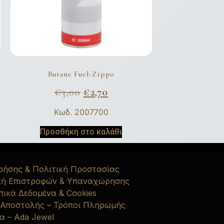
Butane Fuel-Zippo
€
3,00
€
2,70
Κωδ. 2007700
Προσθήκη στο καλάθι
ρήσης & Πολιτική Προστασίας
κή Επιστροφών & Υπαναχώρησης
ικά Δεδομένα & Cookies
 Αποστολής – Τρόποι Πληρωμής
α – Ada Jewel