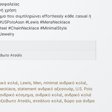
 ασφαλείας
νή χρήση
α που συμπληρώνει effortlessly κάθε casual ή
 #USPoloAssn #Lewis #MensNecklace
teel #ChainNecklace #MinimalStyle
Jewelry
ίδωτο Ατσάλι
ικό κολιέ
,
Lewis
,
Men
,
minimal ανδρικό κολιέ
,
 necklace
,
statement ανδρικό αξεσουάρ
,
U.S. Polo
 ανδρικό κόσμημα
,
ανδρικό κολιέ
,
ανδρικό κολιέ
οξείδωτο Ατσάλι
,
ατσάλινο κολιέ
,
δώρο για άνδρα