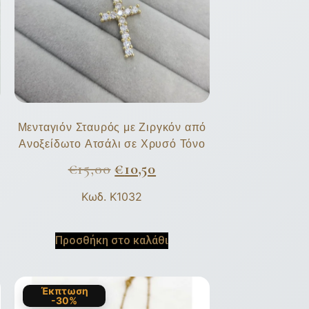
Μενταγιόν Σταυρός με Ζιργκόν από
Ανοξείδωτο Ατσάλι σε Χρυσό Τόνο
€
15,00
€
10,50
Κωδ. K1032
Προσθήκη στο καλάθι
Έκπτωση
-30%