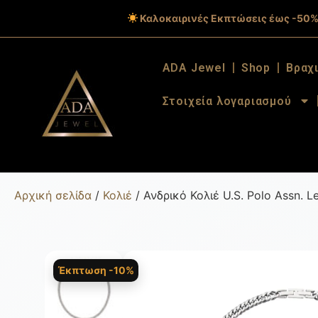
Καλοκαιρινές Εκπτώσεις έως -50%
ADA Jewel
Shop
Βραχ
Στοιχεία λογαριασμού
Αρχική σελίδα
/
Κολιέ
/ Ανδρικό Κολιέ U.S. Polo Assn.
Έκπτωση -10%