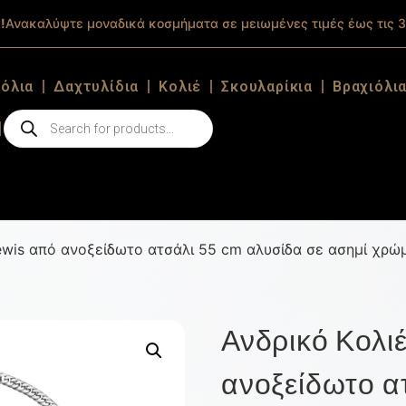
!
Ανακαλύψτε μοναδικά κοσμήματα σε μειωμένες τιμές έως τις 3
ιόλια
Δαχτυλίδια
Κολιέ
Σκουλαρίκια
Βραχιόλι
 Lewis από ανοξείδωτο ατσάλι 55 cm αλυσίδα σε ασημί χρώ
Ανδρικό Κολιέ 
ανοξείδωτο ατ