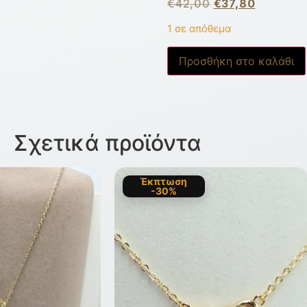
€
42,00
€
37,80
1 σε απόθεμα
Προσθήκη στο καλάθι
Σχετικά προϊόντα
Έκπτωση
-30%