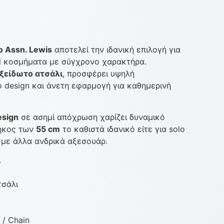
o Assn. Lewis
αποτελεί την ιδανική επιλογή για
l κοσμήματα με σύγχρονο χαρακτήρα.
ξείδωτο ατσάλι
, προσφέρει υψηλή
ό design και άνετη εφαρμογή για καθημερινή
esign
σε ασημί απόχρωση χαρίζει δυναμικό
μήκος των
55 cm
το καθιστά ιδανικό είτε για solo
g με άλλα ανδρικά αξεσουάρ.
.
τσάλι
 / Chain