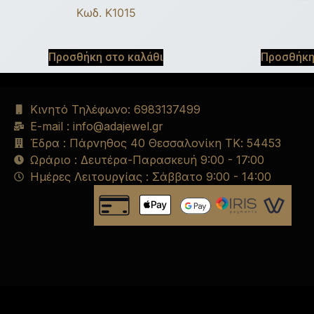
Κωδ. K1015
Προσθήκη στο καλάθι
Προσθήκη
Κινητό Τηλέφωνο: 6983137499
E-mail : info@adajewel.gr
Έδρα : Πάρνηθος 40 Θεσσαλονίκη ΤΚ: 54453
Ωράριο : Δευτέρα-Παρασκευή 9:00 - 17:00
Ημέρες Λειτουργίας : Σάββατο 9:00 - 14:00