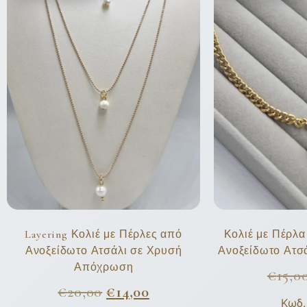
Layering Κολιέ με Πέρλες από
Κολιέ με Πέρλα
Ανοξείδωτο Ατσάλι σε Χρυσή
Ανοξείδωτο Ατσ
Απόχρωση
€
15,0
€
20,00
€
14,00
Κωδ.