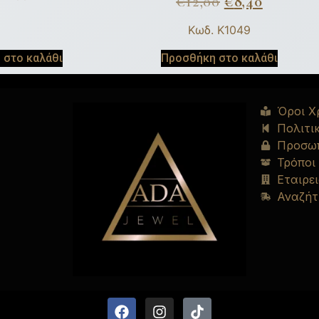
€
12,00
€
8,40
Κωδ. K1049
 στο καλάθι
Προσθήκη στο καλάθι
Όροι Χ
Πολιτι
Προσωπ
Τρόποι
Εταιρει
Αναζήτ