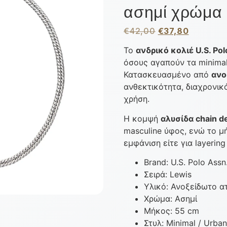
ασημί χρώμα
€
42,00
€
37,80
Το
ανδρικό κολιέ U.S. Pol
όσους αγαπούν τα minima
Κατασκευασμένο από
ανο
ανθεκτικότητα, διαχρονικ
χρήση.
Η κομψή
αλυσίδα chain d
masculine ύφος, ενώ το 
εμφάνιση είτε για layerin
Brand: U.S. Polo Assn
Σειρά: Lewis
Υλικό: Ανοξείδωτο α
Χρώμα: Ασημί
Μήκος: 55 cm
Στυλ: Minimal / Urban