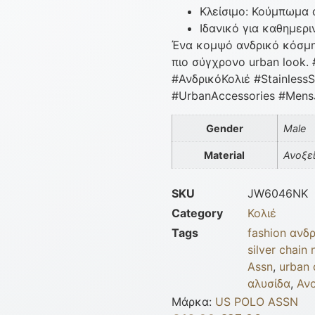
Κλείσιμο: Κούμπωμα
Ιδανικό για καθημερι
Ένα κομψό ανδρικό κόσμημ
πιο σύγχρονο urban look.
#ΑνδρικόΚολιέ #StainlessS
#UrbanAccessories #Mens
Gender
Male
Material
Ανοξε
SKU
JW6046NK
Category
Κολιέ
Tags
fashion ανδρ
silver chain
Assn
,
urban
αλυσίδα
,
Αν
Μάρκα:
US POLO ASSN