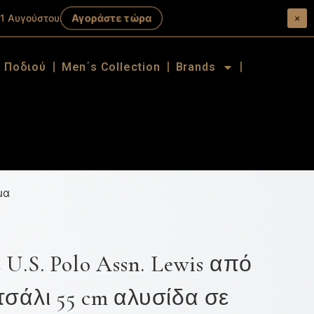
Αγοράστε τώρα
1 Αυγούστου.
×
α Ποδιού
Men΄s Collection
Brands
μα
U.S. Polo Assn. Lewis από
σάλι 55 cm αλυσίδα σε