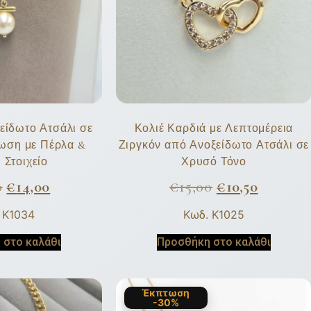
είδωτο Ατσάλι σε
Κολιέ Καρδιά με Λεπτομέρεια
ωση με Πέρλα &
Ζιργκόν από Ανοξείδωτο Ατσάλι σε
 Στοιχείο
Χρυσό Τόνο
0
€
14,00
€
15,00
€
10,50
 K1034
Κωδ. K1025
 στο καλάθι
Προσθήκη στο καλάθι
Έκπτωση
-30%