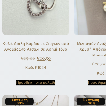
Κολιέ Διπλή Καρδιά με Ζιργκόν από
Μενταγιόν Ανοξ
Ανοξείδωτο Ατσάλι σε Ασημί Τόνο
Χρυσή Απόχρ
Minimal
€
15,00
€
10,50
€
20,0
Κωδ. K1024
Κωδ.
Προσθήκη στο καλάθι
Προσθήκη
Έκπτωση
Έκπτωση
-30%
-30%