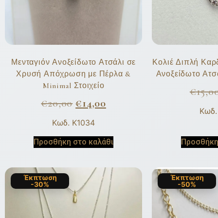
Μενταγιόν Ανοξείδωτο Ατσάλι σε
Κολιέ Διπλή Καρ
Χρυσή Απόχρωση με Πέρλα &
Ανοξείδωτο Ατσ
Minimal Στοιχείο
€
15,0
€
20,00
€
14,00
Κωδ.
Κωδ. K1034
Προσθήκη στο καλάθι
Προσθήκη
Έκπτωση
Έκπτωση
-30%
-50%