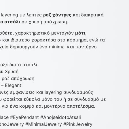
layering με λεπτές
ροζ χάντρες
και διακριτικά
ο ατσάλι
σε χρυσή απόχρωση.
αθέτει χαρακτηριστικό μενταγιόν
μάτι
,
και ιδιαίτερο χαρακτήρα στο κόσμημα, ενώ τα
χεία δημιουργούν ένα minimal και μοντέρνο
οξείδωτο ατσάλι
υ:
Χρυσή
 ροζ απόχρωση
 – Elegant
νές εμφανίσεις και layering συνδυασμούς
υ φοριέται εύκολα μόνο του ή σε συνδυασμό με
 για ένα κομψό και μοντέρνο αποτέλεσμα.
ace #EyePendant #AnojseidotoAtsali
BohoJewelry #MinimalJewelry #PinkJewelry