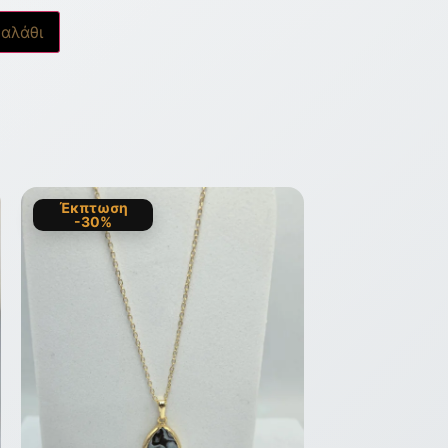
αλάθι
Έκπτωση
-30%