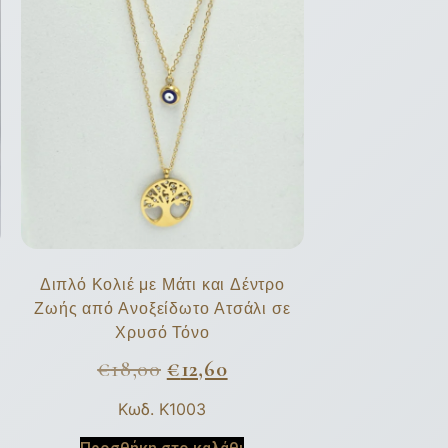
Διπλό Κολιέ με Μάτι και Δέντρο
–
Ζωής από Ανοξείδωτο Ατσάλι σε
Χρυσό Τόνο
€
18,00
€
12,60
Κωδ. K1003