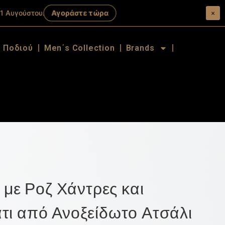
Αγοράστε τώρα
1 Αυγούστου.
×
α Ποδιού
Men΄s Collection
Brands
έ με Ροζ Χάντρες και
τι από Ανοξείδωτο Ατσάλι