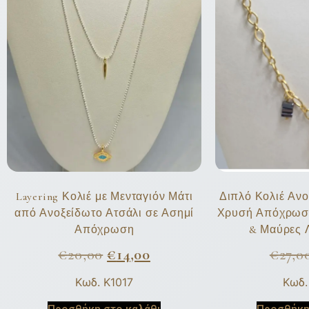
Layering Κολιέ με Μενταγιόν Μάτι
Διπλό Κολιέ Ανο
από Ανοξείδωτο Ατσάλι σε Ασημί
Χρυσή Απόχρωση
Απόχρωση
& Μαύρες 
€
20,00
€
14,00
€
27,0
Κωδ. K1017
Κωδ.