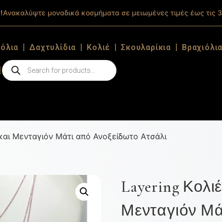
!
Ανακαλύψτε μοναδικά κοσμήματα σε μειωμένες τιμές έως τις 3
ιόλια
Δαχτυλίδια
Κολιέ
Σκουλαρίκια
Βραχιόλι
 και Μενταγιόν Μάτι από Ανοξείδωτο Ατσάλι
Layering Κολι
Μενταγιόν Μά