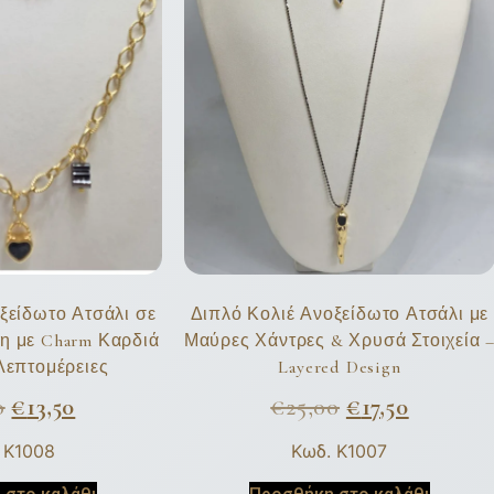
ξείδωτο Ατσάλι σε
Διπλό Κολιέ Ανοξείδωτο Ατσάλι με
 με Charm Καρδιά
Μαύρες Χάντρες & Χρυσά Στοιχεία 
Λεπτομέρειες
Layered Design
0
€
13,50
€
25,00
€
17,50
 K1008
Κωδ. K1007