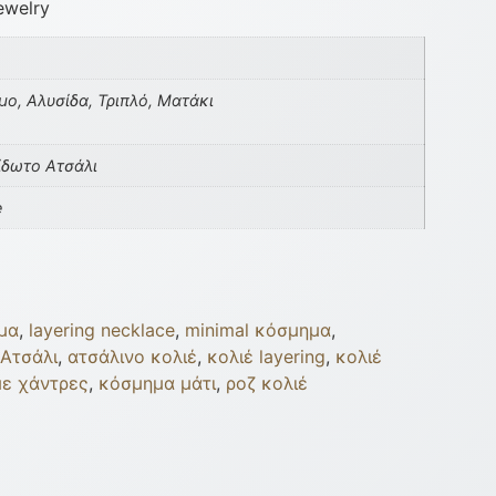
ewelry
ο, Αλυσίδα, Τριπλό, Ματάκι
ίδωτο Ατσάλι
e
μα
,
layering necklace
,
minimal κόσμημα
,
Ατσάλι
,
ατσάλινο κολιέ
,
κολιέ layering
,
κολιέ
με χάντρες
,
κόσμημα μάτι
,
ροζ κολιέ