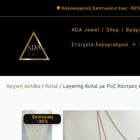
Καλοκαιρινές Εκπτώσεις έως -50%
ADA Jewel
Shop
Βραχ
Στοιχεία λογαριασμού
Αρχική σελίδα
/
Κολιέ
/ Layering Κολιέ με Ροζ Χάντρες
Έκπτωση
-30%