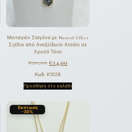
Μενταγιόν Σταγόνα με Natural Effect
Σχέδιο από Ανοξείδωτο Ατσάλι σε
Χρυσό Τόνο
€
20,00
€
14,00
Κωδ. K1028
Προσθήκη στο καλάθι
Έκπτωση
-30%