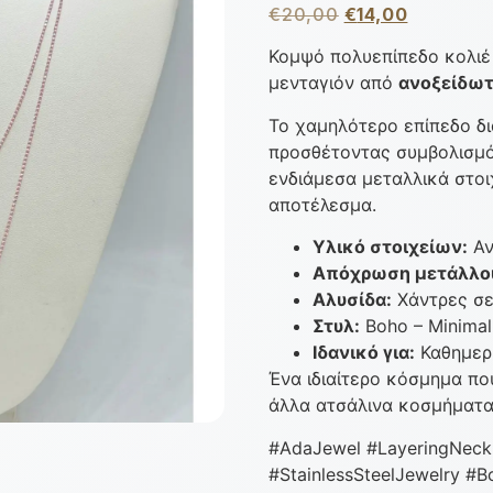
€
20,00
€
14,00
Κομψό πολυεπίπεδο κολιέ 
μενταγιόν από
ανοξείδωτ
Το χαμηλότερο επίπεδο δι
προσθέτοντας συμβολισμό 
ενδιάμεσα μεταλλικά στοι
αποτέλεσμα.
Υλικό στοιχείων:
Αν
Απόχρωση μετάλλο
Αλυσίδα:
Χάντρες σε
Στυλ:
Boho – Minimal
Ιδανικό για:
Καθημερι
Ένα ιδιαίτερο κόσμημα πο
άλλα ατσάλινα κοσμήματα
#AdaJewel #LayeringNeckl
#StainlessSteelJewelry #