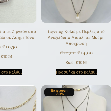
διά με Ζιργκόν από
Layering Κολιέ με Πέρλες από
άλι σε Ασημί Τόνο
Ανοξείδωτο Ατσάλι σε Μαύρη
Απόχρωση
0
€
10,50
€
20,00
€
14,00
 K1024
Κωδ. K1016
 στο καλάθι
Προσθήκη στο καλάθι
Έκπτωση
-30%