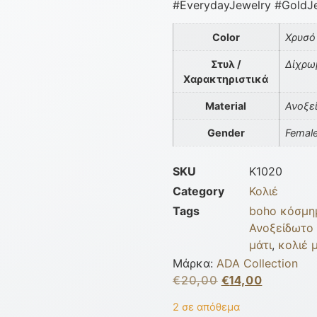
#EverydayJewelry #GoldJ
Color
Χρυσό
Στυλ /
Δίχρωμ
Χαρακτηριστικά
Material
Ανοξε
Gender
Femal
SKU
K1020
Category
Κολιέ
Tags
boho κόσμη
Ανοξείδωτο 
μάτι
,
κολιέ 
Μάρκα:
ADA Collection
€
20,00
€
14,00
2 σε απόθεμα