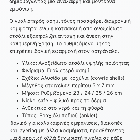
δημιουργώντας μία ανάλαφρη και μοντέρνα
εμφάνιση.
Ο γυαλιστερός ασημί τόνος προσφέρει διαχρονική
κομψότητα, ενώ η κατασκευή από ανοξείδωτο
ατσάλι εξασφαλίζει αντοχή και άνεση στην
καθημερινή χρήση. Το ρυθμιζόμενο μήκος
επιτρέπει ιδανική εφαρμογή στον αστράγαλο.
Υλικό: Ανοξείδωτο ατσάλι υψηλής ποιότητας
Φινίρισμα: Γυαλιστερό ασημί
Σχέδιο: Αλυσίδα με κοχύλια (cowrie shells)
Μέγεθος στοιχείων: περίπου 5 x 7 mm
Μήκος: Ρυθμιζόμενο 23 / 24 / 25 / 26 cm
Nickel safe – φιλικό προς το δέρμα
Ανθεκτικό στο νερό και τη φθορά
Τύπος: Βραχιόλι ποδιού (anklet)
Ιδανικό για καλοκαιρινές εμφανίσεις, διακοπές
και layering με άλλα κοσμήματα, προσθέτοντας
μία διακριτική αλλά ξεχωριστή πινελιά σε κάθε