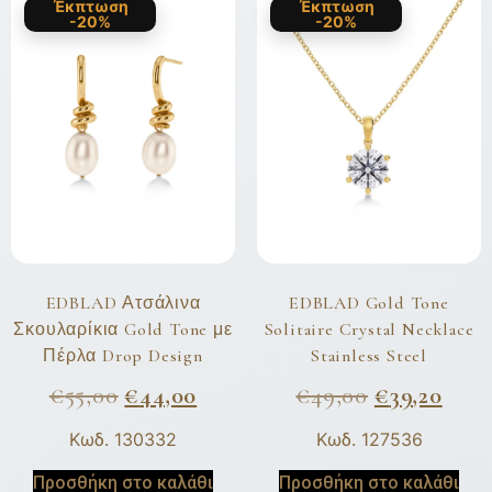
Έκπτωση
Έκπτωση
-20%
-20%
EDBLAD Ατσάλινα
EDBLAD Gold Tone
Σκουλαρίκια Gold Tone με
Solitaire Crystal Necklace
Πέρλα Drop Design
Stainless Steel
€
55,00
€
44,00
€
49,00
€
39,20
Κωδ. 130332
Κωδ. 127536
Προσθήκη στο καλάθι
Προσθήκη στο καλάθι