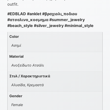
outfit.
#EDBLAD #anklet #βραχιολι_ποδιου
#ατσαλινο_κοσμημα #summer_jewelry
#beach_style #silver_jewelry #minimal_style
Color
Ασημί
Material
Ανοξείδωτο Ατσάλι
Στυλ / Χαρακτηριστικά
Αλυσίδα, Κρεμαστά
Gender
Female