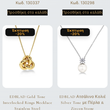
Κωδ. 130337
Κωδ. 130298
Προσθήκη στο καλάθι
Προσθήκη στο καλάθι
Έκπτωση
Έκπτωση
-20%
-20%
EDBLAD Gold Tone
EDBLAD Ατσάλινο Κολιέ
Interlocked Rings Necklace
Silver Tone με Πέρλα &
Stainless Steel
Zircon Stone