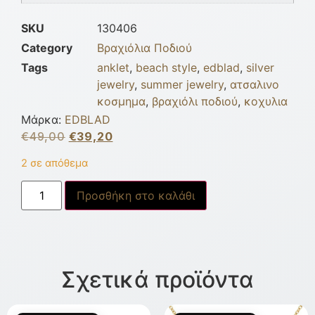
SKU
130406
Category
Βραχιόλια Ποδιού
Tags
anklet
,
beach style
,
edblad
,
silver
jewelry
,
summer jewelry
,
ατσαλινο
κοσμημα
,
βραχιόλι ποδιού
,
κοχυλια
Μάρκα:
EDBLAD
€
49,00
€
39,20
2 σε απόθεμα
Προσθήκη στο καλάθι
Σχετικά προϊόντα