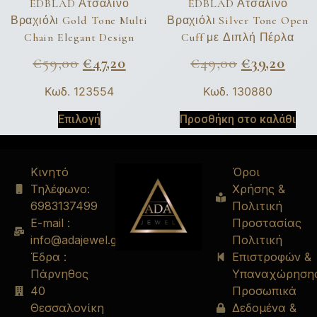
EDBLAD Ατσάλινο
EDBLAD Ατσάλινο
Βραχιόλι Gold Tone Multi
Βραχιόλι Silver Tone Open
Chain Elegant Design
Cuff με Διπλή Πέρλα
€
59,00
€
47,20
€
49,00
€
39,20
Κωδ. 123554
Κωδ. 130880
Επιλογή
Προσθήκη στο καλάθι
Κινητό
Όροι
Τηλέφωνο:
Χρήσης &
6983137499
Πολιτική
E-mail :
Προστασίας
info@adajewel.gr
Πολιτική
Έδρα :
Επιστροφών &
Πάρνηθος
Υπαναχώρηση
40
Προσωπικά
Θεσσαλονίκη
Δεδομένα &