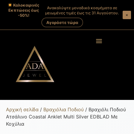
Καλοκαιρινές
Ανακαλύψτε μοναδικά κοσμήματα σε
Εκπτώσεις έως
μειωμένες τιμές έως τις 31 Αυγούστου.
×
-50%!
Αγοράστε τώρα
Products search
Στοιχεία λογαριασμού
Αρχική σελίδα
/
Βραχιόλια Ποδιού
/ Βραχιόλι Ποδιού
Ατσάλινο Coastal Anklet Multi Silver EDBLAD Με
Κοχύλια