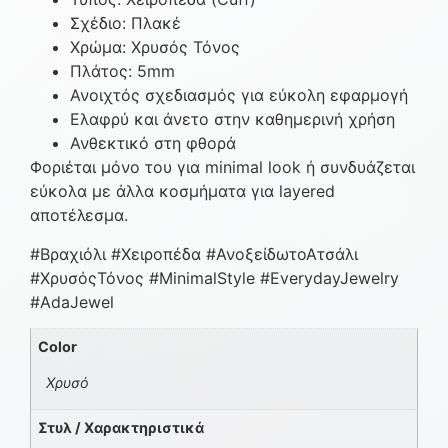
Σχέδιο: Πλακέ
Χρώμα: Χρυσός Τόνος
Πλάτος: 5mm
Ανοιχτός σχεδιασμός για εύκολη εφαρμογή
Ελαφρύ και άνετο στην καθημερινή χρήση
Ανθεκτικό στη φθορά
Φοριέται μόνο του για minimal look ή συνδυάζεται
εύκολα με άλλα κοσμήματα για layered
αποτέλεσμα.
#Βραχιόλι #Χειροπέδα #ΑνοξείδωτοΑτσάλι
#ΧρυσόςΤόνος #MinimalStyle #EverydayJewelry
#AdaJewel
Color
Χρυσό
Στυλ / Χαρακτηριστικά