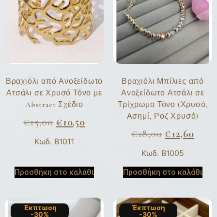
Βραχιόλι από Ανοξείδωτο
Βραχιόλι Μπίλιες από
Ατσάλι σε Χρυσό Τόνο με
Ανοξείδωτο Ατσάλι σε
Abstract Σχέδιο
Τρίχρωμο Τόνο (Χρυσό,
Ασημί, Ροζ Χρυσό)
€
15,00
€
10,50
€
18,00
€
12,60
Κωδ. B1011
Κωδ. B1005
Προσθήκη στο καλάθι
Προσθήκη στο καλάθι
Έκπτωση
Έκπτωση
-30%
-30%