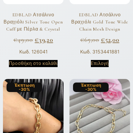
EDBLAD Ατσάλινο
EDBLAD Ατσάλινο
Βραχιόλι Silver Tone Open
Βραχιόλι Gold Tone Wide
Cuff με Πέρλα & Crystal
Chain Mesh Design
€
49,00
€
39,20
€
65,00
€
52,00
Κωδ. 126041
Κωδ. 3153441881
Προσθήκη στο καλάθι
Επιλογή
Έκπτωση
Έκπτωση
-30%
-30%