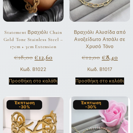
Statement Βραχιόλι Chain
Βραχιόλι Αλυσίδα από
Gold Tone Stainless Steel –
Ανοξείδωτο Ατσάλι σε
17cm + 3cm Extension
Χρυσό Τόνο
€
18,00
€
12,60
€
12,00
€
8,40
Κωδ. B1022
Κωδ. B1017
Προσθήκη στο καλάθι
Προσθήκη στο καλάθι
Έκπτωση
Έκπτωση
-30%
-30%