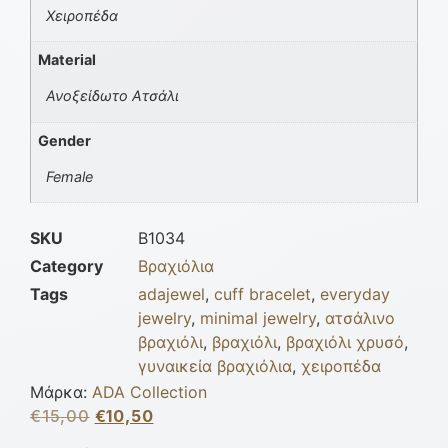
Χειροπέδα
Material
Ανοξείδωτο Ατσάλι
Gender
Female
SKU
B1034
Category
Βραχιόλια
Tags
adajewel
,
cuff bracelet
,
everyday
jewelry
,
minimal jewelry
,
ατσάλινο
βραχιόλι
,
βραχιόλι
,
βραχιόλι χρυσό
,
γυναικεία βραχιόλια
,
χειροπέδα
Μάρκα:
ADA Collection
€
15,00
€
10,50