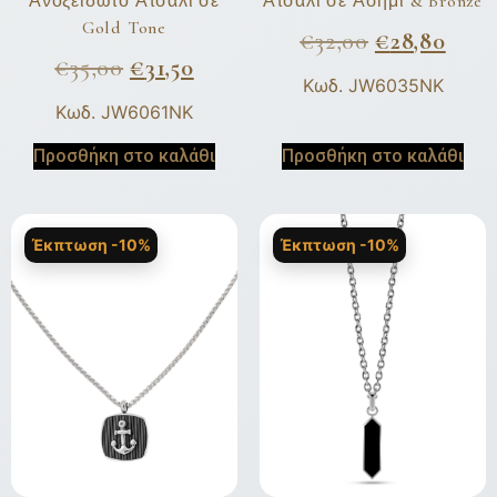
Ανοξείδωτο Ατσάλι σε
Ατσάλι σε Ασημί & Bronze
Gold Tone
€
32,00
€
28,80
€
35,00
€
31,50
Κωδ. JW6035NK
Κωδ. JW6061NK
Προσθήκη στο καλάθι
Προσθήκη στο καλάθι
Έκπτωση -10%
Έκπτωση -10%