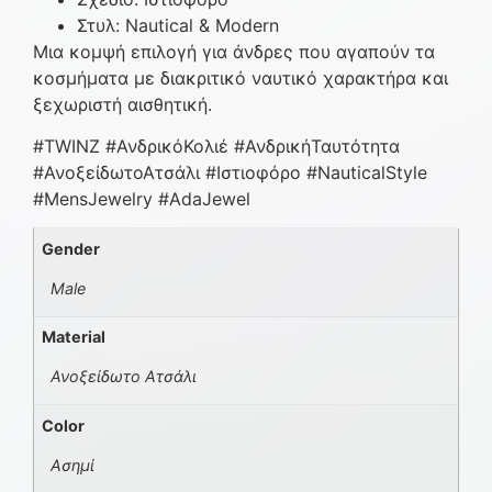
Στυλ: Nautical & Modern
Μια κομψή επιλογή για άνδρες που αγαπούν τα
κοσμήματα με διακριτικό ναυτικό χαρακτήρα και
ξεχωριστή αισθητική.
#TWINZ #ΑνδρικόΚολιέ #ΑνδρικήΤαυτότητα
#ΑνοξείδωτοΑτσάλι #Ιστιοφόρο #NauticalStyle
#MensJewelry #AdaJewel
Gender
Male
Material
Ανοξείδωτο Ατσάλι
Color
Ασημί