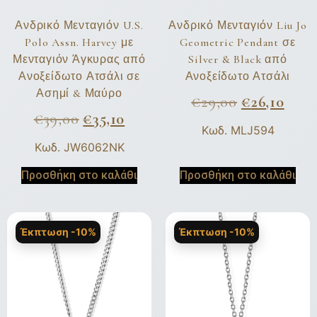
Ανδρικό Μενταγιόν U.S.
Ανδρικό Μενταγιόν Liu Jo
Polo Assn. Harvey με
Geometric Pendant σε
Μενταγιόν Άγκυρας από
Silver & Black από
Ανοξείδωτο Ατσάλι σε
Ανοξείδωτο Ατσάλι
Ασημί & Μαύρο
€
29,00
€
26,10
€
39,00
€
35,10
Κωδ. MLJ594
Κωδ. JW6062NK
Προσθήκη στο καλάθι
Προσθήκη στο καλάθι
Έκπτωση -10%
Έκπτωση -10%