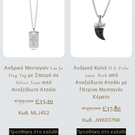
Ανδρικό Μενταγιόν Liu Jo
Ανδρικό Κολιέ U.S. Polo
Dog Tag με Σταυρό σε
Assn. York από
Silver Tone από
Ανοξείδωτο Ατσάλι με
Ανοξείδωτο Ατσάλι
Πέτρινο Μενταγιόν
Κέρατο
€
39,00
€
35,10
€
42,00
€
37,80
Κωδ. MLJ452
Κωδ. JW6037NK
Προσθήκη στο καλάθι
Προσθήκη στο καλάθι