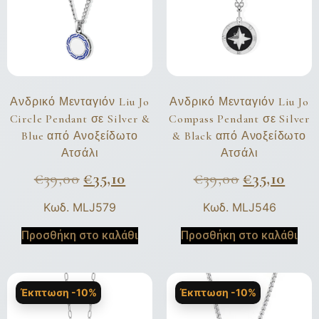
Ανδρικό Μενταγιόν Liu Jo
Ανδρικό Μενταγιόν Liu Jo
Circle Pendant σε Silver &
Compass Pendant σε Silver
Blue από Ανοξείδωτο
& Black από Ανοξείδωτο
Ατσάλι
Ατσάλι
€
39,00
€
35,10
€
39,00
€
35,10
Κωδ. MLJ579
Κωδ. MLJ546
Προσθήκη στο καλάθι
Προσθήκη στο καλάθι
Έκπτωση -10%
Έκπτωση -10%