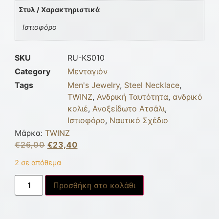
Στυλ / Χαρακτηριστικά
Ιστιοφόρο
SKU
RU-KS010
Category
Μενταγιόν
Tags
Men's Jewelry
,
Steel Necklace
,
TWINZ
,
Ανδρική Ταυτότητα
,
ανδρικό
κολιέ
,
Ανοξείδωτο Ατσάλι
,
Ιστιοφόρο
,
Ναυτικό Σχέδιο
Μάρκα:
TWINZ
€
26,00
€
23,40
2 σε απόθεμα
Προσθήκη στο καλάθι