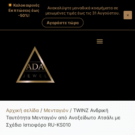
Καλοκαιρινές
Ανακαλύψτε μοναδικά κοσμήματα σε
Εκπτώσεις έως
μειωμένες τιμές έως τις 31 Αυγούστου.
×
-50%!
Αγοράστε τώρα
Products search
Στοιχεία λογαριασμού
Αρχική σελίδα
/
Μενταγιόν
/ TWINZ Ανδρική
Ταυτότητα Μενταγιόν από Ανοξείδωτο Ατσάλι με
Σχέδιο Ιστιοφόρο RU-KS010