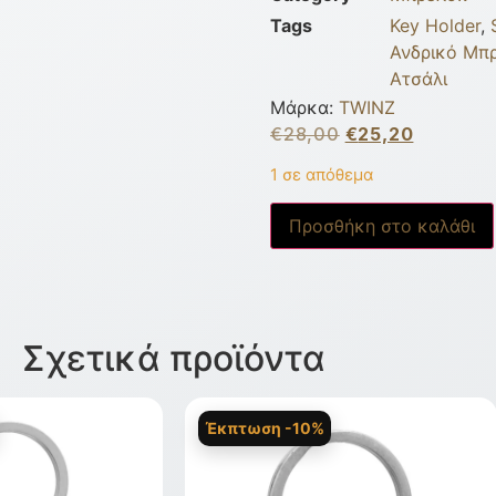
Tags
Key Holder
,
Ανδρικό Μπ
Ατσάλι
Μάρκα:
TWINZ
€
28,00
€
25,20
1 σε απόθεμα
Προσθήκη στο καλάθι
Σχετικά προϊόντα
Έκπτωση -10%