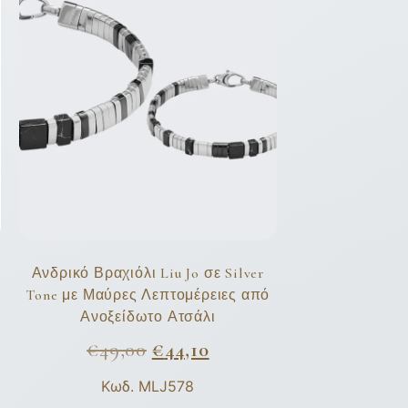
Ανδρικό Βραχιόλι Liu Jo σε Silver
Tone με Μαύρες Λεπτομέρειες από
Ανοξείδωτο Ατσάλι
€
49,00
€
44,10
Κωδ. MLJ578