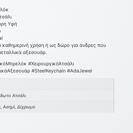
ελόκ
τσάλι
ύρη Υφή
ό
al
ια καθημερινή χρήση ή ως δώρο για άνδρες που
μεταλλικά αξεσουάρ.
κόΜπρελόκ #ΧειρουργικόΑτσάλι
κάΑξεσουάρ #SteelKeychain #AdaJewel
ίδωτο Ατσάλι
, Ασημί, Δίχρωμο