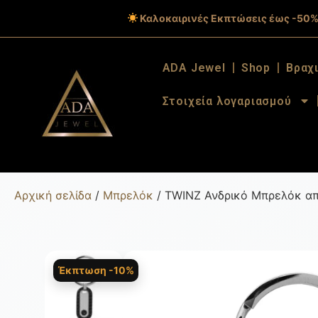
Καλοκαιρινές Εκπτώσεις έως -50%
ADA Jewel
Shop
Βραχ
Στοιχεία λογαριασμού
Αρχική σελίδα
/
Μπρελόκ
/ TWINZ Ανδρικό Μπρελόκ απ
Έκπτωση -10%