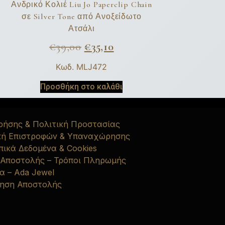
Ανδρικό Κολιέ Liu Jo Paperclip Chain
σε Silver Tone από Ανοξείδωτο
Ατσάλι
€
39,00
€
35,10
Κωδ. MLJ472
Προσθήκη στο καλάθι
ρήσης & Πολιτική Προστασίας
κή Επιστροφών & Υπαναχώρησης
ικά Δεδομένα & Cookies
 Αποστολής – Τρόποι Πληρωμής
α – Ada Jewel
ηση Αποστολής