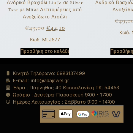
Ανδρικό Βραχιόλι Liu Jo σε Silver
Ανδρικό Βραχιόλ
Tone με Μπλε Λεπτομέρειες από
Ανοξείδ
Ανοξείδωτο Ατσάλι
€
49,0
€
49,00
€
44,10
Κωδ.
Κωδ. MLJ577
Προσθήκη στο καλάθι
Προσθήκη
Κινητό Τηλέφωνο: 6983137499
E-mail : info@adajewel.gr
Έδρα : Πάρνηθος 40 Θεσσαλονίκη ΤΚ: 54453
Ωράριο : Δευτέρα-Παρασκευή 9:00 - 17:00
Ημέρες Λειτουργίας : Σάββατο 9:00 - 14:00