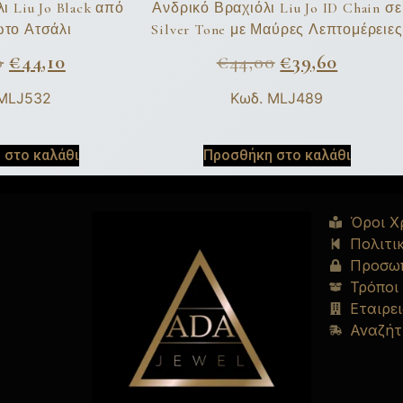
ι Liu Jo Black από
Ανδρικό Βραχιόλι Liu Jo ID Chain σε
ωτο Ατσάλι
Silver Tone με Μαύρες Λεπτομέρειες
0
€
44,10
€
44,00
€
39,60
 MLJ532
Κωδ. MLJ489
 στο καλάθι
Προσθήκη στο καλάθι
Όροι Χ
Πολιτι
Προσωπ
Τρόποι
Εταιρει
Αναζήτ