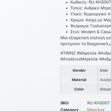
Κωδικός: RU-KHS007
Τύπος: Ανδρικό Μπρ
Υλικό: Χειρουργικό Α
Χρώμα: Ασημί με Μα
Φινίρισμα: Γυαλιστερ
Στυλ: Modern & Casu
Μια εξαιρετική επιλογή γ
προτιμούν τα διαχρονικά 
#TWINZ #Μπρελόκ #Ανδρι
#ΑτσάλινοΜπρελόκ #Ανδρι
Gender
Male
Material
Ανοξε
Color
Μαύρο
SKU
RU-KHS007
Category
Μπρελόκ