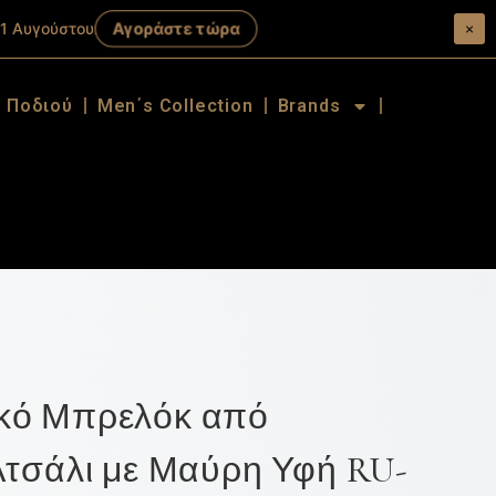
Αγοράστε τώρα
1 Αυγούστου.
×
α Ποδιού
Men΄s Collection
Brands
κό Μπρελόκ από
Ατσάλι με Μαύρη Υφή RU-