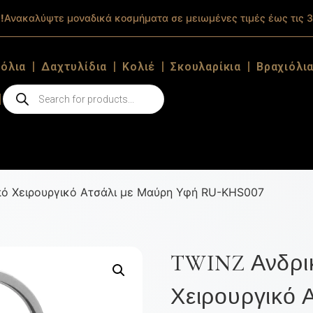
!
Ανακαλύψτε μοναδικά κοσμήματα σε μειωμένες τιμές έως τις 3
ιόλια
Δαχτυλίδια
Κολιέ
Σκουλαρίκια
Βραχιόλι
ό Χειρουργικό Ατσάλι με Μαύρη Υφή RU-KHS007
TWINZ Ανδρι
Χειρουργικό 