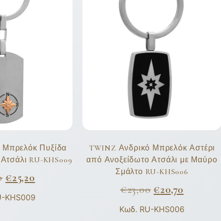
 Μπρελόκ Πυξίδα
TWINZ Ανδρικό Μπρελόκ Αστέρι
 Ατσάλι RU-KHS009
από Ανοξείδωτο Ατσάλι με Μαύρο
Σμάλτο RU-KHS006
0
€
25,20
€
23,00
€
20,70
U-KHS009
Κωδ. RU-KHS006