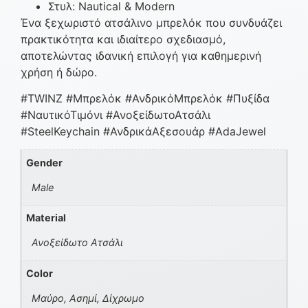
Στυλ: Nautical & Modern
Ένα ξεχωριστό ατσάλινο μπρελόκ που συνδυάζει
πρακτικότητα και ιδιαίτερο σχεδιασμό,
αποτελώντας ιδανική επιλογή για καθημερινή
χρήση ή δώρο.
#TWINZ #Μπρελόκ #ΑνδρικόΜπρελόκ #Πυξίδα
#ΝαυτικόΤιμόνι #ΑνοξείδωτοΑτσάλι
#SteelKeychain #ΑνδρικάΑξεσουάρ #AdaJewel
Gender
Male
Material
Ανοξείδωτο Ατσάλι
Color
Μαύρο, Ασημί, Δίχρωμο