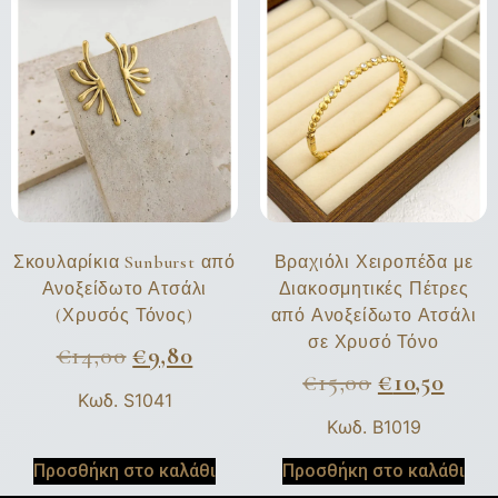
Σκουλαρίκια Sunburst από
Βραχιόλι Χειροπέδα με
Ανοξείδωτο Ατσάλι
Διακοσμητικές Πέτρες
(Χρυσός Τόνος)
από Ανοξείδωτο Ατσάλι
σε Χρυσό Τόνο
€
14,00
€
9,80
€
15,00
€
10,50
Κωδ. S1041
Κωδ. B1019
Προσθήκη στο καλάθι
Προσθήκη στο καλάθι