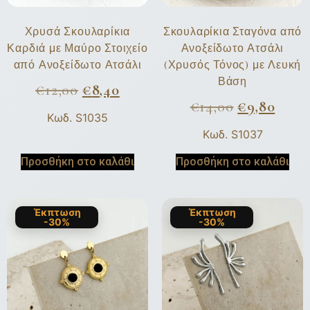
Χρυσά Σκουλαρίκια
Σκουλαρίκια Σταγόνα από
Καρδιά με Μαύρο Στοιχείο
Ανοξείδωτο Ατσάλι
από Ανοξείδωτο Ατσάλι
(Χρυσός Τόνος) με Λευκή
Βάση
€
12,00
€
8,40
€
14,00
€
9,80
Κωδ. S1035
Κωδ. S1037
Προσθήκη στο καλάθι
Προσθήκη στο καλάθι
Έκπτωση
Έκπτωση
-30%
-30%