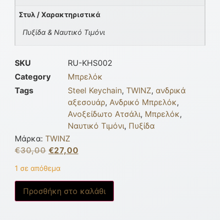
Στυλ / Χαρακτηριστικά
Πυξίδα & Ναυτικό Τιμόνι
SKU
RU-KHS002
Category
Μπρελόκ
Tags
Steel Keychain
,
TWINZ
,
ανδρικά
αξεσουάρ
,
Ανδρικό Μπρελόκ
,
Ανοξείδωτο Ατσάλι
,
Μπρελόκ
,
Ναυτικό Τιμόνι
,
Πυξίδα
Μάρκα:
TWINZ
€
30,00
€
27,00
1 σε απόθεμα
Προσθήκη στο καλάθι