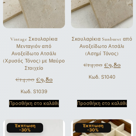
Vintage Σκουλαρίκια
Σκουλαρίκια Sunburst από
Μενταγιόν από
Ανοξείδωτο Ατσάλι
Ανοξείδωτο Ατσάλι
(Ασημί Τόνος)
(Χρυσός Τόνος) με Μαύρο
€
14,00
€
9,80
Στοιχείο
Κωδ. S1040
€
14,00
€
9,80
Κωδ. S1039
Προσθήκη στο καλάθι
Προσθήκη στο καλάθι
Έκπτωση
Έκπτωση
-30%
-30%