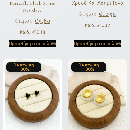
Butterfly Black Strass
Χρυσό Και Ασημί Τόνο
Necklace
€
15,00
€
10,50
€
14,00
€
9,80
Κωδ. S1032
Κωδ. K1048
Προσθήκη στο καλάθι
Προσθήκη στο καλάθι
Έκπτωση
Έκπτωση
-30%
-30%