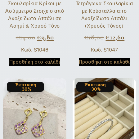
Σκουλαρίκια Κρίκοι με
Τετράγωνα Σκουλαρίκια
Ασύμμετρο Στοιχείο από
με Κρύσταλλα από
Ανοξείδωτο Ατσάλι σε
Ανοξείδωτο Ατσάλι
Ασημί & Χρυσό Τόνο
(Χρυσός Τόνος)
€
14,00
€
9,80
€
18,00
€
12,60
Κωδ. S1046
Κωδ. S1047
Προσθήκη στο καλάθι
Προσθήκη στο καλάθι
Έκπτωση
Έκπτωση
-30%
-30%