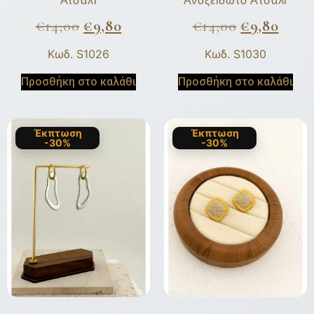
Ατσάλι
Ανοξείδωτο Ατσάλι
€
14,00
€
9,80
€
14,00
€
9,80
Κωδ. S1026
Κωδ. S1030
Προσθήκη στο καλάθι
Προσθήκη στο καλάθι
Έκπτωση
Έκπτωση
-30%
-30%