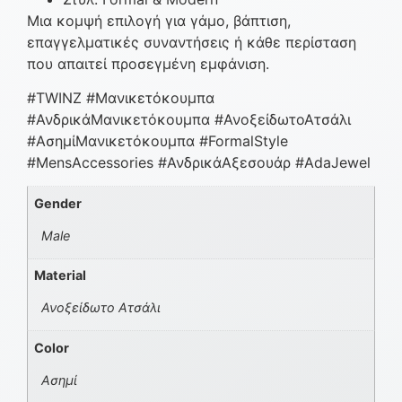
Μια κομψή επιλογή για γάμο, βάπτιση,
επαγγελματικές συναντήσεις ή κάθε περίσταση
που απαιτεί προσεγμένη εμφάνιση.
#TWINZ #Μανικετόκουμπα
#ΑνδρικάΜανικετόκουμπα #ΑνοξείδωτοΑτσάλι
#ΑσημίΜανικετόκουμπα #FormalStyle
#MensAccessories #ΑνδρικάΑξεσουάρ #AdaJewel
Gender
Male
Material
Ανοξείδωτο Ατσάλι
Color
Ασημί