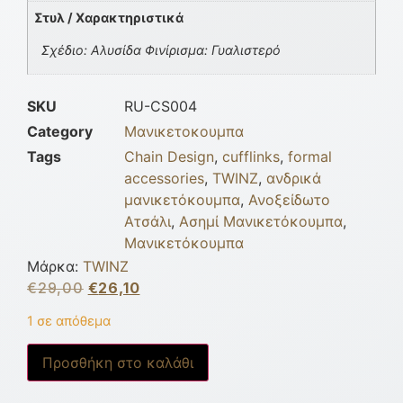
Στυλ / Χαρακτηριστικά
Σχέδιο: Αλυσίδα Φινίρισμα: Γυαλιστερό
SKU
RU-CS004
Category
Μανικετοκουμπα
Tags
Chain Design
,
cufflinks
,
formal
accessories
,
TWINZ
,
ανδρικά
μανικετόκουμπα
,
Ανοξείδωτο
Ατσάλι
,
Ασημί Μανικετόκουμπα
,
Μανικετόκουμπα
Μάρκα:
TWINZ
€
29,00
€
26,10
1 σε απόθεμα
Προσθήκη στο καλάθι