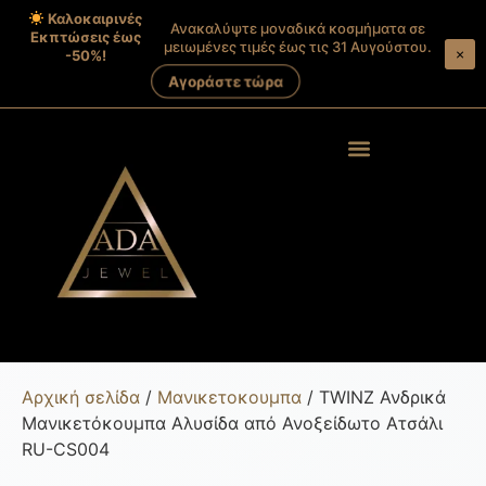
Καλοκαιρινές
Ανακαλύψτε μοναδικά κοσμήματα σε
Εκπτώσεις έως
μειωμένες τιμές έως τις 31 Αυγούστου.
×
-50%!
Αγοράστε τώρα
Products search
Στοιχεία λογαριασμού
Αρχική σελίδα
/
Μανικετοκουμπα
/ TWINZ Ανδρικά
Μανικετόκουμπα Αλυσίδα από Ανοξείδωτο Ατσάλι
RU-CS004