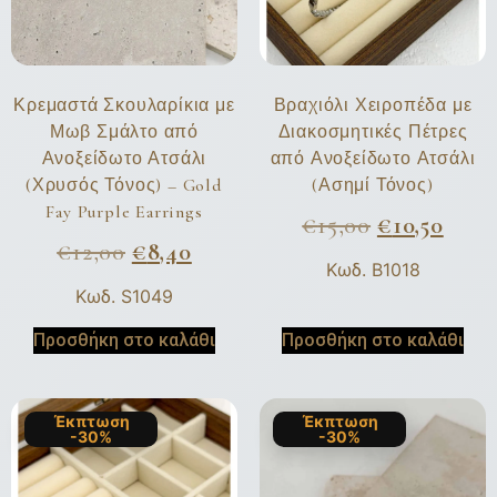
Κρεμαστά Σκουλαρίκια με
Βραχιόλι Χειροπέδα με
Μωβ Σμάλτο από
Διακοσμητικές Πέτρες
Ανοξείδωτο Ατσάλι
από Ανοξείδωτο Ατσάλι
(Χρυσός Τόνος) – Gold
(Ασημί Τόνος)
Fay Purple Earrings
€
15,00
€
10,50
€
12,00
€
8,40
Κωδ. B1018
Κωδ. S1049
Προσθήκη στο καλάθι
Προσθήκη στο καλάθι
Έκπτωση
Έκπτωση
-30%
-30%