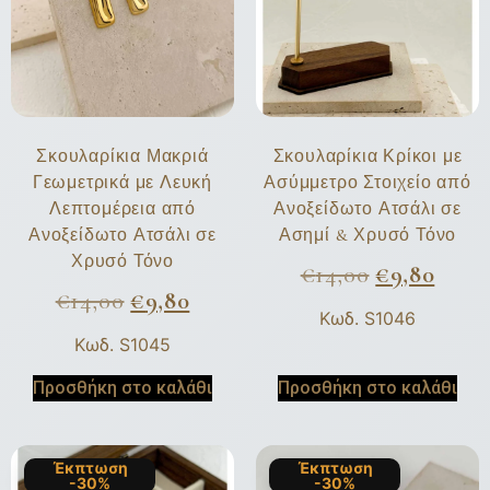
Σκουλαρίκια Μακριά
Σκουλαρίκια Κρίκοι με
Γεωμετρικά με Λευκή
Ασύμμετρο Στοιχείο από
Λεπτομέρεια από
Ανοξείδωτο Ατσάλι σε
Ανοξείδωτο Ατσάλι σε
Ασημί & Χρυσό Τόνο
Χρυσό Τόνο
€
14,00
€
9,80
€
14,00
€
9,80
Κωδ. S1046
Κωδ. S1045
Προσθήκη στο καλάθι
Προσθήκη στο καλάθι
Έκπτωση
Έκπτωση
-30%
-30%