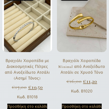
Βραχιόλι Χειροπέδα με
Βραχιόλι Χειροπέδα
Διακοσμητικές Πέτρες
Minimal από Ανοξείδωτο
από Ανοξείδωτο Ατσάλι
Ατσάλι σε Χρυσό Τόνο
(Ασημί Τόνος)
€
16,00
€
11,20
€
15,00
€
10,50
Κωδ. B1020
Κωδ. B1018
Προσθήκη στο καλάθι
Προσθήκη στο καλάθι