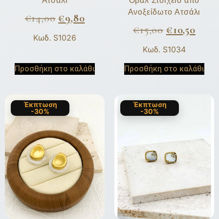
Ατσάλι
Οβάλ Στοιχείο από
Ανοξείδωτο Ατσάλι
€
14,00
€
9,80
€
15,00
€
10,50
Κωδ. S1026
Κωδ. S1034
Προσθήκη στο καλάθι
Προσθήκη στο καλάθι
Έκπτωση
Έκπτωση
-30%
-30%