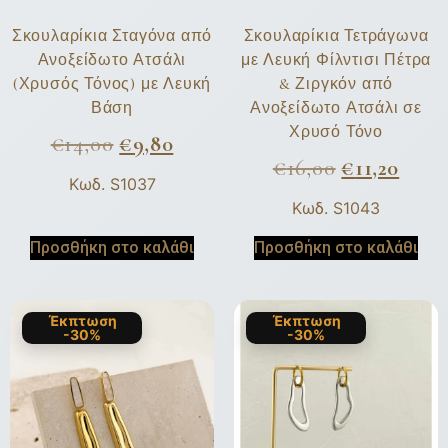
Σκουλαρίκια Σταγόνα από
Σκουλαρίκια Τετράγωνα
Ανοξείδωτο Ατσάλι
με Λευκή Φίλντισι Πέτρα
(Χρυσός Τόνος) με Λευκή
& Ζιργκόν από
Βάση
Ανοξείδωτο Ατσάλι σε
Χρυσό Τόνο
€
14,00
€
9,80
€
16,00
€
11,20
Κωδ. S1037
Κωδ. S1043
Προσθήκη στο καλάθι
Προσθήκη στο καλάθι
Έκπτωση
Έκπτωση
-30%
-30%