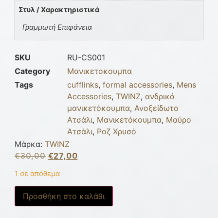
Στυλ / Χαρακτηριστικά
Γραμμωτή Επιφάνεια
SKU
RU-CS001
Category
Μανικετοκουμπα
Tags
cufflinks
,
formal accessories
,
Mens
Accessories
,
TWINZ
,
ανδρικά
μανικετόκουμπα
,
Ανοξείδωτο
Ατσάλι
,
Μανικετόκουμπα
,
Μαύρο
Ατσάλι
,
Ροζ Χρυσό
Μάρκα:
TWINZ
€
30,00
€
27,00
1 σε απόθεμα
Προσθήκη στο καλάθι