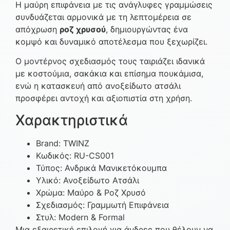
Η μαύρη επιφάνεια με τις ανάγλυφες γραμμώσεις
συνδυάζεται αρμονικά με τη λεπτομέρεια σε
απόχρωση
ροζ χρυσού
, δημιουργώντας ένα
κομψό και δυναμικό αποτέλεσμα που ξεχωρίζει.
Ο μοντέρνος σχεδιασμός τους ταιριάζει ιδανικά
με κοστούμια, σακάκια και επίσημα πουκάμισα,
ενώ η κατασκευή από ανοξείδωτο ατσάλι
προσφέρει αντοχή και αξιοπιστία στη χρήση.
Χαρακτηριστικά
Brand: TWINZ
Κωδικός: RU-CS001
Τύπος: Ανδρικά Μανικετόκουμπα
Υλικό: Ανοξείδωτο Ατσάλι
Χρώμα: Μαύρο & Ροζ Χρυσό
Σχεδιασμός: Γραμμωτή Επιφάνεια
Στυλ: Modern & Formal
Μια εξαιρετική επιλογή για άνδρες που θέλουν να