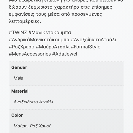
δώσουν ξεχωριστό χαρακτήρα στις επίσημες
εμφανίσεις τους μέσα από προσεγμένες
λεπτομέρειες.
#TWINZ #Μανικετόκουμπα
#ΑνδρικάΜανικετόκουμπα #ΑνοξείδωτοΑτσάλι
#ΡοζΧρυσό #ΜαύροΑτσάλι #FormalStyle
#MensAccessories #AdaJewel
Gender
Male
Material
Ανοξείδωτο Ατσάλι
Color
Μαύρο, Ροζ Χρυσό