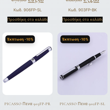
€
71,00
€
63,90
€
60,00
€
54,00
Κωδ. 906FP-SL
Κωδ. 903FP-BK
Προσθήκη στο καλάθι
Προσθήκη στο καλάθι
Έκπτωση -10%
Έκπτωση -10%
PICASSO Πενα 903FP-PR
PICASSO Πενα 902FP-SL