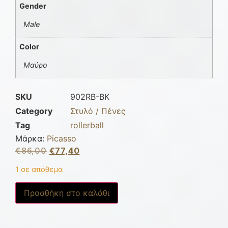
Gender
Male
Color
Μαύρο
SKU
902RB-BK
Category
Στυλό / Πένες
Tag
rollerball
Μάρκα:
Picasso
€
86,00
€
77,40
1 σε απόθεμα
Προσθήκη στο καλάθι