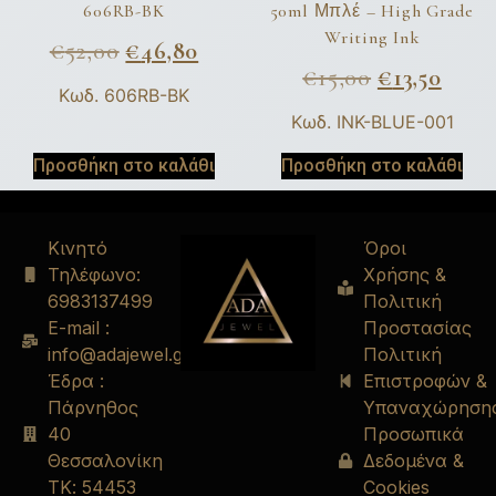
606RB-BK
50ml Μπλέ – High Grade
Writing Ink
€
52,00
€
46,80
€
15,00
€
13,50
Κωδ. 606RB-BK
Κωδ. INK-BLUE-001
Προσθήκη στο καλάθι
Προσθήκη στο καλάθι
Κινητό
Όροι
Τηλέφωνο:
Χρήσης &
6983137499
Πολιτική
E-mail :
Προστασίας
info@adajewel.gr
Πολιτική
Έδρα :
Επιστροφών &
Πάρνηθος
Υπαναχώρηση
40
Προσωπικά
Θεσσαλονίκη
Δεδομένα &
ΤΚ: 54453
Cookies