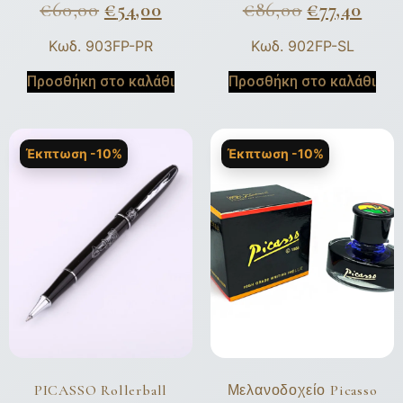
€
60,00
€
54,00
€
86,00
€
77,40
Κωδ. 903FP-PR
Κωδ. 902FP-SL
Προσθήκη στο καλάθι
Προσθήκη στο καλάθι
Έκπτωση -10%
Έκπτωση -10%
PICASSO Rollerball
Μελανοδοχείο Picasso