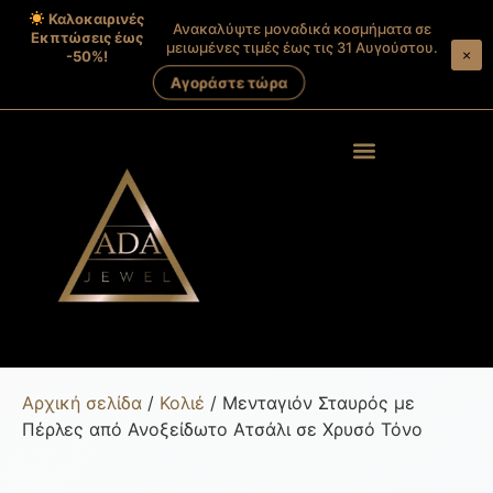
Καλοκαιρινές
Ανακαλύψτε μοναδικά κοσμήματα σε
Εκπτώσεις έως
μειωμένες τιμές έως τις 31 Αυγούστου.
×
-50%!
Αγοράστε τώρα
Products search
Στοιχεία λογαριασμού
Αρχική σελίδα
/
Κολιέ
/ Μενταγιόν Σταυρός με
Πέρλες από Ανοξείδωτο Ατσάλι σε Χρυσό Τόνο