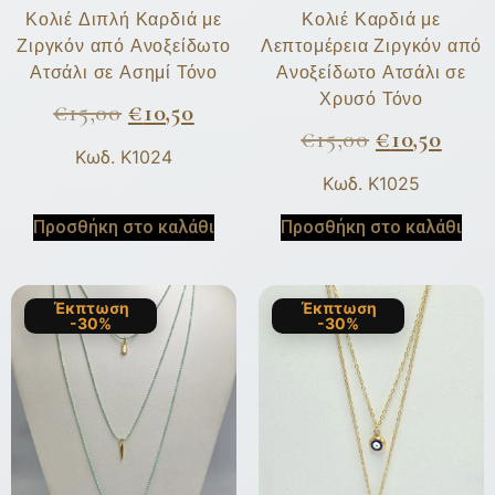
Κολιέ Διπλή Καρδιά με
Κολιέ Καρδιά με
Ζιργκόν από Ανοξείδωτο
Λεπτομέρεια Ζιργκόν από
Ατσάλι σε Ασημί Τόνο
Ανοξείδωτο Ατσάλι σε
Χρυσό Τόνο
€
15,00
€
10,50
€
15,00
€
10,50
Κωδ. K1024
Κωδ. K1025
Προσθήκη στο καλάθι
Προσθήκη στο καλάθι
Έκπτωση
Έκπτωση
-30%
-30%