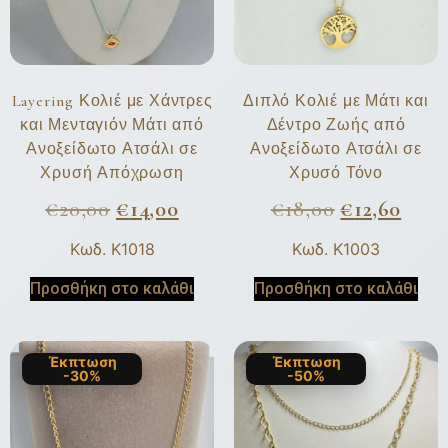
Layering Κολιέ με Χάντρες
Διπλό Κολιέ με Μάτι και
και Μενταγιόν Μάτι από
Δέντρο Ζωής από
Ανοξείδωτο Ατσάλι σε
Ανοξείδωτο Ατσάλι σε
Χρυσή Απόχρωση
Χρυσό Τόνο
€
20,00
€
14,00
€
18,00
€
12,60
Κωδ. K1018
Κωδ. K1003
Προσθήκη στο καλάθι
Προσθήκη στο καλάθι
Έκπτωση
Έκπτωση
-30%
-50%