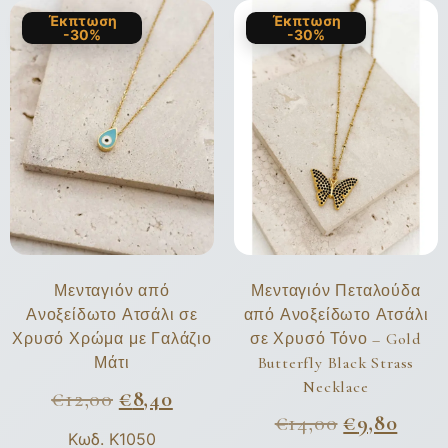
Έκπτωση
Έκπτωση
-30%
-30%
Μενταγιόν από
Μενταγιόν Πεταλούδα
Ανοξείδωτο Ατσάλι σε
από Ανοξείδωτο Ατσάλι
Χρυσό Χρώμα με Γαλάζιο
σε Χρυσό Τόνο – Gold
Μάτι
Butterfly Black Strass
Necklace
€
12,00
€
8,40
€
14,00
€
9,80
Κωδ. K1050