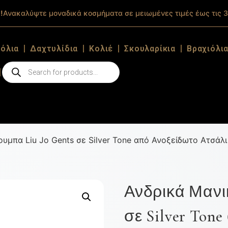
!
Ανακαλύψτε μοναδικά κοσμήματα σε μειωμένες τιμές έως τις 3
ιόλια
Δαχτυλίδια
Κολιέ
Σκουλαρίκια
Βραχιόλι
υμπα Liu Jo Gents σε Silver Tone από Ανοξείδωτο Ατσάλι
Ανδρικά Μανι
σε Silver Ton