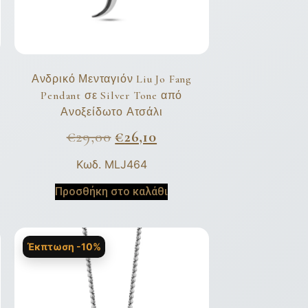
Ανδρικό Μενταγιόν Liu Jo Fang
Pendant σε Silver Tone από
Ανοξείδωτο Ατσάλι
€
29,00
€
26,10
Κωδ. MLJ464
Προσθήκη στο καλάθι
Έκπτωση -10%