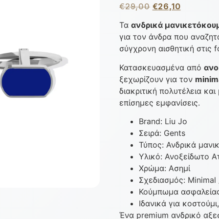
€
29,00
€
26,10
Τα
ανδρικά μανικετόκουμ
για τον άνδρα που αναζητ
σύγχρονη αισθητική στις f
Κατασκευασμένα από
ανο
ξεχωρίζουν για τον
minim
διακριτική πολυτέλεια και
επίσημες εμφανίσεις.
Brand: Liu Jo
Σειρά: Gents
Τύπος: Ανδρικά μαν
Υλικό: Ανοξείδωτο Α
Χρώμα: Ασημί
Σχεδιασμός: Minimal 
Κούμπωμα ασφαλεία
Ιδανικά για κοστούμι
Ένα premium ανδρικό αξε