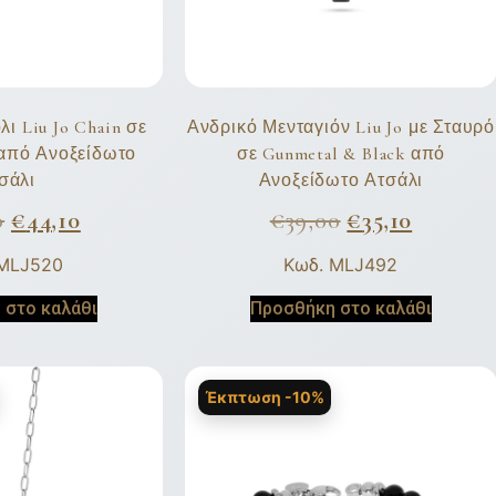
ι Liu Jo Chain σε
Ανδρικό Μενταγιόν Liu Jo με Σταυρό
k από Ανοξείδωτο
σε Gunmetal & Black από
σάλι
Ανοξείδωτο Ατσάλι
0
€
44,10
€
39,00
€
35,10
 MLJ520
Κωδ. MLJ492
 στο καλάθι
Προσθήκη στο καλάθι
Έκπτωση -10%