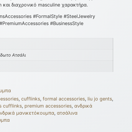
 και διαχρονικό masculine χαρακτήρα.
nsAccessories #FormalStyle #SteelJewelry
#PremiumAccessories #BusinessStyle
ίδωτο Ατσάλι
υμπα
essories
,
cufflinks
,
formal accessories
,
liu jo gents
,
 cufflinks
,
premium accessories
,
ανδρικά
νδρικά μανικετόκουμπα
,
ατσάλινα
υμπα