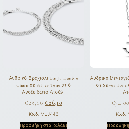
Ανδρικό Βραχιόλι Liu Jo Double
Ανδρικό Μενταγιό
Chain σε Silver Tone από
σε Silver Ton
Ανοξείδωτο Ατσάλι
Ατ
€
29,00
€
26,10
€
34,0
Κωδ. MLJ446
Κωδ.
Προσθήκη στο καλάθι
Προσθήκη