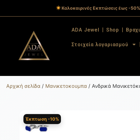
Καλοκαιρινές Εκπτώσεις έως -50%
ADA Jewel
Shop
Βραχ
Στοιχεία λογαριασμού
Αρχική σελίδα
/
Μανικετοκουμπα
/ Ανδρικά Μανικετόκο
Έκπτωση -10%