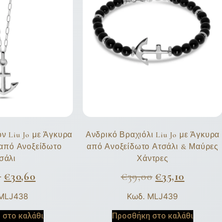
ν Liu Jo με Άγκυρα
Ανδρικό Βραχιόλι Liu Jo με Άγκυρα
e από Ανοξείδωτο
από Ανοξείδωτο Ατσάλι & Μαύρες
σάλι
Χάντρες
0
€
30,60
€
39,00
€
35,10
 MLJ438
Κωδ. MLJ439
 στο καλάθι
Προσθήκη στο καλάθι