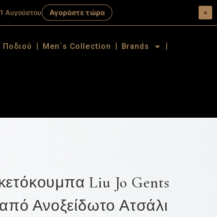
Αγοράστε τώρα
1 Αυγούστου.
×
α Ποδιού
Men΄s Collection
Brands
κετόκουμπα Liu Jo Gents
e από Ανοξείδωτο Ατσάλι