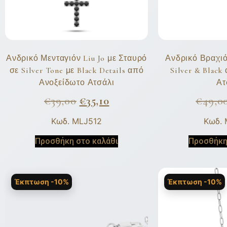
Ανδρικό Μενταγιόν Liu Jo με Σταυρό
Ανδρικό Βραχιόλ
σε Silver Tone με Black Details από
Silver & Blac
Ανοξείδωτο Ατσάλι
Ατ
€
39,00
€
35,10
€
49,0
Κωδ. MLJ512
Κωδ.
Προσθήκη στο καλάθι
Προσθήκη
Έκπτωση -10%
Έκπτωση -10%