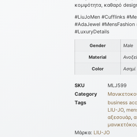
κομψότητα, καθαρό design
#LiuJoMen #Cufflinks #Me
#AdaJewel #MensFashion 
#LuxuryDetails
Gender
Male
Material
Ανοξε
Color
Ασημί
SKU
MLJ599
Category
Μανικετοκο
Tags
business acc
LIU-JO
,
mens
αξεσουάρ
,
α
μανικετόκο
Μάρκα:
LIU-JO