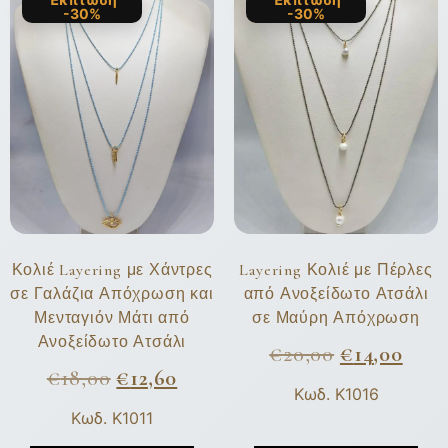
-30%
-30%
Κολιέ Layering με Χάντρες
Layering Κολιέ με Πέρλες
σε Γαλάζια Απόχρωση και
από Ανοξείδωτο Ατσάλι
Μενταγιόν Μάτι από
σε Μαύρη Απόχρωση
Ανοξείδωτο Ατσάλι
€
20,00
€
14,00
€
18,00
€
12,60
Κωδ. K1016
Κωδ. K1011