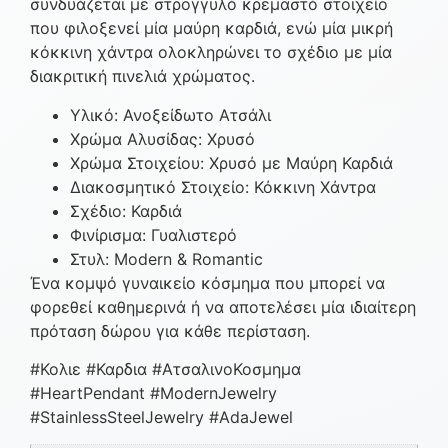
συνδυάζεται με στρογγυλό κρεμαστό στοιχείο
που φιλοξενεί μία μαύρη καρδιά, ενώ μία μικρή
κόκκινη χάντρα ολοκληρώνει το σχέδιο με μία
διακριτική πινελιά χρώματος.
Υλικό: Ανοξείδωτο Ατσάλι
Χρώμα Αλυσίδας: Χρυσό
Χρώμα Στοιχείου: Χρυσό με Μαύρη Καρδιά
Διακοσμητικό Στοιχείο: Κόκκινη Χάντρα
Σχέδιο: Καρδιά
Φινίρισμα: Γυαλιστερό
Στυλ: Modern & Romantic
Ένα κομψό γυναικείο κόσμημα που μπορεί να
φορεθεί καθημερινά ή να αποτελέσει μία ιδιαίτερη
πρόταση δώρου για κάθε περίσταση.
#Κολιε #Καρδια #ΑτσαλινοΚοσμημα
#HeartPendant #ModernJewelry
#StainlessSteelJewelry #AdaJewel