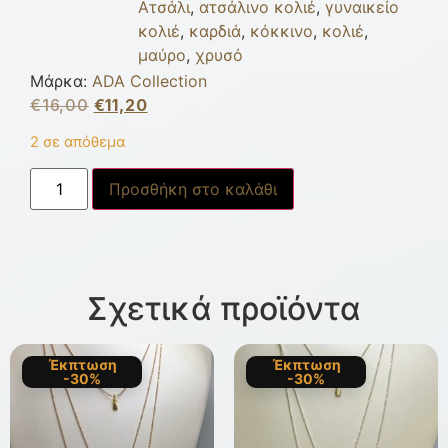
Ατσάλι
,
ατσάλινο κολιέ
,
γυναικείο
κολιέ
,
καρδιά
,
κόκκινο
,
κολιέ
,
μαύρο
,
χρυσό
Μάρκα:
ADA Collection
€
16,00
€
11,20
2 σε απόθεμα
Προσθήκη στο καλάθι
Σχετικά προϊόντα
Έκπτωση
Έκπτωση
-30%
-30%