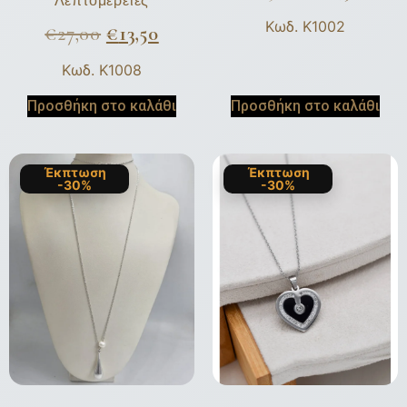
Λεπτομέρειες
Κωδ. K1002
€
27,00
€
13,50
Κωδ. K1008
Προσθήκη στο καλάθι
Προσθήκη στο καλάθι
Έκπτωση
Έκπτωση
-30%
-30%