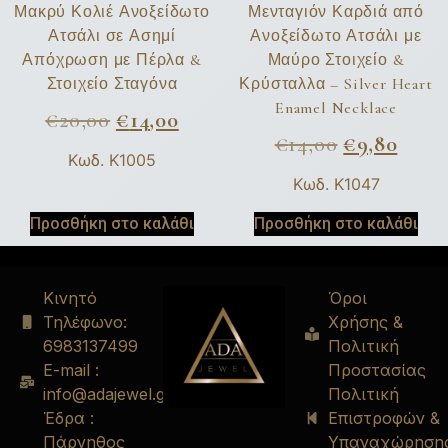
Μακρύ Κολιέ Ανοξείδωτο
Μενταγιόν Καρδιά από
Ατσάλι σε Ασημί
Ανοξείδωτο Ατσάλι με
Απόχρωση με Πέρλα &
Μαύρο Στοιχείο &
Στοιχείο Σταγόνα
Κρύσταλλα – Silver Heart
Enamel Necklace
€
20,00
€
14,00
€
14,00
€
9,80
Κωδ. K1005
Κωδ. K1047
Προσθήκη στο καλάθι
Προσθήκη στο καλάθι
Κινητό
Όροι
Τηλέφωνο:
Χρήσης &
6983137499
Πολιτική
E-mail :
Προστασίας
info@adajewel.gr
Πολιτική
Έδρα :
Επιστροφών &
Πάρνηθος
Υπαναχώρηση