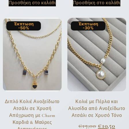
Προσθήκη στο καλάθι
Προσθήκη στο καλάθι
Έκπτωση
Έκπτωση
-50%
-30%
Διπλό Κολιέ Ανοξείδωτο
Κολιέ με Πέρλα και
Ατσάλι σε Χρυσή
Αλυσίδα από Ανοξείδωτο
Απόχρωση με Charm
Ατσάλι σε Χρυσό Τόνο
Καρδιά & Μαύρες
€
15,00
€
10,50