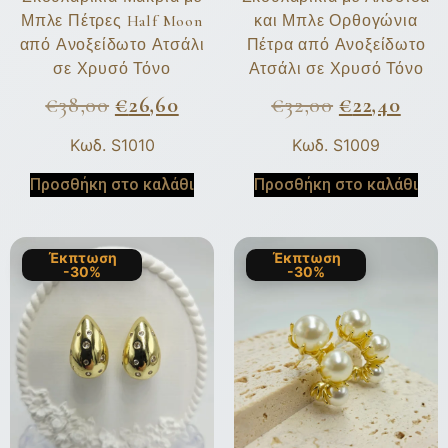
Μπλε Πέτρες Half Moon
και Μπλε Ορθογώνια
από Ανοξείδωτο Ατσάλι
Πέτρα από Ανοξείδωτο
σε Χρυσό Τόνο
Ατσάλι σε Χρυσό Τόνο
€
38,00
€
26,60
€
32,00
€
22,40
Κωδ. S1010
Κωδ. S1009
Προσθήκη στο καλάθι
Προσθήκη στο καλάθι
Έκπτωση
Έκπτωση
-30%
-30%