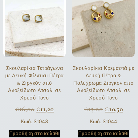
Σκουλαρίκια Τετράγωνα
Σκουλαρίκια Κρεμαστά με
με Λευκή Φίλντισι Πέτρα
Λευκή Πέτρα &
& Ζιργκόν από
Πολύχρωμα Ζιργκόν από
Ανοξείδωτο Ατσάλι σε
Ανοξείδωτο Ατσάλι σε
Χρυσό Τόνο
Χρυσό Τόνο
€
16,00
€
11,20
€
15,00
€
10,50
Κωδ. S1043
Κωδ. S1044
Προσθήκη στο καλάθι
Προσθήκη στο καλάθι