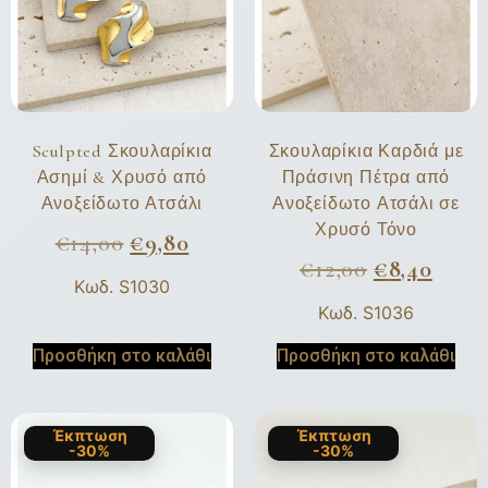
Sculpted Σκουλαρίκια
Σκουλαρίκια Καρδιά με
Ασημί & Χρυσό από
Πράσινη Πέτρα από
Ανοξείδωτο Ατσάλι
Ανοξείδωτο Ατσάλι σε
Χρυσό Τόνο
€
14,00
€
9,80
€
12,00
€
8,40
Κωδ. S1030
Κωδ. S1036
Προσθήκη στο καλάθι
Προσθήκη στο καλάθι
Έκπτωση
Έκπτωση
-30%
-30%