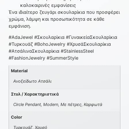
καλοκαιρινές εμφανίσεις
Ένα ιδιαίτερο ζευγάρι σκουλαρίκια που προσφέρει
χρώμα, λάμψη και προσωπικότητα σε κάθε
εμφάνιση.
#AdaJewel #Σκουλαρίκια #ΓυναικείαΣκουλαρίκια
#Τυρκουάζ #BohoJewelry #ΧρυσάΣκουλαρίκια
#ΑτσάλιναΣκουλαρίκια #StainlessSteel
#FashionJewelry #SummerStyle
Material
Ανοξείδωτο Ατσάλι
Στυλ / Χαρακτηριστικά
Circle Pendant, Modern, Με πέτρες, Καρφωτά
Color
Τυρκουάζ, Χρυσό