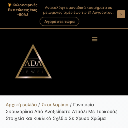
Καλοκαιρινές
Ανακαλύψτε μοναδικά κοσμήματα σε
Εκπτώσεις έως
μειωμένες τιμές έως τις 31 Αυγούστου.
×
-50%!
Αγοράστε τώρα
Products search
Στοιχεία λογαριασμού
Αρχική σελίδα
/
Σκουλαρίκια
/ Γυναικεία
Σκουλαρίκια Από Ανοξείδωτο Ατσάλι Με Τυρκουάζ
Στοιχεία Και Κυκλικό Σχέδιο Σε Χρυσό Χρώμα