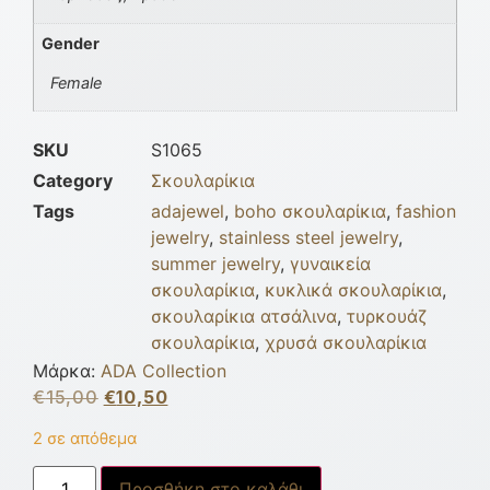
Gender
Female
SKU
S1065
Category
Σκουλαρίκια
Tags
adajewel
,
boho σκουλαρίκια
,
fashion
jewelry
,
stainless steel jewelry
,
summer jewelry
,
γυναικεία
σκουλαρίκια
,
κυκλικά σκουλαρίκια
,
σκουλαρίκια ατσάλινα
,
τυρκουάζ
σκουλαρίκια
,
χρυσά σκουλαρίκια
Μάρκα:
ADA Collection
€
15,00
€
10,50
2 σε απόθεμα
Προσθήκη στο καλάθι