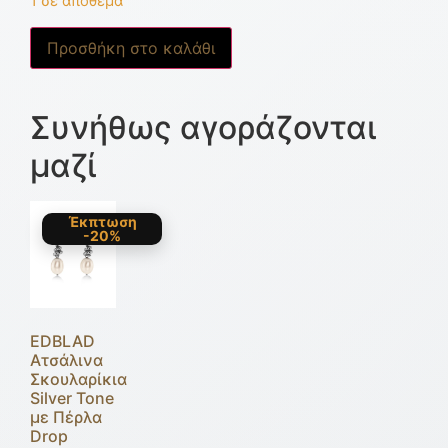
1 σε απόθεμα
Προσθήκη στο καλάθι
Συνήθως αγοράζονται
μαζί
Έκπτωση
-20%
EDBLAD
Ατσάλινα
Σκουλαρίκια
Silver Tone
με Πέρλα
Drop