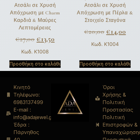
Ατσάλι σε Χρυσή
Ατσάλι σε Χρυσή
Απόχρωση με Charm
Απόχρωση με Πέρλα &
Καρδιά & Μαύρες
Στοιχείο Σταγόνα
Λεπτομέρειες
€
20,00
€
14,00
€
27,00
€
13,50
Κωδ. K1004
Κωδ. K1008
Προσθήκη στο καλάθι
Προσθήκη στο καλάθι
Κινητό
Όροι
Τηλέφωνο:
Χρήσης &
6983137499
Πολιτική
E-mail :
Προστασίας
info@adajewel.gr
Πολιτική
Έδρα :
Επιστροφών &
Πάρνηθος
Υπαναχώρηση
40
Προσωπικά