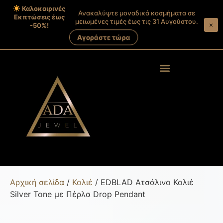
Καλοκαιρινές
Ανακαλύψτε μοναδικά κοσμήματα σε
Εκπτώσεις έως
μειωμένες τιμές έως τις 31 Αυγούστου.
×
-50%!
Αγοράστε τώρα
Products search
Στοιχεία λογαριασμού
Αρχική σελίδα
/
Κολιέ
/ EDBLAD Ατσάλινο Κολιέ
Silver Tone με Πέρλα Drop Pendant