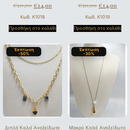
€
20,00
€
14,00
€
20,00
€
14,00
Κωδ. K1018
Κωδ. K1019
Προσθήκη στο καλάθι
Προσθήκη στο καλάθι
Έκπτωση
Έκπτωση
-50%
-30%
Διπλό Κολιέ Ανοξείδωτο
Μακρύ Κολιέ Ανοξείδωτο