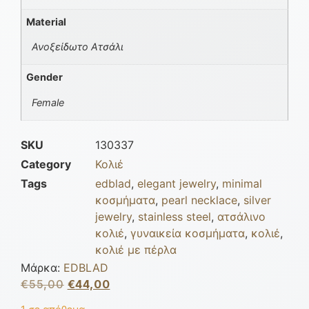
Material
Ανοξείδωτο Ατσάλι
Gender
Female
SKU
130337
Category
Κολιέ
Tags
edblad
,
elegant jewelry
,
minimal
κοσμήματα
,
pearl necklace
,
silver
jewelry
,
stainless steel
,
ατσάλινο
κολιέ
,
γυναικεία κοσμήματα
,
κολιέ
,
κολιέ με πέρλα
Μάρκα:
EDBLAD
€
55,00
€
44,00