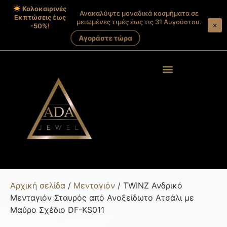
Καλοκαιρινές
Ανακαλύψτε μοναδικά κοσμήματα σε
Εκπτώσεις έως
μειωμένες τιμές έως τις 31 Αυγούστου.
×
-50%!
Αγοράστε τώρα
Products search
Στοιχεία λογαριασμού
Αρχική σελίδα
/
Μενταγιόν
/ TWINZ Ανδρικό
Μενταγιόν Σταυρός από Ανοξείδωτο Ατσάλι με
Μαύρο Σχέδιο DF-KS011