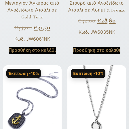
Μενταγιόν Άγκυρας από
Σταυρό από Ανοξείδωτο
Ανοξείδωτο Ατσάλι σε
Ατσάλι σε Ασημί & Bronze
Gold Tone
€
32,00
€
28,80
€
35,00
€
31,50
Κωδ. JW6035NK
Κωδ. JW6061NK
Προσθήκη στο καλάθι
Προσθήκη στο καλάθι
Έκπτωση -10%
Έκπτωση -10%