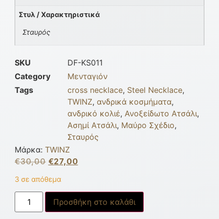
Στυλ / Χαρακτηριστικά
Σταυρός
SKU
DF-KS011
Category
Μενταγιόν
Tags
cross necklace
,
Steel Necklace
,
TWINZ
,
ανδρικά κοσμήματα
,
ανδρικό κολιέ
,
Ανοξείδωτο Ατσάλι
,
Ασημί Ατσάλι
,
Μαύρο Σχέδιο
,
Σταυρός
Μάρκα:
TWINZ
€
30,00
€
27,00
3 σε απόθεμα
Προσθήκη στο καλάθι