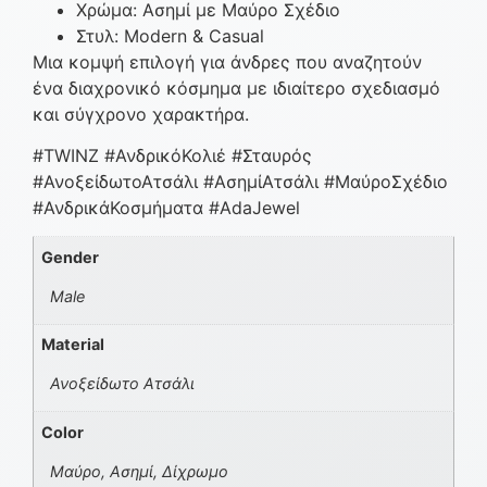
Χρώμα: Ασημί με Μαύρο Σχέδιο
Στυλ: Modern & Casual
Μια κομψή επιλογή για άνδρες που αναζητούν
ένα διαχρονικό κόσμημα με ιδιαίτερο σχεδιασμό
και σύγχρονο χαρακτήρα.
#TWINZ #ΑνδρικόΚολιέ #Σταυρός
#ΑνοξείδωτοΑτσάλι #ΑσημίΑτσάλι #ΜαύροΣχέδιο
#ΑνδρικάΚοσμήματα #AdaJewel
Gender
Male
Material
Ανοξείδωτο Ατσάλι
Color
Μαύρο, Ασημί, Δίχρωμο