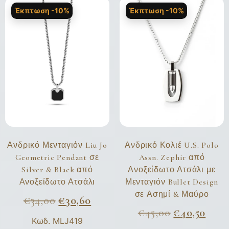
Έκπτωση -10%
Έκπτωση -10%
Ανδρικό Μενταγιόν Liu Jo
Ανδρικό Κολιέ U.S. Polo
Geometric Pendant σε
Assn. Zephir από
Silver & Black από
Ανοξείδωτο Ατσάλι με
Ανοξείδωτο Ατσάλι
Μενταγιόν Bullet Design
σε Ασημί & Μαύρο
€
34,00
€
30,60
€
45,00
€
40,50
Κωδ. MLJ419