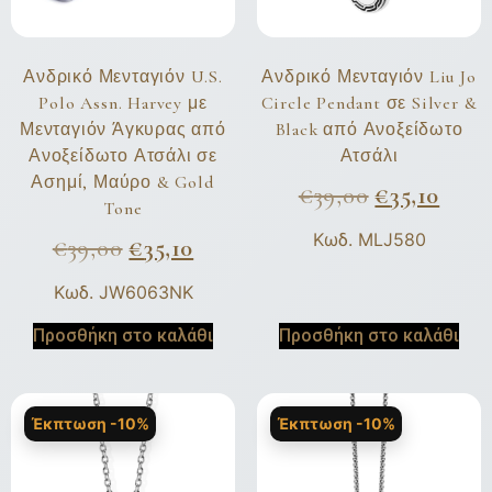
Ανδρικό Μενταγιόν U.S.
Ανδρικό Μενταγιόν Liu Jo
Polo Assn. Harvey με
Circle Pendant σε Silver &
Μενταγιόν Άγκυρας από
Black από Ανοξείδωτο
Ανοξείδωτο Ατσάλι σε
Ατσάλι
Ασημί, Μαύρο & Gold
€
39,00
€
35,10
Tone
Κωδ. MLJ580
€
39,00
€
35,10
Κωδ. JW6063NK
Προσθήκη στο καλάθι
Προσθήκη στο καλάθι
Έκπτωση -10%
Έκπτωση -10%