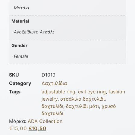
Ματάκι
Material
Ανοξείδωτο Ατσάλι
Gender
Female
SKU
D1019
Category
Δαχτυλίδια
Tags
adjustable ring
,
evil eye ring
,
fashion
jewelry
,
ατσάλινο δαχτυλίδι
,
δαχτυλίδι
,
δαχτυλίδι μάτι
,
χρυσό
δαχτυλίδι
Μάρκα:
ADA Collection
€
15,00
€
10,50