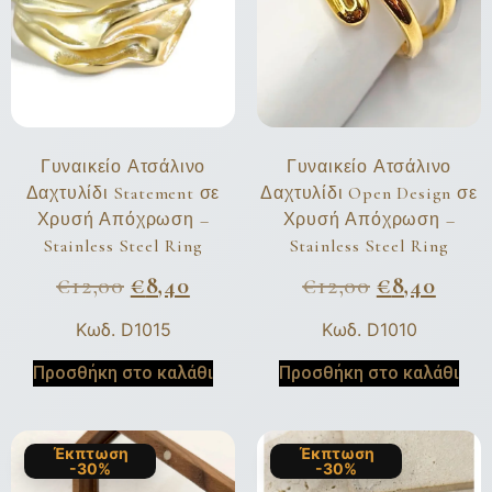
Γυναικείο Ατσάλινο
Γυναικείο Ατσάλινο
Δαχτυλίδι Statement σε
Δαχτυλίδι Open Design σε
Χρυσή Απόχρωση –
Χρυσή Απόχρωση –
Stainless Steel Ring
Stainless Steel Ring
€
12,00
€
8,40
€
12,00
€
8,40
Κωδ. D1015
Κωδ. D1010
Προσθήκη στο καλάθι
Προσθήκη στο καλάθι
Έκπτωση
Έκπτωση
-30%
-30%