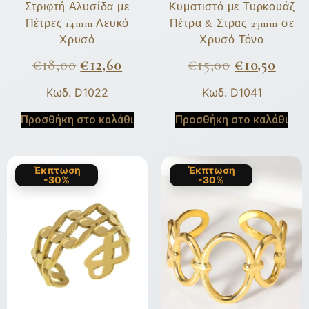
Στριφτή Αλυσίδα με
Κυματιστό με Τυρκουάζ
Πέτρες 14mm Λευκό
Πέτρα & Στρας 23mm σε
Χρυσό
Χρυσό Τόνο
€
18,00
€
12,60
€
15,00
€
10,50
Κωδ. D1022
Κωδ. D1041
Προσθήκη στο καλάθι
Προσθήκη στο καλάθι
Έκπτωση
Έκπτωση
-30%
-30%