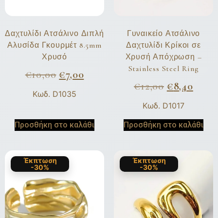
Δαχτυλίδι Ατσάλινο Διπλή
Γυναικείο Ατσάλινο
Αλυσίδα Γκουρμέτ 8.5mm
Δαχτυλίδι Κρίκοι σε
Χρυσό
Χρυσή Απόχρωση –
Stainless Steel Ring
€
10,00
€
7,00
€
12,00
€
8,40
Κωδ. D1035
Κωδ. D1017
Προσθήκη στο καλάθι
Προσθήκη στο καλάθι
Έκπτωση
Έκπτωση
-30%
-30%