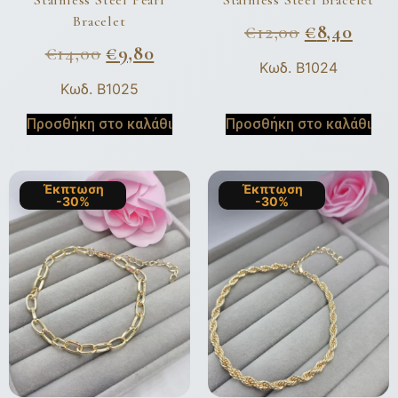
Bracelet
€
12,00
€
8,40
€
14,00
€
9,80
Κωδ. B1024
Κωδ. B1025
Προσθήκη στο καλάθι
Προσθήκη στο καλάθι
Έκπτωση
Έκπτωση
-30%
-30%