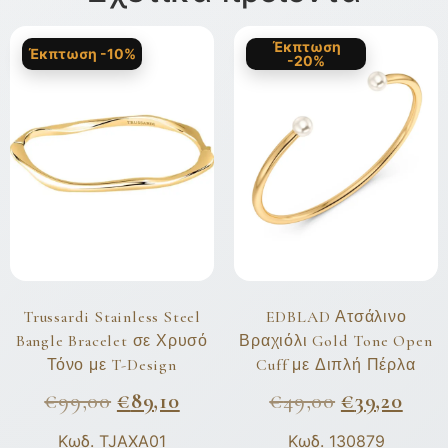
Έκπτωση
Έκπτωση -10%
-20%
Trussardi Stainless Steel
EDBLAD Ατσάλινο
Bangle Bracelet σε Χρυσό
Βραχιόλι Gold Tone Open
Τόνο με T-Design
Cuff με Διπλή Πέρλα
€
99,00
€
89,10
€
49,00
€
39,20
Κωδ. TJAXA01
Κωδ. 130879