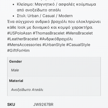
Κλείσιμο: Μαγνητικό / ασφαλές κούμπωμα
από ανοξείδωτο ατσάλι
Στυλ: Urban / Casual / Modern
Ένα σύγχρονο ανδρικό βραχιόλι που ολοκληρώνει
κάθε look με δυναμικό και κομψό χαρακτήρα.
#USPoloAssn #ThomasBracelet #MensBracelet
#LeatherBracelet #ΑνδρικόΒραχιόλι
#MensAccessories #UrbanStyle #CasualStyle
#GiftForHim
Gender
Male
Material
Ανοξείδωτο Ατσάλι
SKU
JW9267BR