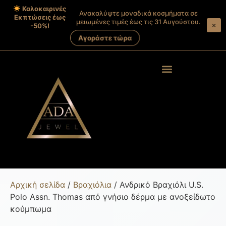
Καλοκαιρινές
Ανακαλύψτε μοναδικά κοσμήματα σε
Εκπτώσεις έως
μειωμένες τιμές έως τις 31 Αυγούστου.
×
-50%!
Αγοράστε τώρα
Products search
Στοιχεία λογαριασμού
Αρχική σελίδα
/
Βραχιόλια
/ Ανδρικό Βραχιόλι U.S.
Polo Assn. Thomas από γνήσιο δέρμα με ανοξείδωτο
κούμπωμα