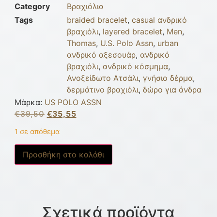
Category
Βραχιόλια
Tags
braided bracelet
,
casual ανδρικό
βραχιόλι
,
layered bracelet
,
Men
,
Thomas
,
U.S. Polo Assn
,
urban
ανδρικό αξεσουάρ
,
ανδρικό
βραχιόλι
,
ανδρικό κόσμημα
,
Ανοξείδωτο Ατσάλι
,
γνήσιο δέρμα
,
δερμάτινο βραχιόλι
,
δώρο για άνδρα
Μάρκα:
US POLO ASSN
€
39,50
€
35,55
1 σε απόθεμα
Προσθήκη στο καλάθι
Σχετικά προϊόντα