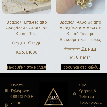
Βραχιόλι Μπίλιες από
Βραχιόλι Αλυσίδα από
Ανοξείδωτο Ατσάλι σε
Ανοξείδωτο Ατσάλι σε
Χρυσό Τόνο
Χρυσό Τόνο με
Διακοσμητικές Πέρλες
€
25,00
€
12,50
€
20,00
€
14,00
Κωδ. B1006
Κωδ. B1013
Προσθήκη στο καλάθι
Προσθήκη στο καλάθι
Κινητό
Όροι
Τηλέφωνο:
Χρήσης &
6983137499
Πολιτική
E-mail :
Προστασίας