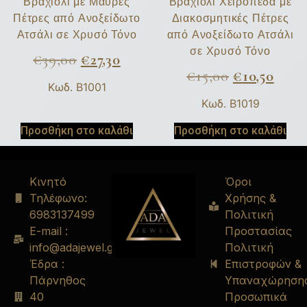
Βραχιόλι με Μαύρες
Βραχιόλι Χειροπέδα με
Πέτρες από Ανοξείδωτο
Διακοσμητικές Πέτρες
Ατσάλι σε Χρυσό Τόνο
από Ανοξείδωτο Ατσάλι
σε Χρυσό Τόνο
€
39,00
€
27,30
€
15,00
€
10,50
Κωδ. B1001
Κωδ. B1019
Προσθήκη στο καλάθι
Προσθήκη στο καλάθι
Κινητό
Όροι
Τηλέφωνο:
Χρήσης &
6983137499
Πολιτική
E-mail :
Προστασίας
info@adajewel.gr
Πολιτική
Έδρα :
Επιστροφών &
Πάρνηθος
Υπαναχώρηση
40
Προσωπικά