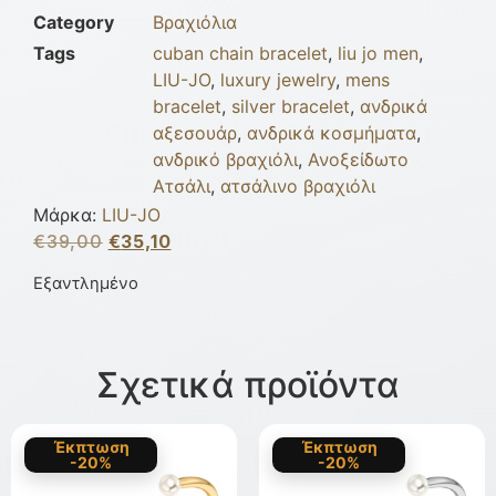
Category
Βραχιόλια
Tags
cuban chain bracelet
,
liu jo men
,
LIU-JO
,
luxury jewelry
,
mens
bracelet
,
silver bracelet
,
ανδρικά
αξεσουάρ
,
ανδρικά κοσμήματα
,
ανδρικό βραχιόλι
,
Ανοξείδωτο
Ατσάλι
,
ατσάλινο βραχιόλι
Μάρκα:
LIU-JO
€
39,00
€
35,10
Εξαντλημένο
Σχετικά προϊόντα
Έκπτωση
Έκπτωση
-20%
-20%