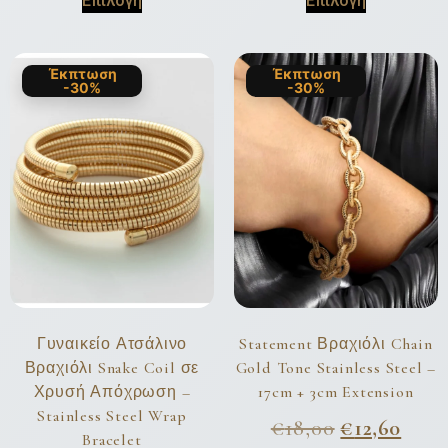
Επιλογή
Επιλογή
Έκπτωση
Έκπτωση
-30%
-30%
Γυναικείο Ατσάλινο
Statement Βραχιόλι Chain
Βραχιόλι Snake Coil σε
Gold Tone Stainless Steel –
Χρυσή Απόχρωση –
17cm + 3cm Extension
Stainless Steel Wrap
€
18,00
€
12,60
Bracelet