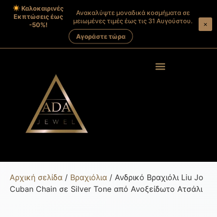
Καλοκαιρινές
Ανακαλύψτε μοναδικά κοσμήματα σε
Εκπτώσεις έως
μειωμένες τιμές έως τις 31 Αυγούστου.
×
-50%!
Αγοράστε τώρα
Products search
Στοιχεία λογαριασμού
Αρχική σελίδα
/
Βραχιόλια
/ Ανδρικό Βραχιόλι Liu Jo
Cuban Chain σε Silver Tone από Ανοξείδωτο Ατσάλι