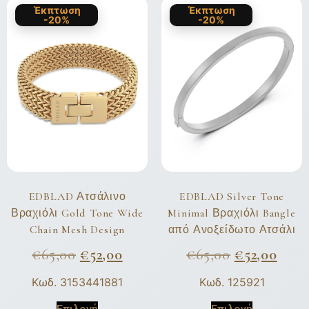
Έκπτωση
Έκπτωση
-20%
-20%
EDBLAD Ατσάλινο
EDBLAD Silver Tone
Βραχιόλι Gold Tone Wide
Minimal Βραχιόλι Bangle
Chain Mesh Design
από Ανοξείδωτο Ατσάλι
€
65,00
€
52,00
€
65,00
€
52,00
Κωδ. 3153441881
Κωδ. 125921