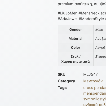
premium αισθητική, συμβο
#LiuJoMen #MensNecklace
#AdaJewel #ModernStyle 
Gender
Male
Material
Ανοξε
Color
Ασημί
Στυλ /
Σταυρ
Χαρακτηριστικά
SKU
MLJ547
Category
Μενταγιόν
Tags
cross penda
menspendan
symbolicstyl
ανδρικό κολ