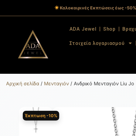
Καλοκαιρινές Εκπτώσεις έως -50%
ADA Jewel
Shop
Βραχ
Στοιχεία λογαριασμού
Αρχική σελίδα
/
Μενταγιόν
/ Ανδρικό Μενταγιόν Liu Jo
Έκπτωση -10%