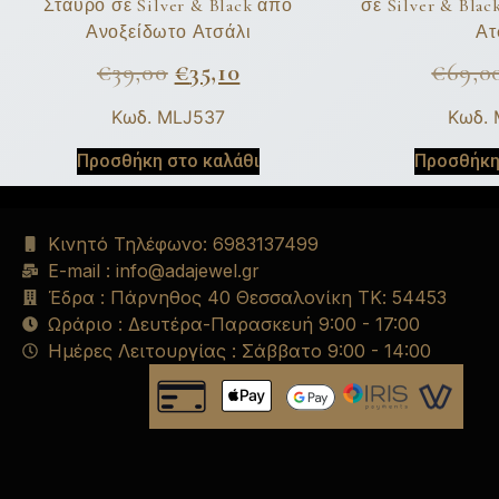
Σταυρό σε Silver & Black από
σε Silver & Bla
Ανοξείδωτο Ατσάλι
Ατ
€
39,00
€
35,10
€
69,0
Κωδ. MLJ537
Κωδ.
Προσθήκη στο καλάθι
Προσθήκη
Κινητό Τηλέφωνο: 6983137499
E-mail : info@adajewel.gr
Έδρα : Πάρνηθος 40 Θεσσαλονίκη ΤΚ: 54453
Ωράριο : Δευτέρα-Παρασκευή 9:00 - 17:00
Ημέρες Λειτουργίας : Σάββατο 9:00 - 14:00