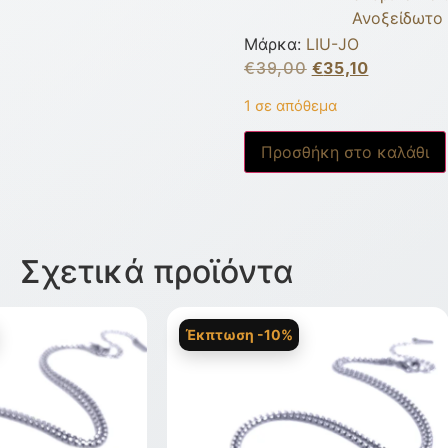
Ανοξείδωτο 
Μάρκα:
LIU-JO
€
39,00
€
35,10
1 σε απόθεμα
Προσθήκη στο καλάθι
Σχετικά προϊόντα
Έκπτωση -10%