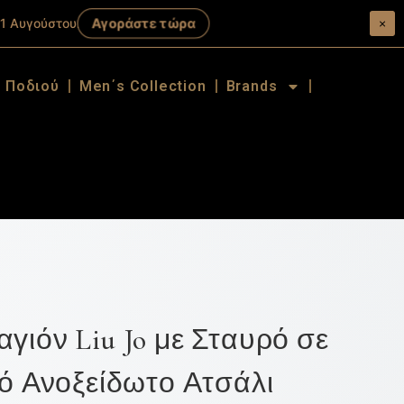
Αγοράστε τώρα
1 Αυγούστου.
×
α Ποδιού
Men΄s Collection
Brands
γιόν Liu Jo με Σταυρό σε
πό Ανοξείδωτο Ατσάλι