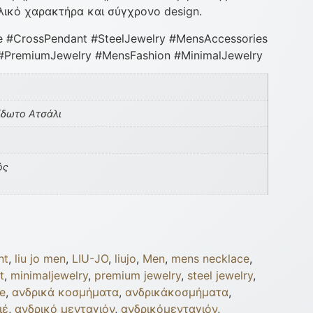
λικό χαρακτήρα και σύγχρονο design.
 #CrossPendant #SteelJewelry #MensAccessories
#PremiumJewelry #MensFashion #MinimalJewelry
ίδωτο Ατσάλι
ός
nt
,
liu jo men
,
LIU-JO
,
liujo
,
Men
,
mens necklace
,
t
,
minimaljewelry
,
premium jewelry
,
steel jewelry
,
e
,
ανδρικά κοσμήματα
,
ανδρικάκοσμήματα
,
ιέ
,
ανδρικό μενταγιόν
,
ανδρικόμενταγιόν
,