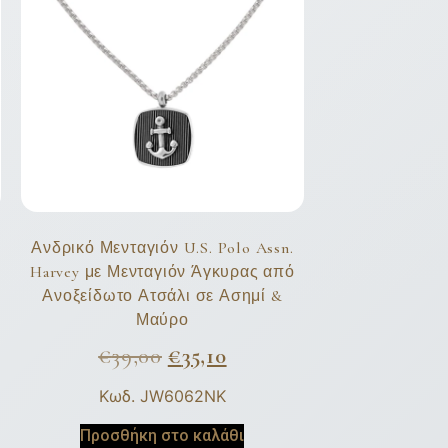
Ανδρικό Μενταγιόν U.S. Polo Assn.
Harvey με Μενταγιόν Άγκυρας από
Ανοξείδωτο Ατσάλι σε Ασημί &
Μαύρο
€
39,00
€
35,10
Κωδ. JW6062NK
Προσθήκη στο καλάθι