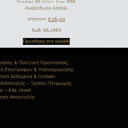
Pendant σε Silver Tone από
Ανοξείδωτο Ατσάλι
€
29,00
€
26,10
Κωδ. MLJ464
Προσθήκη στο καλάθι
ρήσης & Πολιτική Προστασίας
κή Επιστροφών & Υπαναχώρησης
ικά Δεδομένα & Cookies
 Αποστολής – Τρόποι Πληρωμής
α – Ada Jewel
ηση Αποστολής