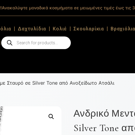
!
Ανακαλύψτε μοναδικά κοσμήματα σε μειωμένες τιμές έως τις 3
ιόλια
Δαχτυλίδια
Κολιέ
Σκουλαρίκια
Βραχιόλι
 με Σταυρό σε Silver Tone από Ανοξείδωτο Ατσάλι
Ανδρικό Μεντα
Silver Tone α