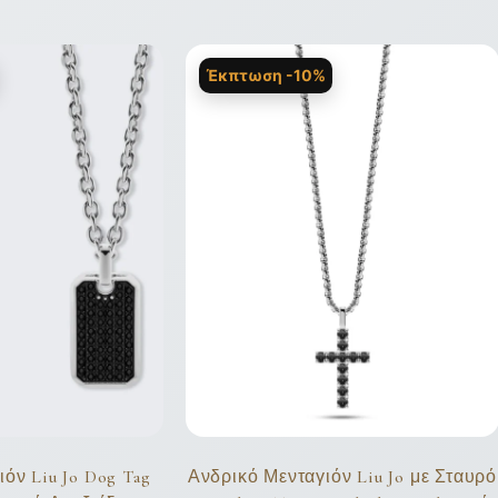
Έκπτωση -10%
όν Liu Jo Dog Tag
Ανδρικό Μενταγιόν Liu Jo με Σταυρό