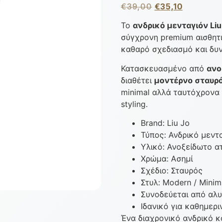
€
39,00
€
35,10
Το
ανδρικό μενταγιόν Liu
σύγχρονη premium αισθητ
καθαρό σχεδιασμό και δυ
Κατασκευασμένο από
ανο
διαθέτει
μοντέρνο σταυρό
minimal αλλά ταυτόχρονα 
styling.
Brand: Liu Jo
Τύπος: Ανδρικό μεντ
Υλικό: Ανοξείδωτο α
Χρώμα: Ασημί
Σχέδιο: Σταυρός
Στυλ: Modern / Minim
Συνοδεύεται από αλυ
Ιδανικό για καθημερι
Ένα διαχρονικό ανδρικό 