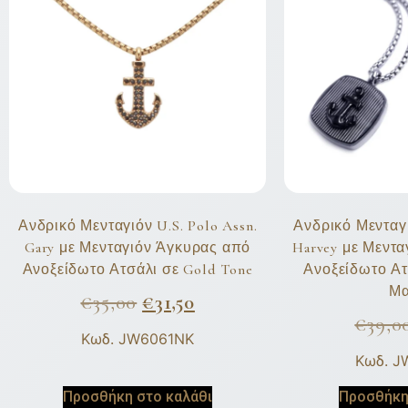
Ανδρικό Μενταγιόν U.S. Polo Assn.
Ανδρικό Μενταγι
Gary με Μενταγιόν Άγκυρας από
Harvey με Μεντ
Ανοξείδωτο Ατσάλι σε Gold Tone
Ανοξείδωτο Ατ
Μ
€
35,00
€
31,50
€
39,0
Κωδ. JW6061NK
Κωδ. 
Προσθήκη στο καλάθι
Προσθήκη