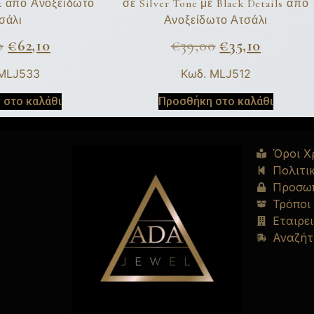
ck από Ανοξείδωτο
σε Silver Tone με Black Details από
σάλι
Ανοξείδωτο Ατσάλι
0
€
62,10
€
39,00
€
35,10
 MLJ533
Κωδ. MLJ512
 στο καλάθι
Προσθήκη στο καλάθι
Όροι Χ
Πολιτι
Προσωπ
Τρόποι
Εταιρει
Αναζήτ