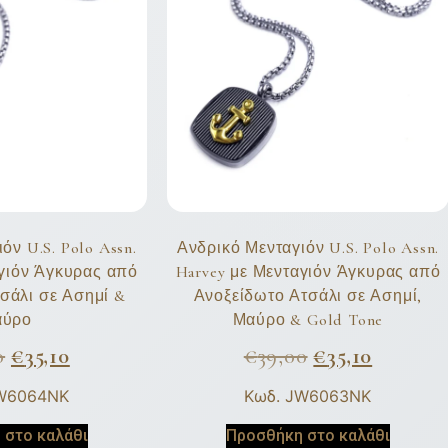
όν U.S. Polo Assn.
Ανδρικό Μενταγιόν U.S. Polo Assn.
αγιόν Άγκυρας από
Harvey με Μενταγιόν Άγκυρας από
σάλι σε Ασημί &
Ανοξείδωτο Ατσάλι σε Ασημί,
αύρο
Μαύρο & Gold Tone
0
€
35,10
€
39,00
€
35,10
JW6064NK
Κωδ. JW6063NK
 στο καλάθι
Προσθήκη στο καλάθι