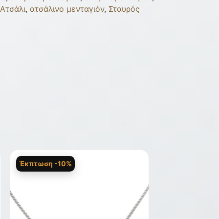
Ατσάλι
,
ατσάλινο μενταγιόν
,
Σταυρός
Έκπτωση -10%