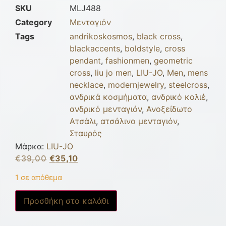
SKU
MLJ488
Category
Μενταγιόν
Tags
andrikoskosmos
,
black cross
,
blackaccents
,
boldstyle
,
cross
pendant
,
fashionmen
,
geometric
cross
,
liu jo men
,
LIU-JO
,
Men
,
mens
necklace
,
modernjewelry
,
steelcross
,
ανδρικά κοσμήματα
,
ανδρικό κολιέ
,
ανδρικό μενταγιόν
,
Ανοξείδωτο
Ατσάλι
,
ατσάλινο μενταγιόν
,
Σταυρός
Μάρκα:
LIU-JO
€
39,00
€
35,10
1 σε απόθεμα
Προσθήκη στο καλάθι