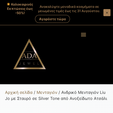
Καλοκαιρινές
Ανακαλύψτε μοναδικά κοσμήματα σε
Εκπτώσεις έως
μειωμένες τιμές έως τις 31 Αυγούστου.
×
-50%!
Αγοράστε τώρα
Products search
Στοιχεία λογαριασμού
Αρχική σελίδα
/
Μενταγιόν
/ Ανδρικό Μενταγιόν Liu
Jo με Σταυρό σε Silver Tone από Ανοξείδωτο Ατσάλι