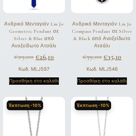
Ανδρικό Μενταγιόν Liu Jo
Ανδρικό Μενταγιόν Liu Jo
Geometric Pendant σε
Compass Pendant σε Silver
Silver & Blue από
& Black από Ανοξείδωτο
Ανοξείδωτο Ατσάλι
Ατσάλι
€
29,00
€
26,10
€
39,00
€
35,10
Κωδ. MLJ597
Κωδ. MLJ546
Προσθήκη στο καλάθι
Προσθήκη στο καλάθι
Έκπτωση -10%
Έκπτωση -10%