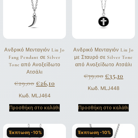
Ανδρικό Μενταγιόν Liu Jo
Ανδρικό Μενταγιόν Liu Jo
Fang Pendant σε Silver
με Σταυρό σε Silver Tone
Tone από Ανοξείδωτο
από Ανοξείδωτο Ατσάλι
Ατσάλι
€
39,00
€
35,10
€
29,00
€
26,10
Κωδ. MLJ448
Κωδ. MLJ464
Προσθήκη στο καλάθι
Προσθήκη στο καλάθι
Έκπτωση -10%
Έκπτωση -10%