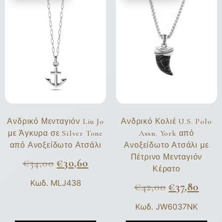
Ανδρικό Μενταγιόν Liu Jo
Ανδρικό Κολιέ U.S. Polo
με Άγκυρα σε Silver Tone
Assn. York από
από Ανοξείδωτο Ατσάλι
Ανοξείδωτο Ατσάλι με
Πέτρινο Μενταγιόν
€
34,00
€
30,60
Κέρατο
Κωδ. MLJ438
€
42,00
€
37,80
Κωδ. JW6037NK