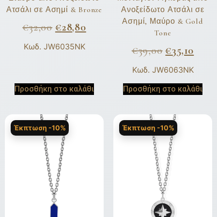
Ατσάλι σε Ασημί & Bronze
Ανοξείδωτο Ατσάλι σε
Ασημί, Μαύρο & Gold
€
32,00
€
28,80
Tone
Κωδ. JW6035NK
€
39,00
€
35,10
Κωδ. JW6063NK
Προσθήκη στο καλάθι
Προσθήκη στο καλάθι
Έκπτωση -10%
Έκπτωση -10%