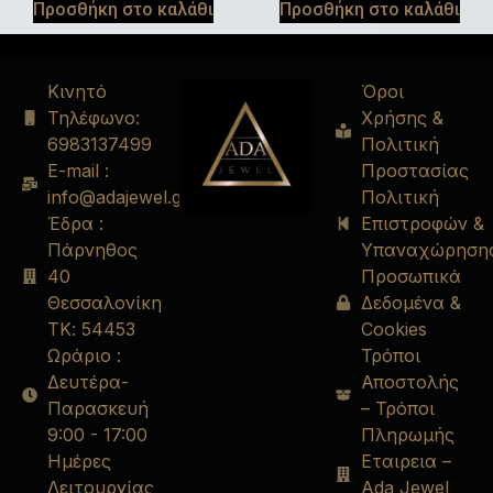
Προσθήκη στο καλάθι
Προσθήκη στο καλάθι
Κινητό
Όροι
Τηλέφωνο:
Χρήσης &
6983137499
Πολιτική
E-mail :
Προστασίας
info@adajewel.gr
Πολιτική
Έδρα :
Επιστροφών &
Πάρνηθος
Υπαναχώρηση
40
Προσωπικά
Θεσσαλονίκη
Δεδομένα &
ΤΚ: 54453
Cookies
Ωράριο :
Τρόποι
Δευτέρα-
Αποστολής
Παρασκευή
– Τρόποι
9:00 - 17:00
Πληρωμής
Ημέρες
Εταιρεια –
Λειτουργίας
Ada Jewel