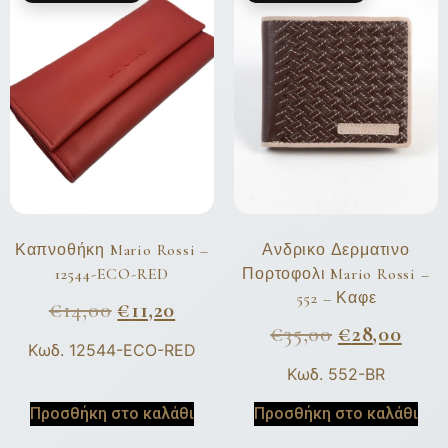
Καπνοθήκη Mario Rossi –
Ανδρικο Δερματινο
12544-ECO-RED
Πορτοφολι Mario Rossi –
552 – Καφε
€
14,00
€
11,20
€
35,00
€
28,00
Κωδ. 12544-ECO-RED
Κωδ. 552-BR
Προσθήκη στο καλάθι
Προσθήκη στο καλάθι