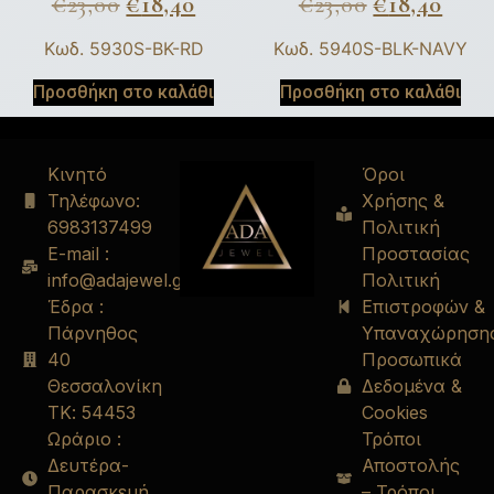
€
23,00
€
18,40
€
23,00
€
18,40
Κωδ. 5930S-BK-RD
Κωδ. 5940S-BLK-NAVY
Προσθήκη στο καλάθι
Προσθήκη στο καλάθι
Κινητό
Όροι
Τηλέφωνο:
Χρήσης &
6983137499
Πολιτική
E-mail :
Προστασίας
info@adajewel.gr
Πολιτική
Έδρα :
Επιστροφών &
Πάρνηθος
Υπαναχώρηση
40
Προσωπικά
Θεσσαλονίκη
Δεδομένα &
ΤΚ: 54453
Cookies
Ωράριο :
Τρόποι
Δευτέρα-
Αποστολής
Παρασκευή
– Τρόποι