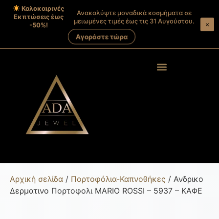
Καλοκαιρινές
Ανακαλύψτε μοναδικά κοσμήματα σε
Εκπτώσεις έως
μειωμένες τιμές έως τις 31 Αυγούστου.
×
-50%!
Αγοράστε τώρα
Products search
Στοιχεία λογαριασμού
Αρχική σελίδα
/
Πορτοφόλια-Καπνοθήκες
/ Ανδρικο
Δερματινο Πορτοφολι MARIO ROSSI – 5937 – ΚΑΦΕ