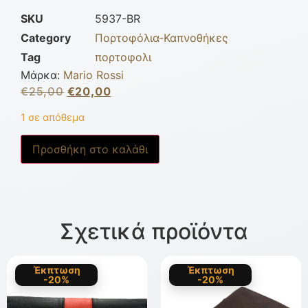
SKU
5937-BR
Category
Πορτοφόλια-Καπνοθήκες
Tag
πορτοφολι
Μάρκα:
Mario Rossi
€
25,00
€
20,00
1 σε απόθεμα
Προσθήκη στο καλάθι
Σχετικά προϊόντα
Έκπτωση
Έκπτωση
-20%
-20%