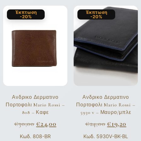
Έκπτωση
Έκπτωση
-20%
-20%
Ανδρικο Δερματινο
Ανδρικο Δερματινο
Πορτοφολι Mario Rossi –
Πορτοφολι Mario Rossi –
808 – Καφε
5930 v – Μαυρο/μπλε
€
30,00
€
24,00
€
24,00
€
19,20
Κωδ. 808-BR
Κωδ. 5930V-BK-BL