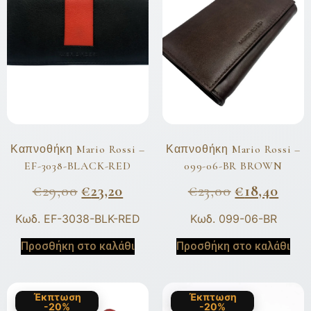
Καπνοθήκη Mario Rossi –
Καπνοθήκη Mario Rossi –
EF-3038-BLACK-RED
099-06-BR BROWN
€
29,00
€
23,20
€
23,00
€
18,40
Κωδ. EF-3038-BLK-RED
Κωδ. 099-06-BR
Προσθήκη στο καλάθι
Προσθήκη στο καλάθι
Έκπτωση
Έκπτωση
-20%
-20%