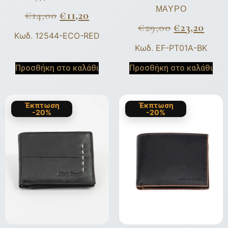
ΜΑΥΡΟ
€
14,00
€
11,20
€
29,00
€
23,20
Κωδ. 12544-ECO-RED
Κωδ. EF-PT01A-BK
Προσθήκη στο καλάθι
Προσθήκη στο καλάθι
Έκπτωση
Έκπτωση
-20%
-20%