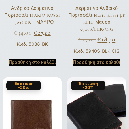
Ανδρικο Δερματινο
Δερμάτινο Ανδρικό
Πορτοφολι MARIO ROSSI
Πορτοφόλι Mario Rossi με
– 5038 BK – ΜΑΥΡΟ
RFID Μαύρο
5940S/BLK/CIG
€
34,00
€
27,20
€
23,00
€
18,40
Κωδ. 5038-BK
Κωδ. 5940S-BLK-CIG
Προσθήκη στο καλάθι
Προσθήκη στο καλάθι
Έκπτωση
Έκπτωση
-20%
-20%