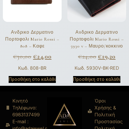
Ανδρικο Δερματινο
Ανδρικο Δερματινο
Πορτοφολι Mario Rossi –
Πορτοφολι Mario Rossi –
808 – Καφε
5930 v – Μαυρο/κοκκινο
€
30,00
€
24,00
€
24,00
€
19,20
Κωδ. 808-BR
Κωδ. 5930V-BK-RED
Προσθήκη στο καλάθι
Προσθήκη στο καλάθι
Κινητό
Όροι
Τηλέφωνο:
Χρήσης &
6983137499
Πολιτική
E-mail :
Προστασίας
info@adajewel.gr
Πολιτική