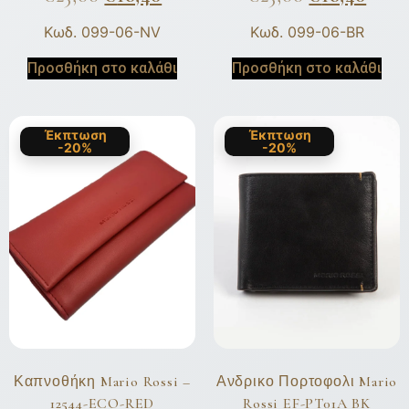
Κωδ. 099-06-NV
Κωδ. 099-06-BR
Προσθήκη στο καλάθι
Προσθήκη στο καλάθι
Έκπτωση
Έκπτωση
-20%
-20%
Καπνοθήκη Mario Rossi –
Ανδρικο Πορτοφολι Mario
12544-ECO-RED
Rossi EF-PT01A BK