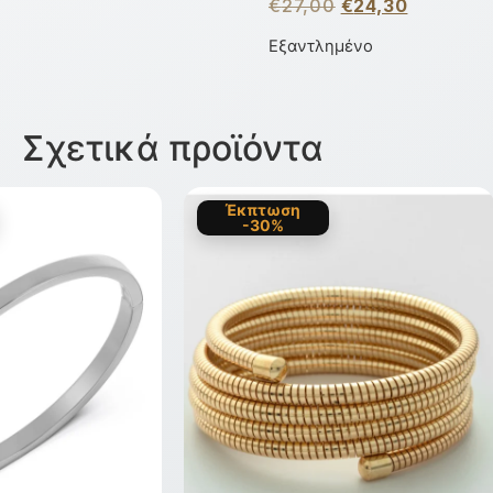
€
27,00
€
24,30
Εξαντλημένο
Σχετικά προϊόντα
Έκπτωση
-30%