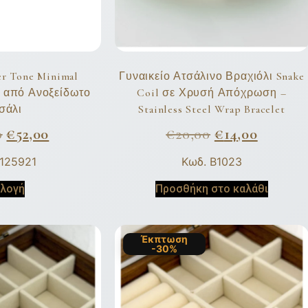
r Tone Minimal
Γυναικείο Ατσάλινο Βραχιόλι Snake
e από Ανοξείδωτο
Coil σε Χρυσή Απόχρωση –
σάλι
Stainless Steel Wrap Bracelet
0
€
52,00
€
20,00
€
14,00
 125921
Κωδ. B1023
ιλογή
Προσθήκη στο καλάθι
Έκπτωση
-30%