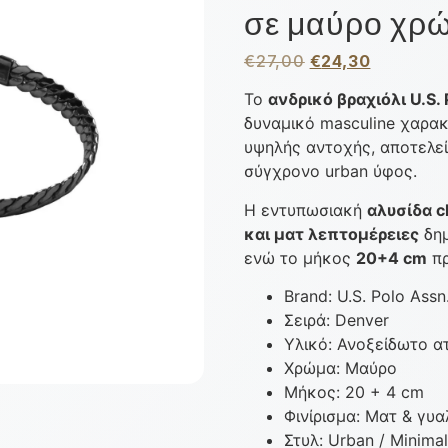
σε μαύρο χρ
€
27,00
€
24,30
Το
ανδρικό βραχιόλι U.S.
δυναμικό masculine χαρα
υψηλής αντοχής, αποτελεί
σύγχρονο urban ύφος.
Η εντυπωσιακή
αλυσίδα c
και ματ λεπτομέρειες
δημ
ενώ το μήκος
20+4 cm
πρ
Brand: U.S. Polo Assn
Σειρά: Denver
Υλικό: Ανοξείδωτο α
Χρώμα: Μαύρο
Μήκος: 20 + 4 cm
Φινίρισμα: Ματ & γυα
Στυλ: Urban / Minimal