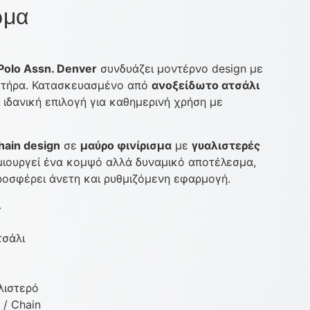
ώμα
 Polo Assn. Denver
συνδυάζει μοντέρνο design με
κτήρα. Κατασκευασμένο από
ανοξείδωτο ατσάλι
 ιδανική επιλογή για καθημερινή χρήση με
hain design
σε
μαύρο φινίρισμα
με
γυαλιστερές
ιουργεί ένα κομψό αλλά δυναμικό αποτέλεσμα,
οσφέρει άνετη και ρυθμιζόμενη εφαρμογή.
.
τσάλι
λιστερό
 / Chain