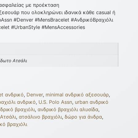
 ασφαλείας με προέκταση
ξεσουάρ που ολοκληρώνει ιδανικά κάθε casual ή
oAssn #Denver #MensBracelet #ΑνδρικόΒραχιόλι
celet #UrbanStyle #MensAccessories
ίδωτο Ατσάλι
et ανδρικό
,
Denver
,
minimal ανδρικό αξεσουάρ
,
ραχιόλι ανδρικό
,
U.S. Polo Assn
,
urban ανδρικό
δρικό βραχιόλι
,
ανδρικό βραχιόλι αλυσίδα
,
Ατσάλι
,
ατσάλινο βραχιόλι
,
δώρο για άνδρα
,
κό βραχιόλι