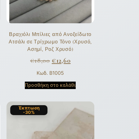
Βραχιόλι Μπίλιες από Ανοξείδωτο
Ατσάλι σε Τρίχρωμο Τόνο (Χρυσό,
Ασημί, Ροζ Χρυσό)
€
18,00
€
12,60
Κωδ. B1005
Προσθήκη στο καλάθι
Έκπτωση
-30%