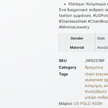
Κλείσιμο: Κούμπωμα
Ένα διαχρονικό ανδρικό α
fashion εμφάνιση. #USPol
#StainlessSteel #ChainBra
#MinimalJewelry
Gender
Male
Material
Ανοξε
SKU
JW9251BR
Category
Βραχιόλια
Tags
chain bracel
statement β
κόσμημα
,
αν
Ανοξείδωτο 
μαύρο ανδρι
Μάρκα:
US POLO ASSN