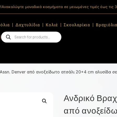
!
Ανακαλύψτε μοναδικά κοσμήματα σε μειωμένες τιμές έως τις 3
ιόλια
Δαχτυλίδια
Κολιέ
Σκουλαρίκια
Βραχιόλι
o Assn. Denver από ανοξείδωτο ατσάλι 20+4 cm αλυσίδα 
Ανδρικό Βραχιό
από ανοξείδω