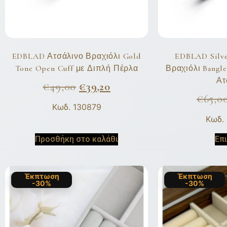
EDBLAD Ατσάλινο Βραχιόλι Gold
EDBLAD Silve
Tone Open Cuff με Διπλή Πέρλα
Βραχιόλι Bangl
Ατ
€
49,00
€
39,20
€
65,0
Κωδ. 130879
Κωδ.
Προσθήκη στο καλάθι
Επ
Έκπτωση
Έκπτωση
-30%
-30%