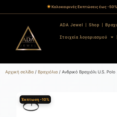
Καλοκαιρινές Εκπτώσεις έως -50%
ADA Jewel
Shop
Βραχ
Στοιχεία λογαριασμού
Αρχική σελίδα
/
Βραχιόλια
/ Ανδρικό Βραχιόλι U.S. Pol
Έκπτωση -10%