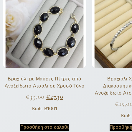
Βραχιόλι με Μαύρες Πέτρες από
Βραχιόλι 
Ανοξείδωτο Ατσάλι σε Χρυσό Τόνο
Διακοσμητικ
Ανοξείδωτο Ατσ
€
39,00
€
27,30
€
15,0
Κωδ. B1001
Κωδ.
Προσθήκη στο καλάθι
Προσθήκη