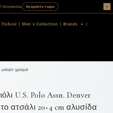
Αγοράστε τώρα
1 Αυγούστου.
×
α Ποδιού
Men΄s Collection
Brands
σε μαύρο χρώμα
λι U.S. Polo Assn. Denver
το ατσάλι 20+4 cm αλυσίδα