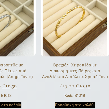
Χειροπέδα με
Βραχιόλι Χειροπέδα με
ές Πέτρες από
Διακοσμητικές Πέτρες από
άλι (Ασημί Τόνος)
Ανοξείδωτο Ατσάλι σε Χρυσό Τόνο
0
€
10,50
€
15,00
€
10,50
 B1018
Κωδ. B1019
 στο καλάθι
Προσθήκη στο καλάθι