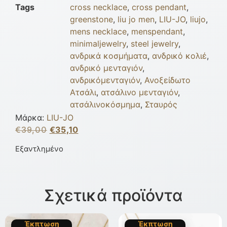
Tags
cross necklace
,
cross pendant
,
greenstone
,
liu jo men
,
LIU-JO
,
liujo
,
mens necklace
,
menspendant
,
minimaljewelry
,
steel jewelry
,
ανδρικά κοσμήματα
,
ανδρικό κολιέ
,
ανδρικό μενταγιόν
,
ανδρικόμενταγιόν
,
Ανοξείδωτο
Ατσάλι
,
ατσάλινο μενταγιόν
,
ατσάλινοκόσμημα
,
Σταυρός
Μάρκα:
LIU-JO
€
39,00
€
35,10
Εξαντλημένο
Σχετικά προϊόντα
Έκπτωση
Έκπτωση