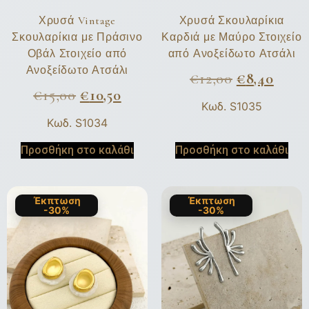
Χρυσά Vintage
Χρυσά Σκουλαρίκια
Σκουλαρίκια με Πράσινο
Καρδιά με Μαύρο Στοιχείο
Οβάλ Στοιχείο από
από Ανοξείδωτο Ατσάλι
Ανοξείδωτο Ατσάλι
€
12,00
€
8,40
€
15,00
€
10,50
Κωδ. S1035
Κωδ. S1034
Προσθήκη στο καλάθι
Προσθήκη στο καλάθι
Έκπτωση
Έκπτωση
-30%
-30%