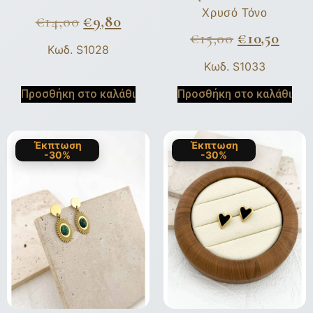
Χρυσό Τόνο
€
14,00
€
9,80
€
15,00
€
10,50
Κωδ. S1028
Κωδ. S1033
Προσθήκη στο καλάθι
Προσθήκη στο καλάθι
Έκπτωση
Έκπτωση
-30%
-30%