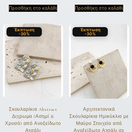
Προσθήκη στο καλάθι
Προσθήκη στο καλάθι
Έκπτωση
Έκπτωση
-30%
-30%
Σκουλαρίκια Abstract
Αρχιτεκτονικά
Διχρωμα (Ασημί &
Σκουλαρίκια Ημικύκλιο με
Χρυσό) από Ανοξείδωτο
Μαύρο Στοιχείο από
Ατσάλι
Ανοξείδωτο Ατσάλι σε