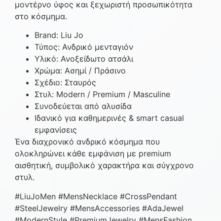
μοντέρνο ύφος και ξεχωριστή προσωπικότητα
στο κόσμημα.
Brand: Liu Jo
Τύπος: Ανδρικό μενταγιόν
Υλικό: Ανοξείδωτο ατσάλι
Χρώμα: Ασημί / Πράσινο
Σχέδιο: Σταυρός
Στυλ: Modern / Premium / Masculine
Συνοδεύεται από αλυσίδα
Ιδανικό για καθημερινές & smart casual
εμφανίσεις
Ένα διαχρονικό ανδρικό κόσμημα που
ολοκληρώνει κάθε εμφάνιση με premium
αισθητική, συμβολικό χαρακτήρα και σύγχρονο
στυλ.
#LiuJoMen #MensNecklace #CrossPendant
#SteelJewelry #MensAccessories #AdaJewel
#ModernStyle #PremiumJewelry #MensFashion