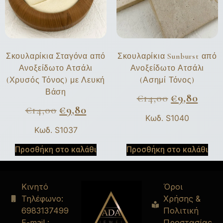
Σκουλαρίκια Σταγόνα από
Σκουλαρίκια Sunburst από
Ανοξείδωτο Ατσάλι
Ανοξείδωτο Ατσάλι
(Χρυσός Τόνος) με Λευκή
(Ασημί Τόνος)
Βάση
€
14,00
€
9,80
€
14,00
€
9,80
Κωδ. S1040
Κωδ. S1037
Προσθήκη στο καλάθι
Προσθήκη στο καλάθι
Κινητό
Όροι
Τηλέφωνο:
Χρήσης &
6983137499
Πολιτική
E-mail :
Προστασίας